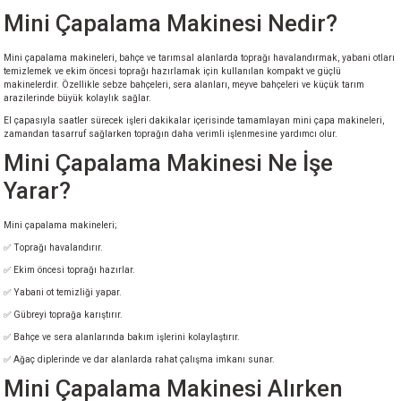
Mini Çapalama Makinesi Nedir?
ineleri
Mini çapalama makineleri, bahçe ve tarımsal alanlarda toprağı havalandırmak, yabani otları
eri
temizlemek ve ekim öncesi toprağı hazırlamak için kullanılan kompakt ve güçlü
makinelerdir. Özellikle sebze bahçeleri, sera alanları, meyve bahçeleri ve küçük tarım
arazilerinde büyük kolaylık sağlar.
El çapasıyla saatler sürecek işleri dakikalar içerisinde tamamlayan mini çapa makineleri,
zamandan tasarruf sağlarken toprağın daha verimli işlenmesine yardımcı olur.
Mini Çapalama Makinesi Ne İşe
Yarar?
Mini çapalama makineleri;
i
✅ Toprağı havalandırır.
✅ Ekim öncesi toprağı hazırlar.
eri
✅ Yabani ot temizliği yapar.
✅ Gübreyi toprağa karıştırır.
akinesi
✅ Bahçe ve sera alanlarında bakım işlerini kolaylaştırır.
✅ Ağaç diplerinde ve dar alanlarda rahat çalışma imkanı sunar.
ncaları
Mini Çapalama Makinesi Alırken