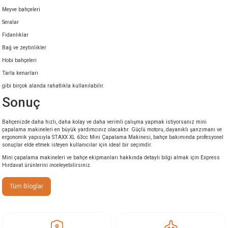
Meyve bahçeleri
Seralar
Fidanlıklar
Bağ ve zeytinlikler
Hobi bahçeleri
Tarla kenarları
gibi birçok alanda rahatlıkla kullanılabilir.
Sonuç
Bahçenizde daha hızlı, daha kolay ve daha verimli çalışma yapmak istiyorsanız mini
çapalama makineleri en büyük yardımcınız olacaktır. Güçlü motoru, dayanıklı şanzımanı ve
ergonomik yapısıyla STAXX XL 63cc Mini Çapalama Makinesi, bahçe bakımında profesyonel
sonuçlar elde etmek isteyen kullanıcılar için ideal bir seçimdir.
Mini çapalama makineleri ve bahçe ekipmanları hakkında detaylı bilgi almak için Express
Hırdavat ürünlerini inceleyebilirsiniz.
Tüm Bloglar