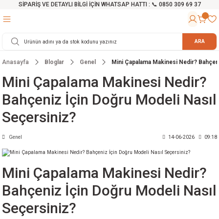
SİPARİŞ VE DETAYLI BİLGİ İÇİN WHATSAP HATTI : 📞 0850 309 69 37
Geri Dön
Geri Dön
Geri Dön
Geri Dön
Geri Dön
Geri Dön
Geri Dön
Geri Dön
Geri Dön
Geri Dön
Geri Dön
Geri Dön
r
alama Cihazları
manları
 Tezgahları
ineleri
Aletleri
ri
Hidrofor
h ve Arabalar
anyo Malzemeleri
ARA
Anasayfa
Bloglar
Genel
Mini Çapalama Makinesi Nedir? Bahçeni
rü
ta Testereler
eri
lar
yici
tör
ineleri
mpası
arı
Mini Çapalama Makinesi Nedir?
ma Kesme Makineleri
azları
ve Ekipmanlar
i
Yıkamalar
ı
 Pompası
gıç Pompa
Bahçeniz İçin Doğru Modeli Nasıl
ı
ici
ıştırıcı Mikser
i
orları
Seçersiniz?
ı
eri
e
rlar
Pompaları
Genel
14-06-2026
09:18
ıkma Makinesi
e
ası
Mini Çapalama Makinesi Nedir?
Makinesi
akineleri
Bahçeniz İçin Doğru Modeli Nasıl
Seçersiniz?
ruğu Testereler
letleri