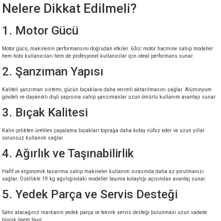
Nelere Dikkat Edilmeli?
akineleri
1. Motor Gücü
ancası
Motor gücü, makinenin performansını doğrudan etkiler. 63cc motor hacmine sahip modeller
hem hobi kullanıcıları hem de profesyonel kullanıcılar için ideal performans sunar.
2. Şanzıman Yapısı
Kaliteli şanzıman sistemi, gücün bıçaklara daha verimli aktarılmasını sağlar. Alüminyum
gövdeli ve dayanıklı dişli yapısına sahip şanzımanlar uzun ömürlü kullanım avantajı sunar.
eri
3. Bıçak Kalitesi
 Üfleme Makinesi
Kalın çelikten üretilen çapalama bıçakları toprağa daha kolay nüfuz eder ve uzun yıllar
sorunsuz kullanım sağlar.
4. Ağırlık ve Taşınabilirlik
leri
Hafif ve ergonomik tasarıma sahip makineler kullanım sırasında daha az yorulmanızı
sağlar. Özellikle 19 kg ağırlığındaki modeller taşıma kolaylığı açısından avantaj sunar.
5. Yedek Parça ve Servis Desteği
Satın alacağınız markanın yedek parça ve teknik servis desteği bulunması uzun vadede
büyük önem taşır.