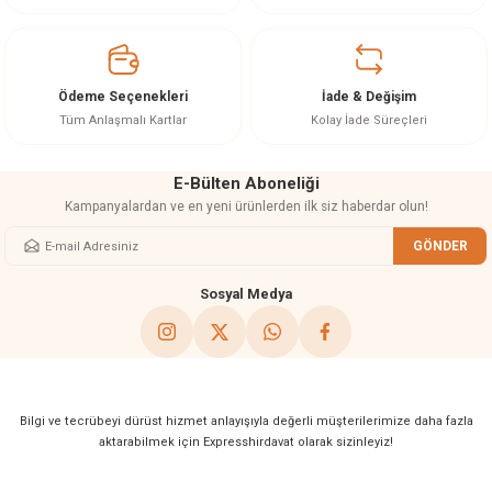
ineleri
eri
Ödeme Seçenekleri
İade & Değişim
Tüm Anlaşmalı Kartlar
Kolay İade Süreçleri
E-Bülten Aboneliği
Kampanyalardan ve en yeni ürünlerden ilk siz haberdar olun!
GÖNDER
Sosyal Medya
i
eri
akinesi
Bilgi ve tecrübeyi dürüst hizmet anlayışıyla değerli müşterilerimize daha fazla
aktarabilmek için Expresshirdavat olarak sizinleyiz!
ncaları