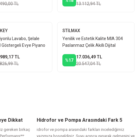
%18
.490,00 TL
13.112,94 TL
RKEY
STİLMAX
lu EVA Takım Seti – İzeltaş Anahtar Takımı CRV Lokma Set
iyonlu Lavabo, Şelale
Yenilik ve Estetik Kalite MIA 304
 200A Dijital İnvertör Kaynak Makinesi + Kırıcı Delici + Vidalama
al Göstergeli Evye Piyano
Paslanmaz Çelik Akıllı Dijital
Göstergeli Piyano Tuşlu Evye
.989,17 TL
17.036,49 TL
%17
.826,99 TL
20.547,04 TL
eye Dikkat
Hidrofor ve Pompa Arasındaki Fark 5
Madde ?
ıkama Makinesi | 2500W Bakır Motor | Köpük Tabancalı Full Set
iz gereken birkaç
idrofor ve pompa arasındaki farkları incelediğimiz
 Performans**:
yazımıza hoşgeldiniz. Suyu açınca ısınarak gelmesini ve