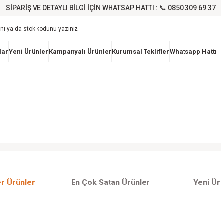
SİPARİŞ VE DETAYLI BİLGİ İÇİN WHATSAP HATTI : 📞 0850 309 69 37
lar
Yeni Ürünler
Kampanyalı Ürünler
Kurumsal Teklifler
Whatsapp Hattı
Ürünleri İncele
Videoyu İzle
r Ürünler
En Çok Satan Ürünler
Yeni Ür
STAXX POWER
STAXX POWER
YENİ