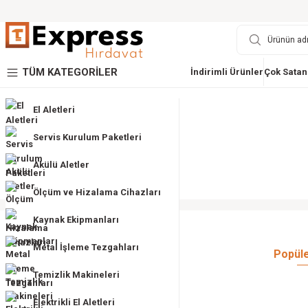
TÜM KATEGORİLER
İndirimli Ürünler
Çok Satan
El Aletleri
Servis Kurulum Paketleri
Akülü Aletler
Ölçüm ve Hizalama Cihazları
Kaynak Ekipmanları
Metal İşleme Tezgahları
Popüle
Temizlik Makineleri
Elektrikli El Aletleri
STAXX POWER
DEKO TURKEY
STAXX POWER
YENİ