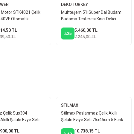
OWER
DEKO TURKEY
Motor STK4021 Çelik
Muhteşem 5'li Süper Dal Budam
 40VF Otomatik
Budama Testeresi Kırıcı Delici
 x2 Çift Akü Dal Budama
Taşlama Matkap Somun Seti +
614,50 TL
5.460,00 TL
20Aksesuar
%25
139,50 TL
7.245,00 TL
STİLMAX
 Çelik Sus304
Stilmax Paslanmaz Çelik Akıllı
Akıllı Şalale Evye Seti
Şelale Eviye Seti 75x45cm 5 Fonk
 Fonksiyonlu Mutfak
tleri Seti Kompresör Uyumlu Boya-Motor-Lastik Şişirme Full Takım
.900,00 TL
10.738,15 TL