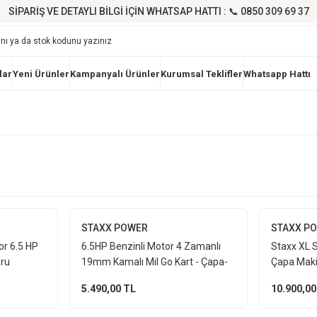
SİPARİŞ VE DETAYLI BİLGİ İÇİN WHATSAP HATTI : 📞 0850 309 69 37
lar
Yeni Ürünler
Kampanyalı Ürünler
Kurumsal Teklifler
Whatsapp Hattı
STAXX POWER
STAXX P
or 6.5 HP
6.5HP Benzinli Motor 4 Zamanlı
Staxx XL 
ru
19mm Kamalı Mil Go Kart - Çapa-
Çapa Maki
 19mm
Jeneratör - Su Pompası Motoru
Zamanlı M
5.490,00 TL
10.900,00
İşleme 19