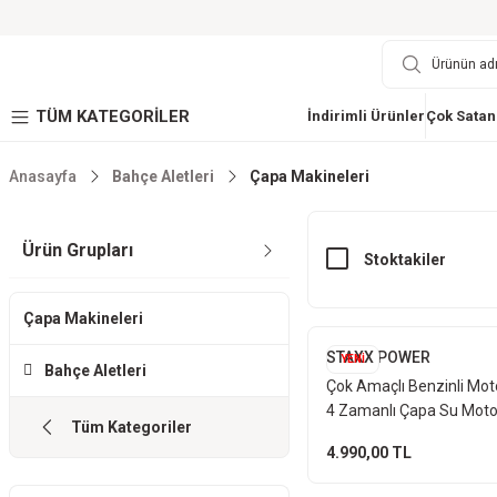
TÜM KATEGORİLER
İndirimli Ürünler
Çok Satan
Anasayfa
Bahçe Aletleri
Çapa Makineleri
Ürün Grupları
Stoktakiler
Çapa Makineleri
STAXX POWER
YENİ
Bahçe Aletleri
Çok Amaçlı Benzinli Mot
4 Zamanlı Çapa Su Moto
Tüm Kategoriler
Jeneratör Go Kart İçin
4.990,00 TL
Kamalı Seri