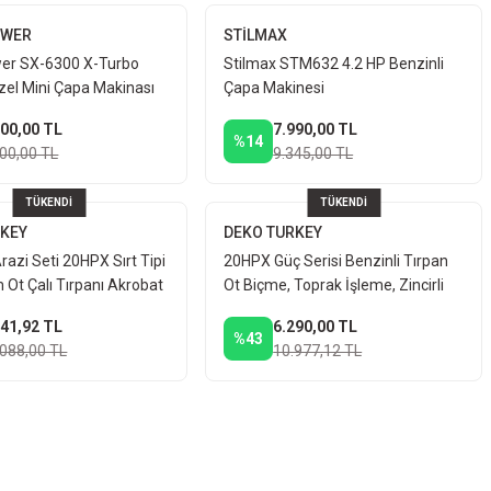
OWER
STİLMAX
er SX-6300 X-Turbo
Stilmax STM632 4.2 HP Benzinli
zel Mini Çapa Makinası
Çapa Makinesi
CC Özel Titanyum Seri
900,00 TL
7.990,00 TL
%14
900,00 TL
9.345,00 TL
TÜKENDİ
TÜKENDİ
RKEY
DEKO TURKEY
Arazi Seti 20HPX Sırt Tipi
20HPX Güç Serisi Benzinli Tırpan
 Ot Çalı Tırpanı Akrobat
Ot Biçme, Toprak İşleme, Zincirli
 Toprak Eşeleme
Kesim Seti Ot Çayır Çim Biçme
541,92 TL
6.290,00 TL
%43
.088,00 TL
10.977,12 TL