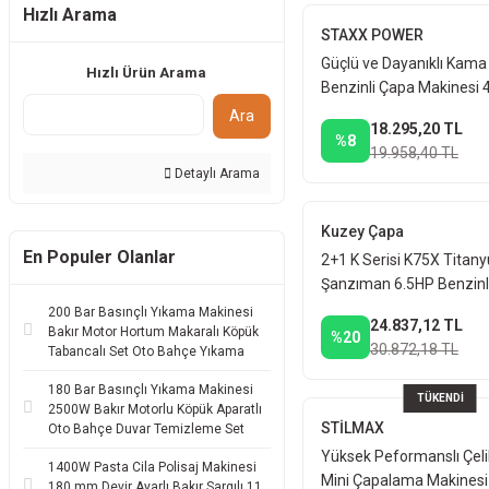
Hızlı Arama
STAXX POWER
Güçlü ve Dayanıklı Kam
Hızlı Ürün Arama
Benzinli Çapa Makinesi 
Kayışlı
Ara
18.295,20 TL
%8
19.958,40 TL
Detaylı Arama
Kuzey Çapa
En Populer Olanlar
2+1 K Serisi K75X Titan
Şanzıman 6.5HP Benzinl
Çapalama Makinesi Bıça
200 Bar Basınçlı Yıkama Makinesi
24.837,12 TL
Tekerlekle Dahil
Bakır Motor Hortum Makaralı Köpük
%20
30.872,18 TL
Tabancalı Set Oto Bahçe Yıkama
180 Bar Basınçlı Yıkama Makinesi
TÜKENDİ
2500W Bakır Motorlu Köpük Aparatlı
STİLMAX
Oto Bahçe Duvar Temizleme Set
Yüksek Peformanslı Çeli
1400W Pasta Cila Polisaj Makinesi
Mini Çapalama Makinesi
180 mm Devir Ayarlı Bakır Sargılı 11