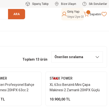
Sipariş Takip
Bize Ulaşın
Sık Sorulanlar
Giriş Yap
Sepetim
ARA
Veya Üye Ol
Toplam 13 ürün
OWER
STAXX POWER
YENİ
Seri Profesyonel Bahçe
XL 63cc Benzinli Mini Çapa
nesi 20HPX 63cc 2
Makinesi 2 Zamanlı 20HPX Güçlü
otorlu Kompakt Toprak
Şanzımanlı Bahçe Toprak İşleme
 TL
10.900,00 TL
Kg
19 Kg