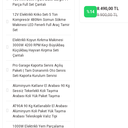
Tekerlekli Ot Biçme Arab
Parça Full Set Çantalı
8.490,00 TL
Seti
%14
12V Elektrikli Kriko Seti 5 Ton
9.900,00 TL
Kompresör 480Nm Somun Sökme
Makinesi LED Fenerli Full Araç Tamir
Set
Elektrikli Koyun Kırkma Makinesi
3000W 4200 RPM Keçi Büyükbaş
Küçükbaş Hayvan Kırpma Seti
Çantalı
Pro Garage Kaporta Servis Açılış
Paketi | Tam Donanımlı Oto Servis
Seti Kaporta Kurulum Servisi
Alüminyum Katlanır El Arabası 90 Kg
Sessiz Tekerlekli Koli Taşıma
Arabası Koli Yük Paket Taşıma
AT90A 90 Kg Katlanabilir El Arabası
Alüminyum Koli Paket Yük Taşıma
Arabası Teleskopik Valiz Tipi
1000W Elektrikli Yem Parçalama