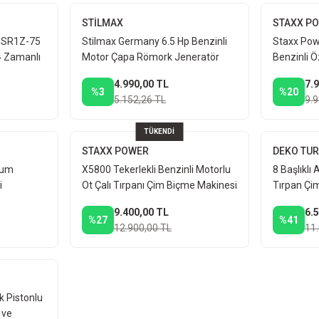
STİLMAX
STAXX P
a SR1Z-75
Stilmax Germany 6.5 Hp Benzinli
Staxx Pow
4 Zamanlı
Motor Çapa Römork Jeneratör
Benzinli Ö
Motop
4.2 Hp 63
4.990,00 TL
7.
17 kg
%3
%20
5.152,26 TL
9.
TÜKENDİ
STAXX POWER
DEKO TU
yum
X5800 Tekerlekli Benzinli Motorlu
8 Başlıklı 
i
Ot Çalı Tırpanı Çim Biçme Makinesi
Tırpan Çim
k ve
Çift Çapa + Hali Yikama Aparat
Çapalama
9.400,00 TL
6.
%27
%41
12.900,00 TL
11
k Pistonlu
 ve