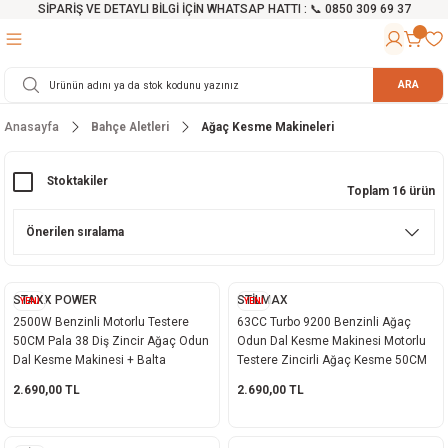
SİPARİŞ VE DETAYLI BİLGİ İÇİN WHATSAP HATTI : 📞 0850 309 69 37
Geri Dön
Geri Dön
Geri Dön
Geri Dön
Geri Dön
Geri Dön
Geri Dön
Geri Dön
Geri Dön
Geri Dön
Geri Dön
Geri Dön
r
alama Cihazları
manları
 Tezgahları
ineleri
Aletleri
ri
Hidrofor
h ve Arabalar
anyo Malzemeleri
ARA
Anasayfa
Bahçe Aletleri
Ağaç Kesme Makineleri
rü
ta Testereler
eri
lar
yici
tör
ineleri
mpası
arı
ma Kesme Makineleri
azları
ve Ekipmanlar
i
Yıkamalar
ı
 Pompası
gıç Pompa
Stoktakiler
Toplam 16 ürün
ı
ici
ıştırıcı Mikser
i
orları
ı
eri
e
rlar
Pompaları
STAXX POWER
STİLMAX
YENİ
YENİ
2500W Benzinli Motorlu Testere
63CC Turbo 9200 Benzinli Ağaç
ıkma Makinesi
e
ası
50CM Pala 38 Diş Zincir Ağaç Odun
Odun Dal Kesme Makinesi Motorlu
Dal Kesme Makinesi + Balta
Testere Zincirli Ağaç Kesme 50CM
Makinesi
akineleri
Hediyeli
Pala
2.690,00 TL
2.690,00 TL
ruğu Testereler
letleri