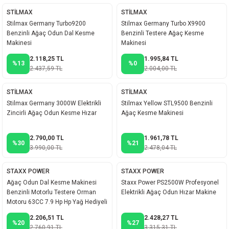
akineleri
STİLMAX
STİLMAX
Stilmax Germany Turbo9200
Stilmax Germany Turbo X9900
Benzinli Ağaç Odun Dal Kesme
Benzinli Testere Ağaç Kesme
ancası
Makinesi
Makinesi
2.118,25 TL
1.995,84 TL
%13
%0
2.437,59 TL
2.004,00 TL
STİLMAX
STİLMAX
Stilmax Germany 3000W Elektrikli
Stilmax Yellow STL9500 Benzinli
eri
Zincirli Ağaç Odun Kesme Hızar
Ağaç Kesme Makinesi
 Üfleme Makinesi
2.790,00 TL
1.961,78 TL
%30
%21
3.990,00 TL
2.478,04 TL
leri
STAXX POWER
STAXX POWER
Ağaç Odun Dal Kesme Makinesi
Staxx Power PS2500W Profesyonel
Benzinli Motorlu Testere Orman
Elektrikli Ağaç Odun Hızar Makine
Motoru 63CC 7.9 Hp Hp Yağ Hediyeli
2.206,51 TL
2.428,27 TL
%20
%27
2.760,91 TL
3.315,31 TL