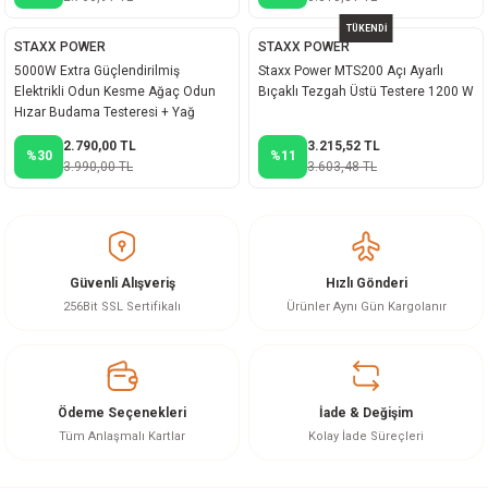
TÜKENDİ
STAXX POWER
STAXX POWER
5000W Extra Güçlendirilmiş
Staxx Power MTS200 Açı Ayarlı
Elektrikli Odun Kesme Ağaç Odun
Bıçaklı Tezgah Üstü Testere 1200 W
Hızar Budama Testeresi + Yağ
Hediyeli
2.790,00 TL
3.215,52 TL
%30
%11
3.990,00 TL
3.603,48 TL
Güvenli Alışveriş
Hızlı Gönderi
256Bit SSL Sertifikalı
Ürünler Aynı Gün Kargolanır
Ödeme Seçenekleri
İade & Değişim
Tüm Anlaşmalı Kartlar
Kolay İade Süreçleri