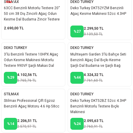
STİLMAX
DEKO TURKEY
YENİ
ineleri
63CC Benzinli Motorlu Testere 20''
Deko Turkey DKT52YZM Benzinli
50 cm 38 Diş Zincirli Ağaç Odun
Ağaç Kesme Makinesi 52cc 4.3HP
Kesme Dal Budama Zincir Testere
eri
2.690,00 TL
2.299,50 TL
%27
3.139,50 TL
DEKO TURKEY
DEKO TURKEY
3'lü Benzinli Testere 10HPX Ağaç
Muhteşem Garden 3'lü Bahçe Seti
Odun Kesme Makinesi Motorlu
Benzinli Ağaç Dal Bıçkı Kesme
Testere 990VF Şarjlı Makas Dal
Şarjlı Dal Budama ve Şarjlı Bağ
Budama
Makası
4.102,56 TL
4.324,32 TL
%29
%44
5.765,76 TL
7.761,60 TL
i
STİLMAX
DEKO TURKEY
eri
Stilmax Professional Çift Egzoz
Deko Turkey DKT52BZ 52cc 4.3HP
Benzinli Ağaç Motoru 4.6 Hp 58cc
Benzinli Motorlu Testere Bıçkı
akinesi
Makinesi
2.206,51 TL
2.095,63 TL
%14
%24
ncaları
2.570,97 TL
2.760,91 TL