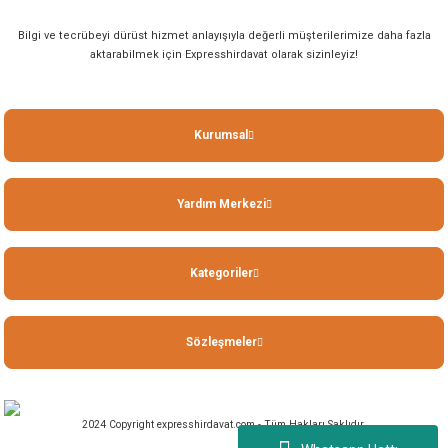
akineleri
Bilgi ve tecrübeyi dürüst hizmet anlayışıyla değerli müşterilerimize daha fazla
aktarabilmek için Expresshirdavat olarak sizinleyiz!
ancası
Kurumsal
Yardım Merkezi
eri
 Üfleme Makinesi
Kategoriler
leri
Sözleşmeler
2024 Copyright expresshirdavat.com - Tüm Hakları Saklıdır.