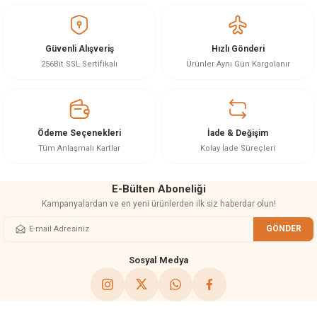
ineleri
Güvenli Alışveriş
Hızlı Gönderi
eri
256Bit SSL Sertifikalı
Ürünler Aynı Gün Kargolanır
Ödeme Seçenekleri
İade & Değişim
Tüm Anlaşmalı Kartlar
Kolay İade Süreçleri
E-Bülten Aboneliği
i
Kampanyalardan ve en yeni ürünlerden ilk siz haberdar olun!
eri
GÖNDER
Sosyal Medya
akinesi
ncaları