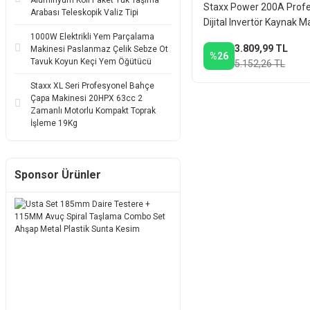
Alüminyum Koli Paket Yük Taşıma
Staxx Power 200A Prof
Arabası Teleskopik Valiz Tipi
Dijital Invertör Kaynak M
1000W Elektrikli Yem Parçalama
3.809,99 TL
Makinesi Paslanmaz Çelik Sebze Ot
%26
Tavuk Koyun Keçi Yem Öğütücü
5.152,26 TL
Staxx XL Seri Profesyonel Bahçe
Çapa Makinesi 20HPX 63cc 2
Zamanlı Motorlu Kompakt Toprak
İşleme 19Kg
Sponsor Ürünler