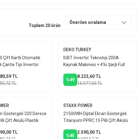
Toplam 20 ürün
DEKO TURKEY
Çift Kartlı Otomatik
IGBT İnvertör Teknoloji 200A
ı Çanta Tipi İnvertör
Kaynak Makinesi + 4’lü Şarjlı Full
inesi Çift Hızlı Kaynak
Güç Takımı – Usta İşi Tam Set!
980,59 TL
8.223,60 TL
%49
650,72 TL
16.077,60 TL
OWER
STAXX POWER
ran Göstergeli 320 Derece
21500WH Dijital Ekran Göstergeli
lli Çift Akülü Plastik
Titanyum PPRC 15 Pilli Çift Akülü
ak Makinesi Seti
Plastik Boru Kaynak Makinesi Seti
490,00 TL
2.590,00 TL
%45