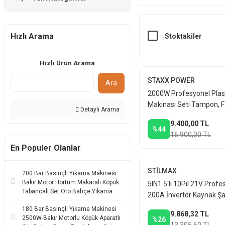
Hızlı Arama
Stoktakiler
Hızlı Ürün Arama
STAXX POWER
Ara
2000W Profesyonel Plas
Makinası Seti Tampon, F
Detaylı Arama
Plastik Onarım Sıcak Ha
9.400,00 TL
Makines
%44
16.900,00 TL
En Populer Olanlar
STİLMAX
200 Bar Basınçlı Yıkama Makinesi
Bakır Motor Hortum Makaralı Köpük
5IN1 5'li 10Pil 21V Profe
Tabancalı Set Oto Bahçe Yıkama
200A İnvertör Kaynak Şar
Matkap Somun Sıkma Kır
180 Bar Basınçlı Yıkama Makinesi
9.868,32 TL
Taşlama
2500W Bakır Motorlu Köpük Aparatlı
%26