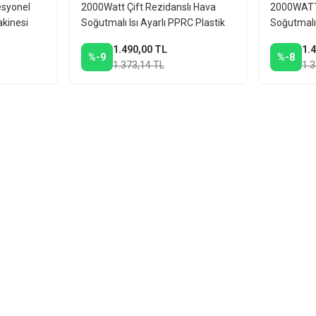
esyonel
2000Watt Çift Rezidanslı Hava
2000WATT 
akinesi
Soğutmalı Isı Ayarlı PPRC Plastik
Soğutmalı 
Boru Kaynak Makinesi + Makas
Boru Kayn
1.490,00 TL
1.
Metre
Metre
%-9
%-8
1.373,14 TL
1.