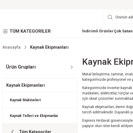
TÜM KATEGORİLER
İndirimli Ürünler
Çok Satan
Anasayfa
Kaynak Ekipmanları
Kaynak Ekip
Ürün Grupları
Metal birleştirme, tamirat, ima
kategorimizde profesyonel ve y
Kaynak Ekipmanları
Kategorimizde inverter kaynak 
maskeleri, elektrotlar, torçlar
için ideal çözümler sunmaktadı
Kaynak Makineleri
Kaynak ekipmanları; demir doğra
tercih edilmektedir. Dayanıklı 
Kaynak Telleri ve Ekipmanlar
Express Hırdavat güvencesiyle 
yapıyor olun ister kendi atölye
Tüm Kategoriler