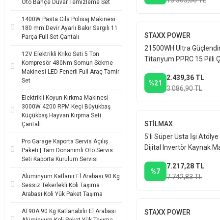
13.305,60 TL
Oto Bahçe Duvar Temizleme Set
1400W Pasta Cila Polisaj Makinesi
180 mm Devir Ayarlı Bakır Sargılı 11
STAXX POWER
Parça Full Set Çantalı
21500WH Ultra Güçlendir
12V Elektrikli Kriko Seti 5 Ton
Titanyum PPRC 15 Pilli Ç
Kompresör 480Nm Somun Sökme
Plastik Boru Kaynak Maki
Makinesi LED Fenerli Full Araç Tamir
2.439,36 TL
Set
%21
3.086,90 TL
Elektrikli Koyun Kırkma Makinesi
3000W 4200 RPM Keçi Büyükbaş
Küçükbaş Hayvan Kırpma Seti
STİLMAX
Çantalı
5'li Süper Usta İşi Atöly
Pro Garage Kaporta Servis Açılış
Dijital Invertör Kaynak M
Paketi | Tam Donanımlı Oto Servis
Matkap Avuç Taşlama Kır
Seti Kaporta Kurulum Servisi
7.217,28 TL
%7
Alüminyum Katlanır El Arabası 90 Kg
7.742,83 TL
Sessiz Tekerlekli Koli Taşıma
Arabası Koli Yük Paket Taşıma
AT90A 90 Kg Katlanabilir El Arabası
STAXX POWER