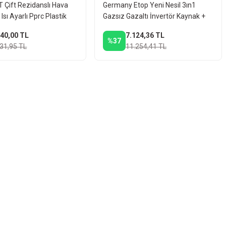
Çift Rezidanslı Hava
Germany Etop Yeni Nesil 3ın1
Isı Ayarlı Pprc Plastik
Gazsız Gazaltı İnvertör Kaynak +
ak Makinesi + Makas
Mıg Fonksiyonlu Dijital Gösterge +
440,00 TL
7.124,36 TL
Tel
%37
331,95 TL
11.254,41 TL