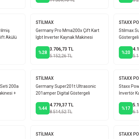
11.309,76 TL
6.
STİLMAX
STAXX P
ilmiş
Germany Pro Mma200x Çift Kart
Stilmax S
ift Akülü
Igbt Inverter Kaynak Makinesi
Göstergeli
nesi Seti
Dijital Ekran Göstergeli 200a
Makinesi 
3.706,73 TL
4.
Çantalı
%28
%20
5.152,26 TL
5.
STİLMAX
STAXX P
e Seti 200a
Germany Super201t Ultrasonic
Staxx Pow
akinesi +
201amper Digital Göstergeli
İnvertör 
ıcı
Invertör Kaynak Makinesi +
Amper + 
4.779,37 TL
5.
Taşlama
%44
%17
8.514,52 TL
6.
STİLMAX
STAXX P