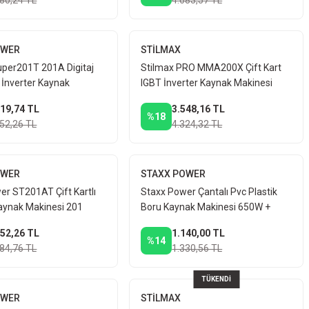
280,24 TL
4.683,57 TL
OWER
STİLMAX
uper201T 201A Digitaj
Stilmax PRO MMA200X Çift Kart
 İnverter Kaynak
IGBT İnverter Kaynak Makinesi
+ Taşlama
200A
119,74 TL
3.548,16 TL
%18
152,26 TL
4.324,32 TL
OWER
STAXX POWER
er ST201AT Çift Kartlı
Staxx Power Çantalı Pvc Plastik
Kaynak Makinesi 201
Boru Kaynak Makinesi 650W +
Taşlama
Makas
152,26 TL
1.140,00 TL
%14
184,76 TL
1.330,56 TL
TÜKENDİ
OWER
STİLMAX