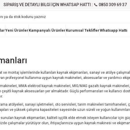
SİPARİŞ VE DETAYLI BİLGİ İÇİN WHATSAP HATTI : 📞 0850 309 69 37
lar
Yeni Ürünler
Kampanyalı Ürünler
Kurumsal Teklifler
Whatsapp Hattı
manları
lat ve montaj işlemlerinde kullanılan kaynak ekipmanları, sanayi ve atölye çalışma
arı profesyonel kullanıma uygun kaynak makineleri, aksesuarlar ve yardımcı ekipma
makineleri, MMA elektrod kaynak makineleri, MIG/MAG gazaltı kaynak makineleri, 
 ve çeşitli kaynak aksesuarları yer almaktadır. Güçlü performansları ve kullanıcı d
r.
ma atölyeleri, sanayi işletmeleri, oto servisleri, tarım makineleri tamirhaneleri, 
yapıları ve yüksek çalışma kapasiteleri sayesinde uzun süreli ve yoğun kullanımlar
sunulan kaynak ekipmanları, kaliteli işçilik elde etmek isteyen kullanıcılar için
nizde çalışmalar yürütüyor olun, ihtiyaçlarınıza uygun kaynak makinesi ve ekipmanla