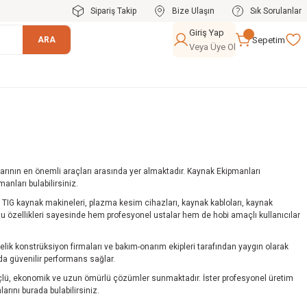
Sipariş Takip
Bize Ulaşın
Sık Sorulanlar
Giriş Yap
Sepetim
ARA
Veya Üye Ol
larının en önemli araçları arasında yer almaktadır. Kaynak Ekipmanları
nları bulabilirsiniz.
TIG kaynak makineleri, plazma kesim cihazları, kaynak kabloları, kaynak
ostu özellikleri sayesinde hem profesyonel ustalar hem de hobi amaçlı kullanıcılar
çelik konstrüksiyon firmaları ve bakım-onarım ekipleri tarafından yaygın olarak
da güvenilir performans sağlar.
 güçlü, ekonomik ve uzun ömürlü çözümler sunmaktadır. İster profesyonel üretim
rını burada bulabilirsiniz.