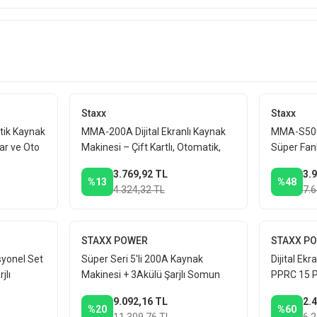
Staxx
Staxx
tik Kaynak
MMA-200A Dijital Ekranlı Kaynak
MMA-S500 
ar ve Oto
Makinesi – Çift Kartlı, Otomatik,
Süper Fanl
va
Fan Soğutmalı, 200A Çanta Tipi
Kaynak Mak
3.769,92 TL
3.
%13
%48
4.324,32 TL
7.
STAXX POWER
STAXX P
syonel Set
Süper Seri 5'li 200A Kaynak
Dijital Ek
jlı
Makinesi + 3Akülü Şarjlı Somun
PPRC 15 Pi
ıcı
Sıkma Taşlama Kırıcı Delici Matkap
Boru Kayn
9.092,16 TL
2.
Seti
%20
%60