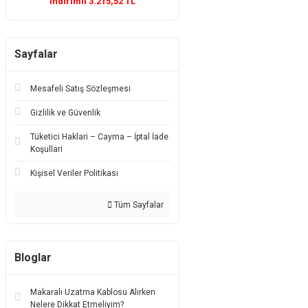
İndirimli 3.215,52 TL
Sayfalar
Mesafeli Satış Sözleşmesi
Gizlilik ve Güvenlik
Tüketici Haklari – Cayma – İptal İade
Koşullari
Kişisel Veriler Politikası
Tüm Sayfalar
Bloglar
Makaralı Uzatma Kablosu Alırken
Nelere Dikkat Etmeliyim?