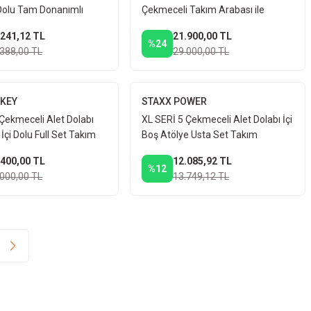
 Dolu Tam Donanımlı
Çekmeceli Takım Arabası ile
gahı 320 Parça Full
Profesyonel Atölye Düzeni
.241,12 TL
21.900,00 TL
%24
.388,00 TL
29.000,00 TL
RKEY
STAXX POWER
Çekmeceli Alet Dolabı
XL SERİ 5 Çekmeceli Alet Dolabı İçi
İçi Dolu Full Set Takım
Boş Atölye Usta Set Takım
Arabası + 216 PARÇA LOKMA
.400,00 TL
12.085,92 TL
SETİ
%12
.000,00 TL
13.749,12 TL