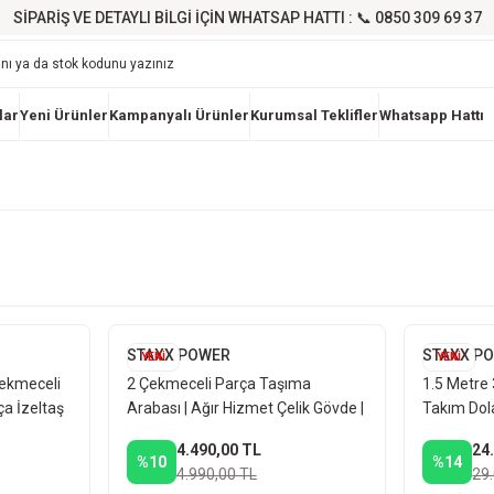
SİPARİŞ VE DETAYLI BİLGİ İÇİN WHATSAP HATTI : 📞 0850 309 69 37
lar
Yeni Ürünler
Kampanyalı Ürünler
Kurumsal Teklifler
Whatsapp Hattı
STAXX POWER
STAXX P
YENİ
YENİ
Çekmeceli
2 Çekmeceli Parça Taşıma
1.5 Metre 
a İzeltaş
Arabası | Ağır Hizmet Çelik Gövde |
Takım Dol
ı Pano
Raylı Çekmeceli Servis Arabası
Çalışma T
4.490,00 TL
24
Dolabı
%10
%14
4.990,00 TL
29