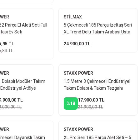
OWER
STİLMAX
2 Parça El Aleti Seti Full
5 Çekmeceli 185 Parça İzeltaş Seri
tası Ev Seti
XL Trend Dolu Takım Arabası Usta
Servis Atölye Dolabı
5,95 TL
24.900,00 TL
6,83 TL
OWER
STAXX POWER
1 Dolaplı Modüler Takım
1.5 Metre 3 Çekmeceli Endüstriyel
Endüstriyel Atölye
Takım Dolabı & Takım Tezgahı
stasyonu Plus Çalışma
Atölye Çalışma Tezgahı Işıklı Set
9.900,00 TL
17.900,00 TL
%18
9.000,00 TL
21.900,00 TL
OWER
STAXX POWER
kmeceli Dayanıklı Takım
XL Pro Seri 185 Parça Alet Seti – 5