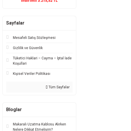
İndirimli 3.215,52 TL
Sayfalar
Mesafeli Satış Sözleşmesi
Gizlilik ve Güvenlik
Tüketici Haklari – Cayma – İptal İade
Koşullari
Kişisel Veriler Politikası
Tüm Sayfalar
Bloglar
Makaralı Uzatma Kablosu Alırken
Nelere Dikkat Etmeliyim?