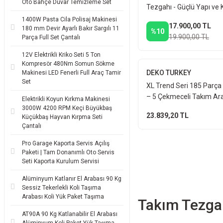
Oto Bahçe Duvar Temizleme Set
Tezgahı - Güçlü Yapı ve K
Depolama Atölye Takım 
1400W Pasta Cila Polisaj Makinesi
17.900,00 TL
180 mm Devir Ayarlı Bakır Sargılı 11
%10
19.900,00 TL
Parça Full Set Çantalı
12V Elektrikli Kriko Seti 5 Ton
Kompresör 480Nm Somun Sökme
DEKO TURKEY
Makinesi LED Fenerli Full Araç Tamir
Set
XL Trend Seri 185 Parça 
– 5 Çekmeceli Takım Ara
Elektrikli Koyun Kırkma Makinesi
Atölyenizi Düzenleyin
3000W 4200 RPM Keçi Büyükbaş
23.839,20 TL
Küçükbaş Hayvan Kırpma Seti
Çantalı
Pro Garage Kaporta Servis Açılış
Paketi | Tam Donanımlı Oto Servis
Seti Kaporta Kurulum Servisi
Alüminyum Katlanır El Arabası 90 Kg
Sessiz Tekerlekli Koli Taşıma
Arabası Koli Yük Paket Taşıma
Takım Tezgah
AT90A 90 Kg Katlanabilir El Arabası