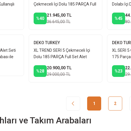
ullanışlı
Çekmeceli İçi Dolu 185 PARÇA Full
Dolabı İçi
Dolabı
Set Alet Dolabı Atölye Usta Takım
Takım Tez
21.945,00 TL
44
Arabası
%40
%45
36.645,00 TL
80
DEKO TURKEY
DEKO TU
Alet Seti
XL TREND SERİ 5 Çekmeceli İçi
XL SERİ 5 
bası ile
Dolu 185 PARÇA Full Set Alet
175 Parça 
Dolabı Atölye Usta Seti Takım
Arabası
20.900,00 TL
22
Arabası
%28
%23
29.000,00 TL
29
1
2
ları ve Takım Arabaları