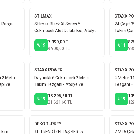
STİLMAX
STAXX P
8 Parça
Stilmax Black Xl Series 5
24 Çeşit 35
Çekmeceli Alet Dolabı Boş Atölye
Takım Çan
 Anahtar
Seti
7.990,00 TL
87
%19
%11
9.900,00 TL
98
STAXX POWER
STAXX P
i 2 Metre
Dayanıklı 6 Çekmeceli 2 Metre
4 Metre 1
apı ve
Takım Tezgahı - Atölye ve
Tezgahı – 
lye Takım
Endüstriyel Kullanım
Çalışma İ
18.295,20 TL
10
Tezgahı
%15
%15
21.621,60 TL
12
DEKO TURKEY
STAXX P
Takım
XL TREND İZELTAŞ SERİ 5
2 Mt 6 Çe