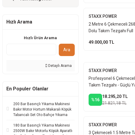
STAXX POWER
Hızlı Arama
2 Metre 6 Çekmeceli 26
Dolu Takım Tezgahı Full
Profesyonel Set İzeltaş
Hızlı Ürün Arama
49.000,00 TL
Takımı
Ara
Detaylı Arama
STAXX POWER
Profesyonel 6 Çekmecel
Takım Tezgahı - Güçlü Y
En Populer Olanlar
Kullanışlı Depolama Atö
18.295,20 TL
Dolab
%16
21.821,18 TL
200 Bar Basınçlı Yıkama Makinesi
Bakır Motor Hortum Makaralı Köpük
Tabancalı Set Oto Bahçe Yıkama
STAXX POWER
180 Bar Basınçlı Yıkama Makinesi
2500W Bakır Motorlu Köpük Aparatlı
3 Çekmeceli 1.5 Metre 