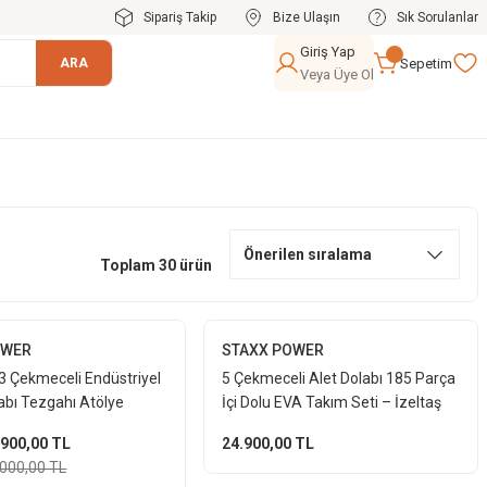
Sipariş Takip
Bize Ulaşın
Sık Sorulanlar
Giriş Yap
Sepetim
ARA
Veya Üye Ol
Toplam 30 ürün
OWER
STAXX POWER
3 Çekmeceli Endüstriyel
5 Çekmeceli Alet Dolabı 185 Parça
abı Tezgahı Atölye
İçi Dolu EVA Takım Seti – İzeltaş
ezgahı + 5Çekmece Alet
Anahtar Takımı CRV Lokma Set
.900,00 TL
24.900,00 TL
.000,00 TL