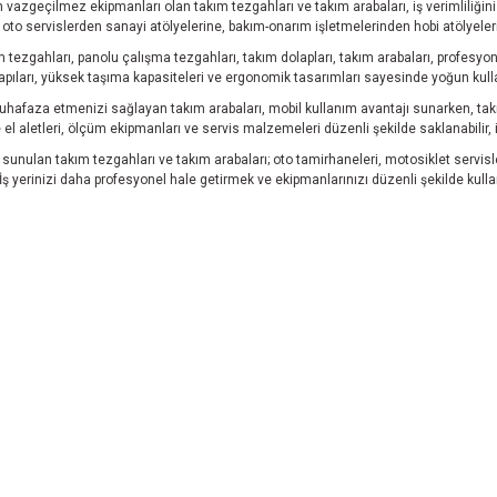
vazgeçilmez ekipmanları olan takım tezgahları ve takım arabaları, iş verimliliğini 
oto servislerden sanayi atölyelerine, bakım-onarım işletmelerinden hobi atölyeler
ezgahları, panolu çalışma tezgahları, takım dolapları, takım arabaları, profesyon
apıları, yüksek taşıma kapasiteleri ve ergonomik tasarımları sayesinde yoğun kull
muhafaza etmenizi sağlayan takım arabaları, mobil kullanım avantajı sunarken, tak
 aletleri, ölçüm ekipmanları ve servis malzemeleri düzenli şekilde saklanabilir, iş 
unulan takım tezgahları ve takım arabaları; oto tamirhaneleri, motosiklet servisler
 İş yerinizi daha profesyonel hale getirmek ve ekipmanlarınızı düzenli şekilde kull