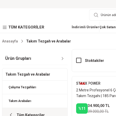
TÜM KATEGORİLER
İndirimli Ürünler
Çok Satan
Anasayfa
Takım Tezgah ve Arabalar
Ürün Grupları
Stoktakiler
Takım Tezgah ve Arabalar
STAXX POWER
YENİ
Çalışma Tezgahları
2 Metre Profesyonel 6 
Takım Tezgahı | 185 Parç
Takım Arabaları
Seri EVA Takım Seti Işıkl
34.900,00 TL
%11
39.000,00 TL
Tüm Kategoriler