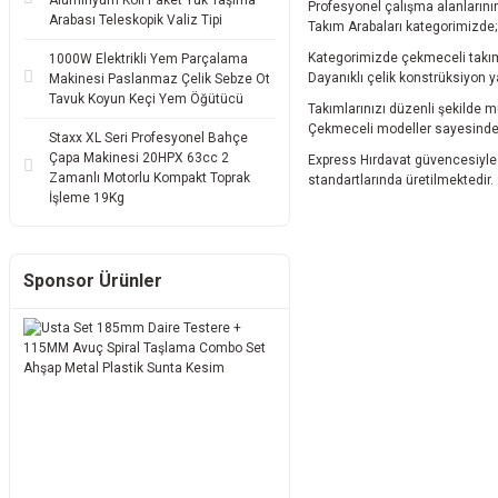
Alüminyum Koli Paket Yük Taşıma
Profesyonel çalışma alanlarının 
Arabası Teleskopik Valiz Tipi
Takım Arabaları kategorimizde; 
Kategorimizde çekmeceli takım t
1000W Elektrikli Yem Parçalama
Dayanıklı çelik konstrüksiyon y
Makinesi Paslanmaz Çelik Sebze Ot
Tavuk Koyun Keçi Yem Öğütücü
Takımlarınızı düzenli şekilde 
Çekmeceli modeller sayesinde el
Staxx XL Seri Profesyonel Bahçe
Çapa Makinesi 20HPX 63cc 2
Express Hırdavat güvencesiyle s
Zamanlı Motorlu Kompakt Toprak
standartlarında üretilmektedir.
İşleme 19Kg
Sponsor Ürünler