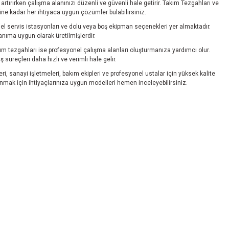
artırırken çalışma alanınızı düzenli ve güvenli hale getirir. Takım Tezgahları ve
ine kadar her ihtiyaca uygun çözümler bulabilirsiniz.
el servis istasyonları ve dolu veya boş ekipman seçenekleri yer almaktadır.
anıma uygun olarak üretilmişlerdir.
ım tezgahları ise profesyonel çalışma alanları oluşturmanıza yardımcı olur.
süreçleri daha hızlı ve verimli hale gelir.
i, sanayi işletmeleri, bakım ekipleri ve profesyonel ustalar için yüksek kalite
anmak için ihtiyaçlarınıza uygun modelleri hemen inceleyebilirsiniz.