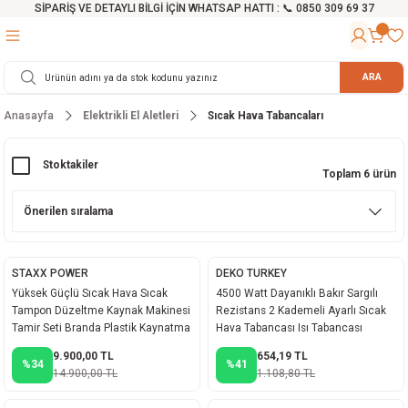
SİPARİŞ VE DETAYLI BİLGİ İÇİN WHATSAP HATTI : 📞 0850 309 69 37
Geri Dön
Geri Dön
Geri Dön
Geri Dön
Geri Dön
Geri Dön
Geri Dön
Geri Dön
Geri Dön
Geri Dön
Geri Dön
Geri Dön
r
alama Cihazları
manları
 Tezgahları
ineleri
Aletleri
ri
Hidrofor
h ve Arabalar
anyo Malzemeleri
ARA
Anasayfa
Elektrikli El Aletleri
Sıcak Hava Tabancaları
rü
ta Testereler
eri
lar
yici
tör
ineleri
mpası
arı
ma Kesme Makineleri
azları
ve Ekipmanlar
i
Yıkamalar
ı
 Pompası
gıç Pompa
Stoktakiler
Toplam 6 ürün
ı
ici
ıştırıcı Mikser
i
orları
ı
eri
e
rlar
Pompaları
STAXX POWER
DEKO TURKEY
Yüksek Güçlü Sıcak Hava Sıcak
4500 Watt Dayanıklı Bakır Sargılı
ıkma Makinesi
e
ası
Tampon Düzeltme Kaynak Makinesi
Rezistans 2 Kademeli Ayarlı Sıcak
Tamir Seti Branda Plastik Kaynatma
Hava Tabancası Isı Tabancası
Makinesi
akineleri
Set
9.900,00 TL
654,19 TL
%34
%41
14.900,00 TL
1.108,80 TL
ruğu Testereler
letleri