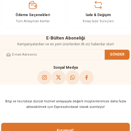
akineleri
Ödeme Seçenekleri
İade & Değişim
ancası
Tüm Anlaşmalı Kartlar
Kolay İade Süreçleri
E-Bülten Aboneliği
Kampanyalardan ve en yeni ürünlerden ilk siz haberdar olun!
GÖNDER
eri
Sosyal Medya
 Üfleme Makinesi
leri
Bilgi ve tecrübeyi dürüst hizmet anlayışıyla değerli müşterilerimize daha fazla
aktarabilmek için Expresshirdavat olarak sizinleyiz!
Kurumsal