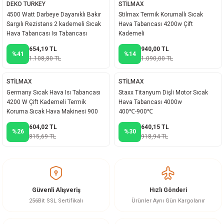
DEKO TURKEY
STİLMAX
ineleri
4500 Watt Darbeye Dayanıklı Bakır
Stilmax Termik Korumallı Sıcak
Sargılı Rezistans 2 kademeli Sıcak
Hava Tabancası 4200w Çift
Hava Tabancası Isı Tabancası
Kademeli
eri
654,19 TL
940,00 TL
%41
%14
1.108,80 TL
1.090,00 TL
STİLMAX
STİLMAX
Germany Sıcak Hava Isı Tabancası
Staxx Titanyum Dişli Motor Sıcak
4200 W Çift Kademeli Termik
Hava Tabancası 4000w
Koruma Sıcak Hava Makinesi 900
400℃-900℃
C°
604,02 TL
640,15 TL
%26
%30
i
815,69 TL
918,94 TL
eri
akinesi
Güvenli Alışveriş
Hızlı Gönderi
256Bit SSL Sertifikalı
Ürünler Aynı Gün Kargolanır
ncaları