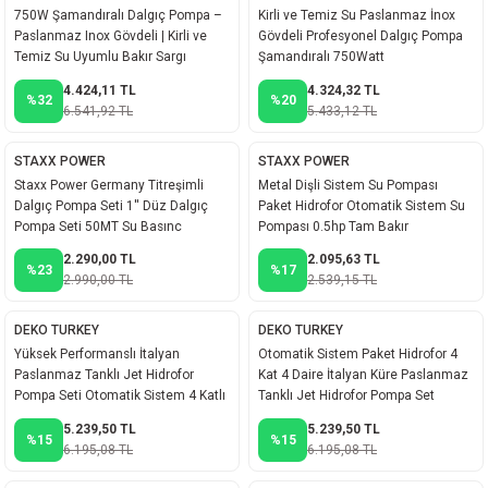
750W Şamandıralı Dalgıç Pompa –
Kirli ve Temiz Su Paslanmaz İnox
Paslanmaz Inox Gövdeli | Kirli ve
Gövdeli Profesyonel Dalgıç Pompa
Temiz Su Uyumlu Bakır Sargı
Şamandıralı 750Watt
Copper
4.424,11 TL
4.324,32 TL
%32
%20
6.541,92 TL
5.433,12 TL
STAXX POWER
STAXX POWER
Staxx Power Germany Titreşimli
Metal Dişli Sistem Su Pompası
Dalgıç Pompa Seti 1'' Düz Dalgıç
Paket Hidrofor Otomatik Sistem Su
Pompa Seti 50MT Su Basınc
Pompası 0.5hp Tam Bakır
Sargı+Rakor
2.290,00 TL
2.095,63 TL
%23
%17
2.990,00 TL
2.539,15 TL
DEKO TURKEY
DEKO TURKEY
Yüksek Performanslı İtalyan
Otomatik Sistem Paket Hidrofor 4
Paslanmaz Tanklı Jet Hidrofor
Kat 4 Daire İtalyan Küre Paslanmaz
Pompa Seti Otomatik Sistem 4 Katlı
Tanklı Jet Hidrofor Pompa Set
4 Daire
5.239,50 TL
5.239,50 TL
%15
%15
6.195,08 TL
6.195,08 TL