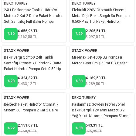
DEKO TURKEY
DEKO TURKEY
24Lt Paslanmaz Tank + Hidrofor
Elektrikli 220V Otomatik Sistem
Motoru 2 Kat 2 Daire Paket Hidrofor
Metal Dişli Bakır Sargılı Su Pompası
Seti Santrifüj Full Bakır Pompa
0.50HP Ev Tipi Paket Hidrofor
4.656,96 TL
2.206,51 TL
%10
%29
5.162,58 TL
3.097,54 TL
STAXX POWER
STAXX POWER
Bakır Sargı Qpht60 24lt Tanklı
Mrs-max Jet-100p Su Pompası
Santrifüj Otomatik Hidrofor 2 Daire
Motoru 9mt Emiş 50mt Dik Basar
Paket Hidrofor Pompa Seti 0.50 Hp
4.324,32 TL
4.189,50 TL
%20
%33
5.433,12 TL
6.289,50 TL
STAXX POWER
DEKO TURKEY
Ibeltech Paket Hidrofor Otomatik
Paslanmaz Gövdeli Profesyonel
Sistem Su Pompası 2 Kat 2 Daire
Bakır Sargılı 12V Mini Mazot Sıvı
Yağ Yakıt Aktarma Pompası 51mm
2.151,07 TL
543,31 TL
%22
%38
2.760,91 TL
875,95 TL