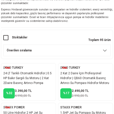
çözümler sunmaktadır.
ineleri
Express Hırdavat güvencesiyle sunulan su pompaları ve hidrofor sistemleri; enerji verimliliği,
yüksek debi kapasitesi, güçlü basınç performansı ve dayanıklı yapılarıyla profesyonel
çözümler sunmaktadır. Evsel ve ticari ihtiyaçlarınıza uygun pompa ve hidrofor modellerini
eri
inceleyerek güvenilir su sistemlerine sahip olabilirsiniz.
Stoktakiler
Toplam 95 ürün
DEKO TURKEY
DEKO TURKEY
YENİ
YENİ
i
24 LT Tanklı Otomatik Hidrofor | 0.5
2 Kat 2 Daire İçin Profesyonel
HP Bakır Sargılı Su Motoru | 2 Kat
Hidrofor | QB60 Otomatik Basınç
eri
2Daire Basınç Artırıcı Pompa
Artırıcı Su Pompası Hidrofor Motoru
3.390,00 TL
2.490,00 TL
%32
%17
akinesi
4.990,00 TL
2.990,00 TL
ncaları
STAXX POWER
STAXX POWER
YENİ
50 Litre Hidrofor 2 HP Jet Su
1.5HP Jet Su Pompası Su Motoru