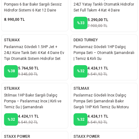
Pompası 6 Bar Bakır Sargılı Sessiz
24LT Yatay Tanklı Otomatik Hidrofor
akineleri
Hidrofor Sistemi 6 Kat 12 Daire
Set Full Takım 4 Kat 4 Daire
8.990,00 TL
5.290,00 TL
ancası
%33
7.900,00 TL
STİLMAX
DEKO TURKEY
Paslanmaz Gövdeli 1.5HP Jet +
Paslanmaz Gövdeli 1HP Dalgıç
24Lt Küre Tank Seti 4 Kat 4 Daire Ev
Pompa Seti – Otomatik Şamandıralı
Tipi Otomatik Sistem Hidrofor Set
| Temiz & Kirli Su
eri
5.764,50 TL
4.424,11 TL
%38
%32
9.345,00 TL
6.541,92 TL
 Üfleme Makinesi
STİLMAX
STİLMAX
Stilmax 1HP Bakır Sargılı Dalgıç
Paslanmaz Gövdeli İnox Dalgıç
leri
Pompa – Paslanmaz İnox | Kirli ve
Pompa Seti Şamandıralı Bakır
Temiz Su | Şamandıralı
Sargılı 1HP Kirli Temiz Su Motoru
4.424,11 TL
4.424,11 TL
%32
%32
6.541,92 TL
6.541,92 TL
STAXX POWER
STAXX POWER