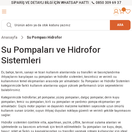
SİPARİŞ VE DETAYLI BİLGİ İÇİN WHATSAP HATTI : 📞 0850 309 69 37
Geri Dön
Geri Dön
Geri Dön
Geri Dön
Geri Dön
Geri Dön
Geri Dön
Geri Dön
Geri Dön
Geri Dön
Geri Dön
Geri Dön
r
alama Cihazları
manları
 Tezgahları
ineleri
Aletleri
ri
Hidrofor
h ve Arabalar
anyo Malzemeleri
ARA
Anasayfa
Su Pompası Hidrofor
rü
ta Testereler
eri
lar
yici
tör
ineleri
mpası
arı
Su Pompaları ve Hidrofor
ma Kesme Makineleri
azları
ve Ekipmanlar
i
Yıkamalar
ı
 Pompası
gıç Pompa
Sistemleri
ı
ici
ıştırıcı Mikser
i
orları
Ev, bahçe, tarım, sanayi ve ticari kullanım alanlarında su transferi ve basınçlandırma
ihtiyaçlarını karşılayan su pompaları ve hidrofor sistemleri, kesintisiz ve verimli su
kullanımının temel ekipmanları arasında yer almaktadır. Su Pompaları ve Hidrofor Sistemleri
ı
eri
e
rlar
Pompaları
kategorimizde farklı kullanım alanlarına uygun yüksek performanslı ürün seçeneklerini
bulabilirsiniz.
ıkma Makinesi
e
ası
Kategorimizde hidroforlar, jet pompalar, yüzey pompaları, dalgıç pompalar, derin kuyu
pompaları, temiz su pompaları, kirli su pompaları ve yardımcı pompa ekipmanları yer
almaktadır. Güçlü motor yapıları ve dayanıklı malzeme kaliteleri sayesinde uzun ömürlü
Makinesi
akineleri
kullanım sunan ürünler, suyun ihtiyaç duyulan noktaya güvenli ve verimli şekilde taşınmasını
sağlar.
Hidrofor sistemleri özellikle villa, apartman, yazlık, çiftlik, tarımsal sulama alanları ve
ruğu Testereler
letleri
işletmelerde su basıncını artırmak için tercih edilmektedir. Su pompaları ise kuyu, depo,
havuz, gölet ve farklı su kaynaklarından su transferi yapmak isteyen kullanıcılar için ideal