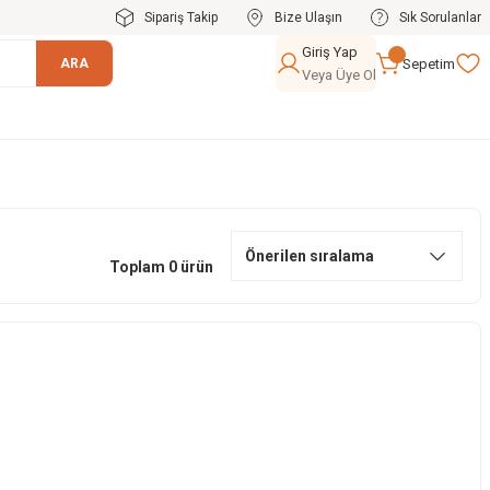
Sipariş Takip
Bize Ulaşın
Sık Sorulanlar
Giriş Yap
Sepetim
ARA
Veya Üye Ol
Toplam 0 ürün