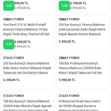
Kovalı Set
990,00 TL
4.790,00 TL
akineleri
%50
%20
1.990,00 TL
5.990,00 TL
ancası
STAXX POWER
STAXX POWER
YENİ
YENİ
Yeni Nesil 21V x2 Akülü Portatif
200 Bar Basınçlı Yıkama Makinesi
Basınçlı Yıkama Makinesi 70 Bar
Çelik Şanzıman Bakır Sargılı Motor
Köpük Tanklı Araç Yıkama Full Seti
Köpük Aparatı Hortum Makaralı
5.990,00 TL
4.690,00 TL
%22
5.990,00 TL
eri
STAXX POWER
STAXX POWER
YENİ
200 Bar Basınçlı Yıkama Makinesi
180 Bar Profesyonel Basınçlı
 Üfleme Makinesi
Bakır Motor Hortum Makaralı Köpük
Yıkama Makinesi | 2500W Bakır
Tabancalı Set Oto Bahçe Yıkama
Motor | Köpük Tabancalı Full Set
leri
6.290,00 TL
5.990,00 TL
STAXX POWER
STAXX POWER
180 Bar Basınçlı Yıkama Makinesi
Profesyonel Sıcak Hava Üretici
2500W Bakır Motorlu Köpük Aparatlı
4x1500W Ahşapot Kurutma
Oto Bahçe Duvar Temizleme Set
Makinesi Oto Koltuk Kurutma