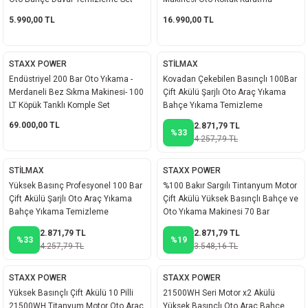
Makinesi 6000W
5.990,00 TL
16.990,00 TL
STAXX POWER
STİLMAX
Endüstriyel 200 Bar Oto Yıkama -
Kovadan Çekebilen Basınçlı 100Bar
Merdaneli Bez Sıkma Makinesi- 100
Çift Akülü Şarjlı Oto Araç Yıkama
LT Köpük Tanklı Komple Set
Bahçe Yıkama Temizleme
Tabancası
69.000,00 TL
2.871,79 TL
%33
4.257,79 TL
STİLMAX
STAXX POWER
Yüksek Basınç Profesyonel 100 Bar
%100 Bakır Sargılı Tintanyum Motor
Çift Akülü Şarjlı Oto Araç Yıkama
Çift Akülü Yüksek Basınçlı Bahçe ve
Bahçe Yıkama Temizleme
Oto Yıkama Makinesi 70 Bar
Tabancası
2.871,79 TL
2.871,79 TL
%33
%19
4.257,79 TL
3.548,16 TL
STAXX POWER
STAXX POWER
Yüksek Basınçlı Çift Akülü 10 Pilli
21500WH Seri Motor x2 Akülü
21500WH Titanyum Motor Oto Araç
Yüksek Basınçlı Oto Araç Bahçe