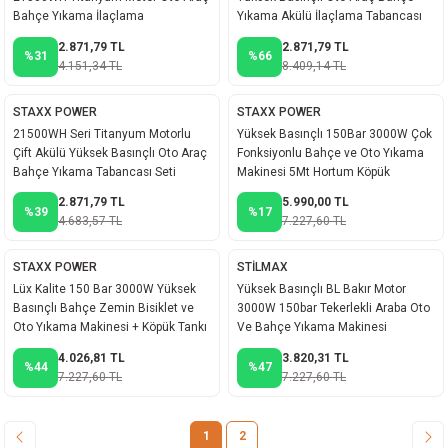
Bahçe Yıkama İlaçlama
Yıkama Akülü İlaçlama Tabancası
2.871,79 TL
2.871,79 TL
%31
%66
4.151,34 TL
8.409,14 TL
STAXX POWER
STAXX POWER
21500WH Seri Titanyum Motorlu
Yüksek Basınçlı 150Bar 3000W Çok
Çift Akülü Yüksek Basınçlı Oto Araç
Fonksiyonlu Bahçe ve Oto Yıkama
Bahçe Yıkama Tabancası Seti
Makinesi 5Mt Hortum Köpük
Tabanca
2.871,79 TL
5.990,00 TL
%39
%17
4.683,57 TL
7.227,60 TL
STAXX POWER
STİLMAX
Lüx Kalite 150 Bar 3000W Yüksek
Yüksek Basınçlı BL Bakır Motor
Basınçlı Bahçe Zemin Bisiklet ve
3000W 150bar Tekerlekli Araba Oto
Oto Yıkama Makinesi + Köpük Tankı
Ve Bahçe Yıkama Makinesi
4.026,81 TL
3.820,31 TL
%44
%47
7.227,60 TL
7.227,60 TL
1
2