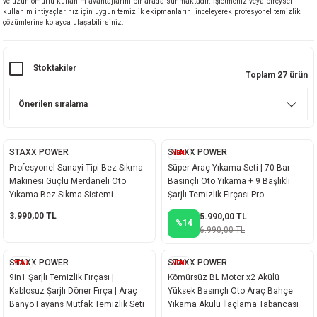
ve uzun ömürlü kullanım avantajlarını bir arada sunmaktadır. İşletmeniz veya bireysel
kullanım ihtiyaçlarınız için uygun temizlik ekipmanlarını inceleyerek profesyonel temizlik
ineleri
çözümlerine kolayca ulaşabilirsiniz.
eri
Stoktakiler
Toplam 27 ürün
STAXX POWER
STAXX POWER
YENİ
Profesyonel Sanayi Tipi Bez Sıkma
Süper Araç Yıkama Seti | 70 Bar
Makinesi Güçlü Merdaneli Oto
Basınçlı Oto Yıkama + 9 Başlıklı
i
Yıkama Bez Sıkma Sistemi
Şarjlı Temizlik Fırçası Pro
3.990,00 TL
5.990,00 TL
%14
eri
6.990,00 TL
akinesi
STAXX POWER
STAXX POWER
YENİ
YENİ
9in1 Şarjlı Temizlik Fırçası |
Kömürsüz BL Motor x2 Akülü
Kablosuz Şarjlı Döner Fırça | Araç
Yüksek Basınçlı Oto Araç Bahçe
ncaları
Banyo Fayans Mutfak Temizlik Seti
Yıkama Akülü İlaçlama Tabancası