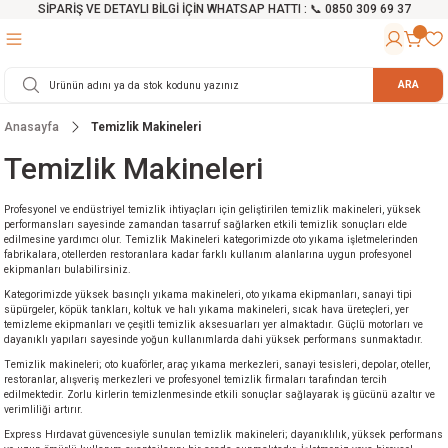
SİPARİŞ VE DETAYLI BİLGİ İÇİN WHATSAP HATTI : 📞 0850 309 69 37
Geri Dön
Geri Dön
Geri Dön
Geri Dön
Geri Dön
Geri Dön
Geri Dön
Geri Dön
Geri Dön
Geri Dön
Geri Dön
Geri Dön
r
alama Cihazları
manları
 Tezgahları
ineleri
Aletleri
ri
Hidrofor
h ve Arabalar
anyo Malzemeleri
ARA
Anasayfa
Temizlik Makineleri
rü
ta Testereler
eri
lar
yici
tör
ineleri
mpası
arı
Temizlik Makineleri
ma Kesme Makineleri
azları
ve Ekipmanlar
i
Yıkamalar
ı
 Pompası
gıç Pompa
Profesyonel ve endüstriyel temizlik ihtiyaçları için geliştirilen temizlik makineleri, yüksek
performansları sayesinde zamandan tasarruf sağlarken etkili temizlik sonuçları elde
ı
ici
ıştırıcı Mikser
i
orları
edilmesine yardımcı olur. Temizlik Makineleri kategorimizde oto yıkama işletmelerinden
fabrikalara, otellerden restoranlara kadar farklı kullanım alanlarına uygun profesyonel
ekipmanları bulabilirsiniz.
ı
eri
e
rlar
Pompaları
Kategorimizde yüksek basınçlı yıkama makineleri, oto yıkama ekipmanları, sanayi tipi
süpürgeler, köpük tankları, koltuk ve halı yıkama makineleri, sıcak hava üreteçleri, yer
temizleme ekipmanları ve çeşitli temizlik aksesuarları yer almaktadır. Güçlü motorları ve
ıkma Makinesi
e
ası
dayanıklı yapıları sayesinde yoğun kullanımlarda dahi yüksek performans sunmaktadır.
Temizlik makineleri; oto kuaförler, araç yıkama merkezleri, sanayi tesisleri, depolar, oteller,
Makinesi
akineleri
restoranlar, alışveriş merkezleri ve profesyonel temizlik firmaları tarafından tercih
edilmektedir. Zorlu kirlerin temizlenmesinde etkili sonuçlar sağlayarak iş gücünü azaltır ve
verimliliği artırır.
ruğu Testereler
letleri
Express Hırdavat güvencesiyle sunulan temizlik makineleri; dayanıklılık, yüksek performans