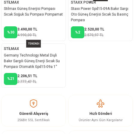
STİLMAX
STAXX POWER
ineleri
Stilmax Güneş Enerjisi Pompası
Staxx Power Gpd15-09A Bakır Sargı
Sıcak Soğuk Su Pompası Pompamat
Oto Güneş Enerjisi Sıcak Su Basınç
Pompası
eri
3.490,00 TL
2.520,00 TL
%30
%2
4.990,00 TL
2.570,97 TL
TÜKENDİ
STİLMAX
Germany Technology Metal Dişli
Bakır Sargılı Güneş Enerji Sıcak Su
Pompası Otomatik Gpd15-09a 1''
2.206,51 TL
%21
i
2.777,47 TL
eri
akinesi
Güvenli Alışveriş
Hızlı Gönderi
256Bit SSL Sertifikalı
Ürünler Aynı Gün Kargolanır
ncaları