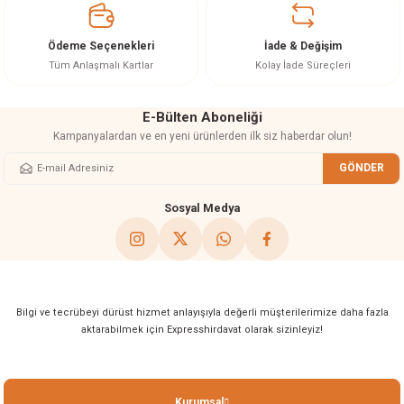
akineleri
Ödeme Seçenekleri
İade & Değişim
ancası
Tüm Anlaşmalı Kartlar
Kolay İade Süreçleri
E-Bülten Aboneliği
Kampanyalardan ve en yeni ürünlerden ilk siz haberdar olun!
GÖNDER
eri
Sosyal Medya
 Üfleme Makinesi
leri
Bilgi ve tecrübeyi dürüst hizmet anlayışıyla değerli müşterilerimize daha fazla
aktarabilmek için Expresshirdavat olarak sizinleyiz!
Kurumsal