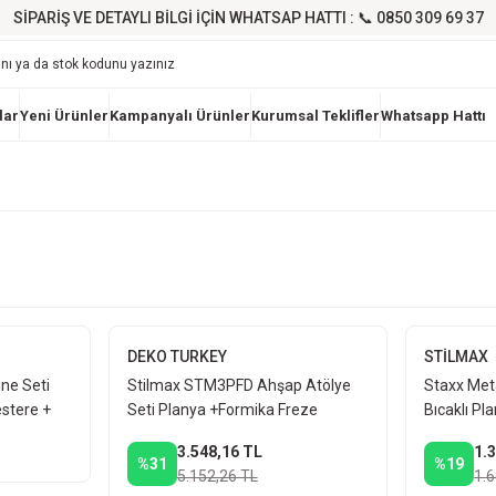
SİPARİŞ VE DETAYLI BİLGİ İÇİN WHATSAP HATTI : 📞 0850 309 69 37
lar
Yeni Ürünler
Kampanyalı Ürünler
Kurumsal Teklifler
Whatsapp Hattı
DEKO TURKEY
STİLMAX
ne Seti
Stilmax STM3PFD Ahşap Atölye
Staxx Met
estere +
Seti Planya +Formika Freze
Bıcaklı P
a
+Dekupaj
3.548,16 TL
1.
%31
%19
5.152,26 TL
1.