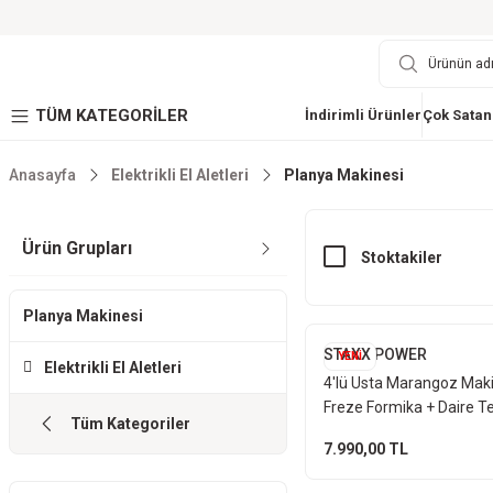
TÜM KATEGORİLER
İndirimli Ürünler
Çok Satan
Anasayfa
Elektrikli El Aletleri
Planya Makinesi
Ürün Grupları
Stoktakiler
Planya Makinesi
STAXX POWER
YENİ
Elektrikli El Aletleri
4'lü Usta Marangoz Maki
Freze Formika + Daire T
Tüm Kategoriler
Dekupaj Testere + Plany
7.990,00 TL
Makinesi