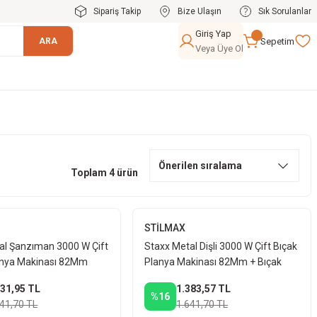
Sipariş Takip
Bize Ulaşın
Sık Sorulanlar
Giriş Yap
Sepetim
ARA
Veya Üye Ol
Toplam 4 ürün
STİLMAX
al Şanzıman 3000 W Çift
Staxx Metal Dişli 3000 W Çift Bıçak
lanya Makinası 82Mm
Planya Makinası 82Mm + Bıçak
331,95 TL
1.383,57 TL
%16
641,70 TL
1.641,70 TL