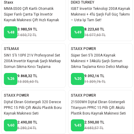
Staxx
DEKO TURKEY
ineleri
MMA-S500 Çift Kartlı Otomatik
IGBT İnvertör Teknoloji 200A Kaynak
Süper Fanlı Çanta Tipi İnvertör
Makinesi + 4’lü Şarjlı Full Güç Takımı
Kaynak Makinesi Çift Hızlı Kaynak
– Usta İşi Tam Set!
eri
3.980,59 TL
8.223,60 TL
%48
%49
7.650,72 TL
16.077,60 TL
STİLMAX
STAXX POWER
5IN1 5'li 10Pil 21V Profesyonel Set
Süper Seri 5'li 200A Kaynak
200A İnvertör Kaynak Şarjlı Matkap
Makinesi + 3Akülü Şarjlı Somun
Somun Sıkma Kırıcı Taşlama
Sıkma Taşlama Kırıcı Delici Matkap
Seti
9.868,32 TL
9.092,16 TL
%26
%20
i
13.305,60 TL
11.309,76 TL
STAXX POWER
STAXX POWER
eri
Dijital Ekran Göstergeli 320 Derece
21500WH Dijital Ekran Göstergeli
PPRC 15 Pilli Çift Akülü Plastik Boru
Titanyum PPRC 15 Pilli Çift Akülü
akinesi
Kaynak Makinesi Seti
Plastik Boru Kaynak Makinesi Seti
2.490,00 TL
2.590,00 TL
ncaları
%60
%45
6.280,24 TL
4.683,57 TL