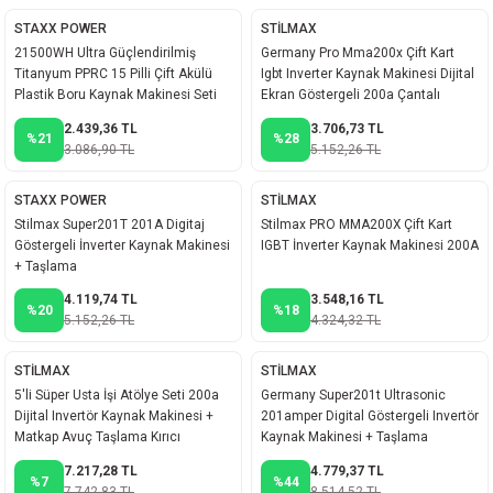
akineleri
STAXX POWER
STİLMAX
21500WH Ultra Güçlendirilmiş
Germany Pro Mma200x Çift Kart
Titanyum PPRC 15 Pilli Çift Akülü
Igbt Inverter Kaynak Makinesi Dijital
ancası
Plastik Boru Kaynak Makinesi Seti
Ekran Göstergeli 200a Çantalı
2.439,36 TL
3.706,73 TL
%21
%28
3.086,90 TL
5.152,26 TL
STAXX POWER
STİLMAX
Stilmax Super201T 201A Digitaj
Stilmax PRO MMA200X Çift Kart
eri
Göstergeli İnverter Kaynak Makinesi
IGBT İnverter Kaynak Makinesi 200A
+ Taşlama
 Üfleme Makinesi
4.119,74 TL
3.548,16 TL
%20
%18
5.152,26 TL
4.324,32 TL
leri
STİLMAX
STİLMAX
5'li Süper Usta İşi Atölye Seti 200a
Germany Super201t Ultrasonic
Dijital Invertör Kaynak Makinesi +
201amper Digital Göstergeli Invertör
Matkap Avuç Taşlama Kırıcı
Kaynak Makinesi + Taşlama
7.217,28 TL
4.779,37 TL
%7
%44
7.742,83 TL
8.514,52 TL