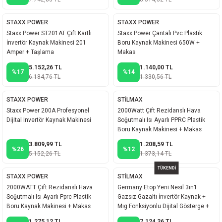
STAXX POWER
STAXX POWER
Staxx Power ST201AT Çift Kartlı
Staxx Power Çantalı Pvc Plastik
İnvertör Kaynak Makinesi 201
Boru Kaynak Makinesi 650W +
Amper + Taşlama
Makas
5.152,26 TL
1.140,00 TL
%17
%14
6.184,76 TL
1.330,56 TL
STAXX POWER
STİLMAX
Staxx Power 200A Profesyonel
2000Watt Çift Rezidanslı Hava
Dijital Invertör Kaynak Makinesi
Soğutmalı Isı Ayarlı PPRC Plastik
Boru Kaynak Makinesi + Makas
Metre
3.809,99 TL
1.208,59 TL
%26
%12
5.152,26 TL
1.373,14 TL
TÜKENDİ
STAXX POWER
STİLMAX
2000WATT Çift Rezidanslı Hava
Germany Etop Yeni Nesil 3ın1
Soğutmalı Isı Ayarlı Pprc Plastik
Gazsız Gazaltı İnvertör Kaynak +
Boru Kaynak Makinesi + Makas
Mıg Fonksiyonlu Dijital Gösterge +
Metre
Tel
1.275,12 TL
7.124,36 TL