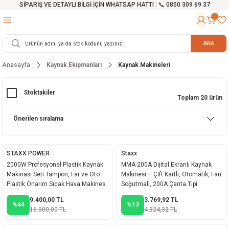
SİPARİŞ VE DETAYLI BİLGİ İÇİN WHATSAP HATTI : 📞 0850 309 69 37
Geri Dön
Geri Dön
Geri Dön
Geri Dön
Geri Dön
Geri Dön
Geri Dön
Geri Dön
Geri Dön
Geri Dön
Geri Dön
Geri Dön
r
alama Cihazları
manları
 Tezgahları
ineleri
Aletleri
ri
Hidrofor
h ve Arabalar
anyo Malzemeleri
ARA
Anasayfa
Kaynak Ekipmanları
Kaynak Makineleri
rü
ta Testereler
eri
lar
yici
tör
ineleri
mpası
arı
ma Kesme Makineleri
azları
ve Ekipmanlar
i
Yıkamalar
ı
 Pompası
gıç Pompa
Stoktakiler
Toplam 20 ürün
ı
ici
ıştırıcı Mikser
i
orları
ı
eri
e
rlar
Pompaları
STAXX POWER
Staxx
2000W Profesyonel Plastik Kaynak
MMA-200A Dijital Ekranlı Kaynak
ıkma Makinesi
e
ası
Makinası Seti Tampon, Far ve Oto
Makinesi – Çift Kartlı, Otomatik, Fan
Plastik Onarım Sıcak Hava Makines
Soğutmalı, 200A Çanta Tipi
Makinesi
akineleri
9.400,00 TL
3.769,92 TL
%44
%13
16.900,00 TL
4.324,32 TL
ruğu Testereler
letleri