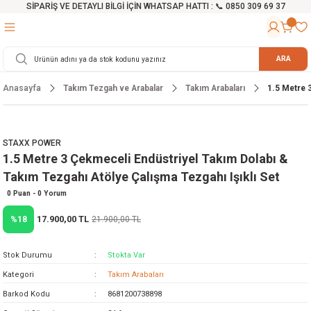
SİPARİŞ VE DETAYLI BİLGİ İÇİN WHATSAP HATTI : 📞 0850 309 69 37
Geri Dön
Geri Dön
Geri Dön
Geri Dön
Geri Dön
Geri Dön
Geri Dön
Geri Dön
Geri Dön
Geri Dön
Geri Dön
Geri Dön
r
alama Cihazları
manları
 Tezgahları
ineleri
Aletleri
ri
Hidrofor
h ve Arabalar
anyo Malzemeleri
ARA
Anasayfa
Takım Tezgah ve Arabalar
Takım Arabaları
1.5 Metre 3
rü
ta Testereler
eri
lar
yici
tör
ineleri
mpası
arı
ma Kesme Makineleri
azları
ve Ekipmanlar
i
Yıkamalar
ı
 Pompası
gıç Pompa
STAXX POWER
1.5 Metre 3 Çekmeceli Endüstriyel Takım Dolabı &
ı
ici
ıştırıcı Mikser
i
orları
Takım Tezgahı Atölye Çalışma Tezgahı Işıklı Set
ı
eri
e
rlar
Pompaları
0 Puan - 0 Yorum
17.900,00 TL
%18
21.900,00 TL
ıkma Makinesi
e
ası
Stok Durumu
Stokta Var
Makinesi
akineleri
Kategori
Takım Arabaları
Barkod Kodu
8681200738898
ruğu Testereler
letleri