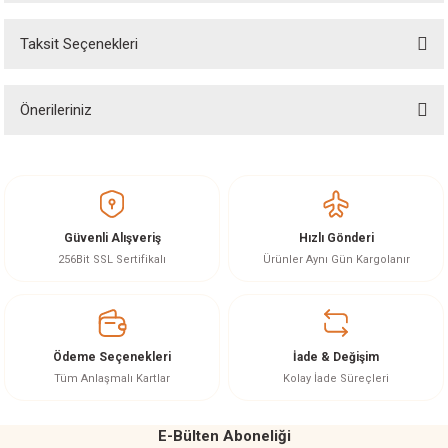
Taksit Seçenekleri
Yorum Yaz
Ürün hakkında henüz soru sorulmamış.
Önerileriniz
Soru Sor
Bu ürünün fiyat bilgisi, resim, ürün açıklamalarında ve diğer konularda
yetersiz gördüğünüz noktaları öneri formunu kullanarak tarafımıza
iletebilirsiniz.
Görüş ve önerileriniz için teşekkür ederiz.
Güvenli Alışveriş
Hızlı Gönderi
Ürün resmi kalitesiz, bozuk veya görüntülenemiyor.
256Bit SSL Sertifikalı
Ürünler Aynı Gün Kargolanır
Ürün açıklamasında eksik bilgiler bulunuyor.
Ürün bilgilerinde hatalar bulunuyor.
Ürün fiyatı diğer sitelerden daha pahalı.
Ödeme Seçenekleri
İade & Değişim
Bu ürüne benzer farklı alternatifler olmalı.
Tüm Anlaşmalı Kartlar
Kolay İade Süreçleri
E-Bülten Aboneliği