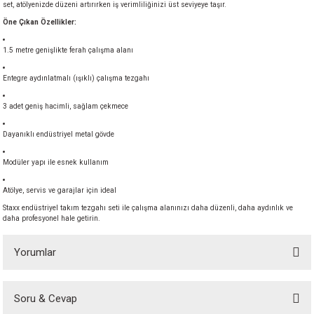
set, atölyenizde düzeni artırırken iş verimliliğinizi üst seviyeye taşır.
Öne Çıkan Özellikler:
1.5 metre genişlikte ferah çalışma alanı
Entegre aydınlatmalı (ışıklı) çalışma tezgahı
3 adet geniş hacimli, sağlam çekmece
Dayanıklı endüstriyel metal gövde
Modüler yapı ile esnek kullanım
Atölye, servis ve garajlar için ideal
Staxx endüstriyel takım tezgahı seti ile çalışma alanınızı daha düzenli, daha aydınlık ve
daha profesyonel hale getirin.
Yorumlar
Soru & Cevap
Bu ürüne ilk yorumu siz yapın!