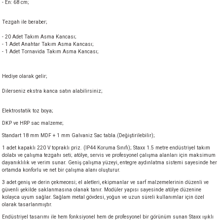
- En: 68 cm;
akineleri
Tezgah ile beraber;
ancası
- 20 Adet Takım Asma Kancası;
- 1 Adet Anahtar Takım Asma Kancası;
- 1 Adet Tornavida Takım Asma Kancası;
Hediye olarak gelir;
Dilerseniz ekstra kanca satın alabilirsiniz;
eri
Elektrostatik toz boya;
DKP ve HRP sac malzeme;
 Üfleme Makinesi
Standart 18 mm MDF + 1 mm Galvaniz Sac tabla.(Değiştirilebilir);
1 adet kapaklı 220 V topraklı priz. (IP44 Koruma Sınıfı); Staxx 1.5 metre endüstriyel takım
leri
dolabı ve çalışma tezgahı seti; atölye, servis ve profesyonel çalışma alanları için maksimum
dayanıklılık ve verim sunar. Geniş çalışma yüzeyi, entegre aydınlatma sistemi sayesinde her
ortamda konforlu ve net bir çalışma alanı oluşturur.
3 adet geniş ve derin çekmecesi; el aletleri, ekipmanlar ve sarf malzemelerinin düzenli ve
güvenli şekilde saklanmasına olanak tanır. Modüler yapısı sayesinde atölye düzenine
kolayca uyum sağlar. Sağlam metal gövdesi, yoğun ve uzun süreli kullanımlar için özel
olarak tasarlanmıştır.
Endüstriyel tasarımı ile hem fonksiyonel hem de profesyonel bir görünüm sunan Staxx ışıklı