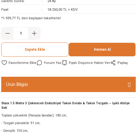
Garanti Süresi
24 Ay
ineleri
Fiyat
18.250,00 TL + KDV
*1.939,77 TL den başlayan taksitlerle!
eri
Sepete Ekle
Hemen Al
Yorum Yaz
Fiyatı Düşünce Haber Ver
Paylaş
i
Ürün Bilgisi
eri
Staxx 1.5 Metre 3 Çekmeceli Endüstriyel Takım Dolabı & Takım Tezgahı – Işıklı Atölye
Seti
akinesi
Toplam yükseklik (Panoyla beraber): 183 cm;
- Tezgah yükseklik: 91 cm;
ncaları
- Genişlik: 150 cm;