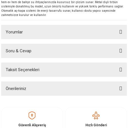
hem ev hem de bahçe su ihtiyaçlarınızda kusursuz bir çözüm sunar. Metal dişli tirbün
akineleri
sistemiyle donatılmış bu model, uzun ömürlü kullanım ve yüksek torklu performans sağlar.
Otomatik aç-kapa sistemi ile enerji tasarrufu sunar, kullanıcı dostu yapısı sayesinde
zahmetsizce kurulur ve kullanılır.
ancası
Yorumlar
Soru & Cevap
Bu ürüne ilk yorumu siz yapın!
eri
Taksit Seçenekleri
Yorum Yaz
Ürün hakkında henüz soru sorulmamış.
 Üfleme Makinesi
Önerileriniz
Soru Sor
leri
Bu ürünün fiyat bilgisi, resim, ürün açıklamalarında ve diğer konularda
yetersiz gördüğünüz noktaları öneri formunu kullanarak tarafımıza
iletebilirsiniz.
Görüş ve önerileriniz için teşekkür ederiz.
Güvenli Alışveriş
Hızlı Gönderi