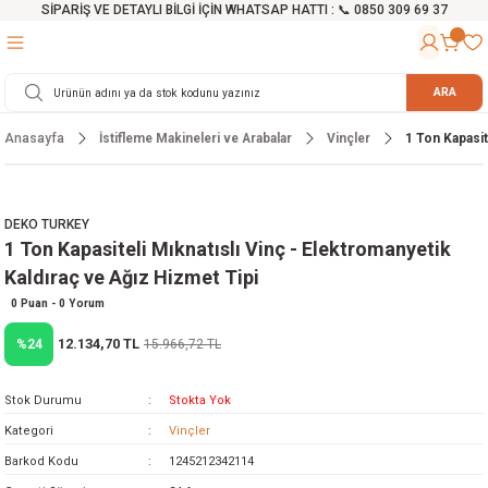
SİPARİŞ VE DETAYLI BİLGİ İÇİN WHATSAP HATTI : 📞 0850 309 69 37
Geri Dön
Geri Dön
Geri Dön
Geri Dön
Geri Dön
Geri Dön
Geri Dön
Geri Dön
Geri Dön
Geri Dön
Geri Dön
Geri Dön
r
alama Cihazları
manları
 Tezgahları
ineleri
Aletleri
ri
Hidrofor
h ve Arabalar
anyo Malzemeleri
ARA
Anasayfa
İstifleme Makineleri ve Arabalar
Vinçler
1 Ton Kapasit
rü
ta Testereler
eri
lar
yici
tör
ineleri
mpası
arı
ma Kesme Makineleri
azları
ve Ekipmanlar
i
Yıkamalar
ı
 Pompası
gıç Pompa
DEKO TURKEY
1 Ton Kapasiteli Mıknatıslı Vinç - Elektromanyetik
ı
ici
ıştırıcı Mikser
i
orları
Kaldıraç ve Ağız Hizmet Tipi
ı
eri
e
rlar
Pompaları
0 Puan - 0 Yorum
12.134,70 TL
%24
15.966,72 TL
ıkma Makinesi
e
ası
Stok Durumu
Stokta Yok
Makinesi
akineleri
Kategori
Vinçler
Barkod Kodu
1245212342114
ruğu Testereler
letleri