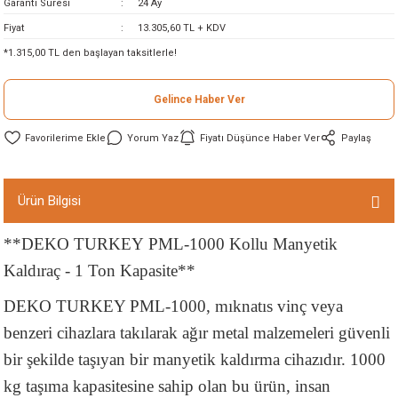
Garanti Süresi
24 Ay
ineleri
Fiyat
13.305,60 TL + KDV
*1.315,00 TL den başlayan taksitlerle!
eri
Gelince Haber Ver
Yorum Yaz
Fiyatı Düşünce Haber Ver
Paylaş
Ürün Bilgisi
i
**DEKO TURKEY PML-1000 Kollu Manyetik
Kaldıraç - 1 Ton Kapasite**
eri
DEKO TURKEY PML-1000, mıknatıs vinç veya
akinesi
benzeri cihazlara takılarak ağır metal malzemeleri güvenli
bir şekilde taşıyan bir manyetik kaldırma cihazıdır. 1000
ncaları
kg taşıma kapasitesine sahip olan bu ürün, insan