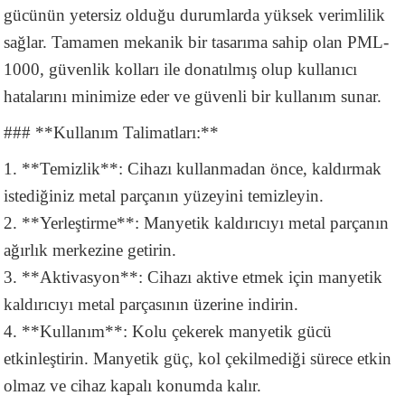
gücünün yetersiz olduğu durumlarda yüksek verimlilik
akineleri
sağlar. Tamamen mekanik bir tasarıma sahip olan PML-
ancası
1000, güvenlik kolları ile donatılmış olup kullanıcı
hatalarını minimize eder ve güvenli bir kullanım sunar.
### **Kullanım Talimatları:**
1. **Temizlik**: Cihazı kullanmadan önce, kaldırmak
istediğiniz metal parçanın yüzeyini temizleyin.
eri
2. **Yerleştirme**: Manyetik kaldırıcıyı metal parçanın
 Üfleme Makinesi
ağırlık merkezine getirin.
3. **Aktivasyon**: Cihazı aktive etmek için manyetik
leri
kaldırıcıyı metal parçasının üzerine indirin.
4. **Kullanım**: Kolu çekerek manyetik gücü
etkinleştirin. Manyetik güç, kol çekilmediği sürece etkin
olmaz ve cihaz kapalı konumda kalır.