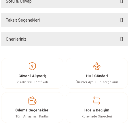
Soru & Cevap
Bu ürüne ilk yorumu siz yapın!
Taksit Seçenekleri
Yorum Yaz
Ürün hakkında henüz soru sorulmamış.
Önerileriniz
Soru Sor
Bu ürünün fiyat bilgisi, resim, ürün açıklamalarında ve diğer konularda
yetersiz gördüğünüz noktaları öneri formunu kullanarak tarafımıza
iletebilirsiniz.
Görüş ve önerileriniz için teşekkür ederiz.
Güvenli Alışveriş
Hızlı Gönderi
Ürün resmi kalitesiz, bozuk veya görüntülenemiyor.
256Bit SSL Sertifikalı
Ürünler Aynı Gün Kargolanır
Ürün açıklamasında eksik bilgiler bulunuyor.
Ürün bilgilerinde hatalar bulunuyor.
Ürün fiyatı diğer sitelerden daha pahalı.
Ödeme Seçenekleri
İade & Değişim
Bu ürüne benzer farklı alternatifler olmalı.
Tüm Anlaşmalı Kartlar
Kolay İade Süreçleri