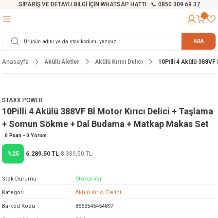
SİPARİŞ VE DETAYLI BİLGİ İÇİN WHATSAP HATTI : 📞 0850 309 69 37
Geri Dön
Geri Dön
Geri Dön
Geri Dön
Geri Dön
Geri Dön
Geri Dön
Geri Dön
Geri Dön
Geri Dön
Geri Dön
Geri Dön
r
alama Cihazları
manları
 Tezgahları
ineleri
Aletleri
ri
Hidrofor
h ve Arabalar
anyo Malzemeleri
ARA
Anasayfa
Akülü Aletler
Akülü Kırıcı Delici
10Pilli 4 Akülü 388VF
rü
ta Testereler
eri
lar
yici
tör
ineleri
mpası
arı
ma Kesme Makineleri
azları
ve Ekipmanlar
i
Yıkamalar
ı
 Pompası
gıç Pompa
STAXX POWER
10Pilli 4 Akülü 388VF Bl Motor Kırıcı Delici + Taşlama
ı
ici
ıştırıcı Mikser
i
orları
+ Somun Sökme + Dal Budama + Matkap Makas Set
ı
eri
e
rlar
Pompaları
0 Puan - 0 Yorum
6.289,50 TL
%25
8.389,50 TL
ıkma Makinesi
e
ası
Stok Durumu
Stokta Var
Makinesi
akineleri
Kategori
Akülü Kırıcı Delici
Barkod Kodu
8553545454897
ruğu Testereler
letleri