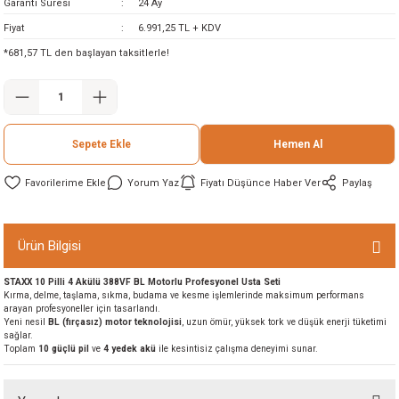
Garanti Süresi
24 Ay
ineleri
Fiyat
6.991,25 TL + KDV
*681,57 TL den başlayan taksitlerle!
eri
Sepete Ekle
Hemen Al
Yorum Yaz
Fiyatı Düşünce Haber Ver
Paylaş
i
Ürün Bilgisi
STAXX 10 Pilli 4 Akülü 388VF BL Motorlu Profesyonel Usta Seti
eri
Kırma, delme, taşlama, sıkma, budama ve kesme işlemlerinde maksimum performans
arayan profesyoneller için tasarlandı.
Yeni nesil
BL (fırçasız) motor teknolojisi
, uzun ömür, yüksek tork ve düşük enerji tüketimi
akinesi
sağlar.
Toplam
10 güçlü pil
ve
4 yedek akü
ile kesintisiz çalışma deneyimi sunar.
ncaları