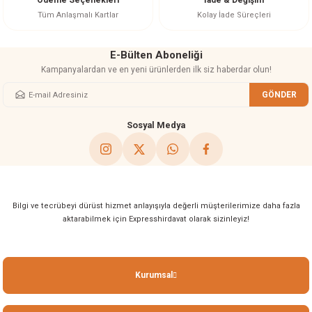
Ödeme Seçenekleri
İade & Değişim
Bu ürüne benzer farklı alternatifler olmalı.
Tüm Anlaşmalı Kartlar
Kolay İade Süreçleri
E-Bülten Aboneliği
Kampanyalardan ve en yeni ürünlerden ilk siz haberdar olun!
GÖNDER
Gönder
Sosyal Medya
Bilgi ve tecrübeyi dürüst hizmet anlayışıyla değerli müşterilerimize daha fazla
aktarabilmek için Expresshirdavat olarak sizinleyiz!
Kurumsal