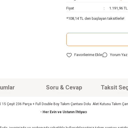
Fiyat
1.191,96 T
*108,14 TL den başlayan taksitlerle!
Yorum Yaz
umlar
Soru & Cevap
Taksit Seç
 15 Çeşit 236 Parça + Full Double Boy Takım Çantası Dolu Alet Kutusu Takım Çant
- Her Evin ve Ustanın İhtiyacı
Evde, işyerinizde ve arabanızda rahatlıkla kullanabileceğiniz takım çantası setidir