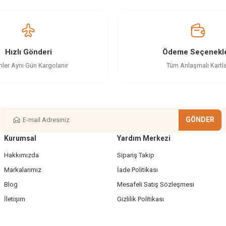
Yorum Yaz
Soru Sor
Hızlı Gönderi
Ödeme Seçenekle
nler Aynı Gün Kargolanır
Tüm Anlaşmalı Kartl
GÖNDER
Kurumsal
Yardım Merkezi
Gönder
Hakkımızda
Sipariş Takip
Markalarımız
İade Politikası
Blog
Mesafeli Satış Sözleşmesi
İletişim
Gizlilik Politikası