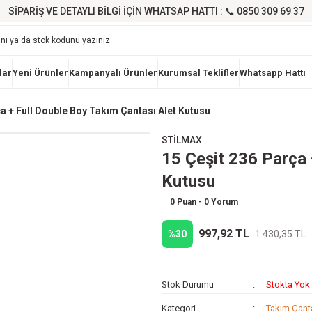
SİPARİŞ VE DETAYLI BİLGİ İÇİN WHATSAP HATTI : 📞 0850 309 69 37
lar
Yeni Ürünler
Kampanyalı Ürünler
Kurumsal Teklifler
Whatsapp Hattı
ça + Full Double Boy Takım Çantası Alet Kutusu
STİLMAX
15 Çeşit 236 Parça 
Kutusu
0 Puan - 0 Yorum
997,92 TL
%30
1.430,35 TL
Stok Durumu
Stokta Yok
Kategori
Takım Çanta