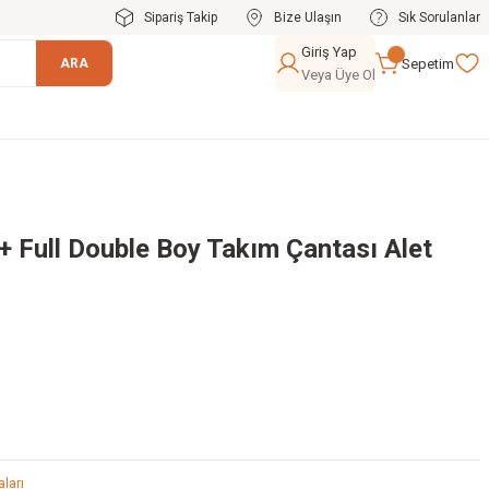
Sipariş Takip
Bize Ulaşın
Sık Sorulanlar
Giriş Yap
Sepetim
ARA
Veya Üye Ol
+ Full Double Boy Takım Çantası Alet
ları