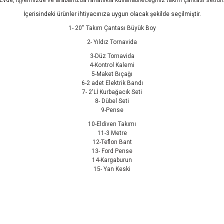
İçerisindeki ürünler ihtiyacınıza uygun olacak şekilde seçilmiştir.
1- 20'' Takım Çantası Büyük Boy
2-
Yıldız Tornavida
3-Düz Tornavida
4-Kontrol Kalemi
5-Maket Bıçağı
6-2 adet Elektrik Bandı
7- 2'Lİ Kurbağacık Seti
8- Dübel Seti
9-Pense
10-Eldiven Takımı
11-3 Metre
12-Teflon Bant
13- Ford Pense
14-Kargaburun
15- Yan Keski
z gördüğünüz noktaları öneri formunu kullanarak tarafımıza iletebilirsiniz.
Ürün hakkında henüz soru sorulmamış.
Bu ürüne ilk yorumu siz yapın!