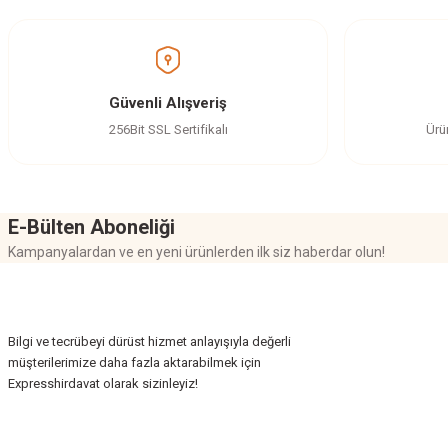
Ürün resmi kalitesiz, bozuk veya görüntülenemiyor.
Ürün açıklamasında eksik bilgiler bulunuyor.
Ürün bilgilerinde hatalar bulunuyor.
Güvenli Alışveriş
Ürün fiyatı diğer sitelerden daha pahalı.
256Bit SSL Sertifikalı
Ürü
Bu ürüne benzer farklı alternatifler olmalı.
E-Bülten Aboneliği
Kampanyalardan ve en yeni ürünlerden ilk siz haberdar olun!
Bilgi ve tecrübeyi dürüst hizmet anlayışıyla değerli
müşterilerimize daha fazla aktarabilmek için
Expresshirdavat olarak sizinleyiz!