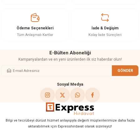
Ürün açıklamasında eksik bilgiler bulunuyor.
Ürün bilgilerinde hatalar bulunuyor.
Ürün fiyatı diğer sitelerden daha pahalı.
Ödeme Seçenekleri
İade & Değişim
Bu ürüne benzer farklı alternatifler olmalı.
Tüm Anlaşmalı Kartlar
Kolay İade Süreçleri
E-Bülten Aboneliği
Kampanyalardan ve en yeni ürünlerden ilk siz haberdar olun!
GÖNDER
Gönder
Sosyal Medya
Bilgi ve tecrübeyi dürüst hizmet anlayışıyla değerli müşterilerimize daha fazla
aktarabilmek için Expresshirdavat olarak sizinleyiz!