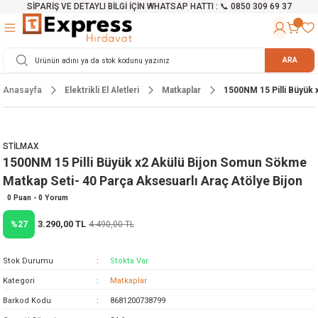
SİPARİŞ VE DETAYLI BİLGİ İÇİN WHATSAP HATTI : 📞 0850 309 69 37
Geri Dön
Geri Dön
Geri Dön
Geri Dön
Geri Dön
Geri Dön
Geri Dön
Geri Dön
Geri Dön
Geri Dön
Geri Dön
Geri Dön
r
alama Cihazları
manları
 Tezgahları
ineleri
Aletleri
ri
Hidrofor
h ve Arabalar
anyo Malzemeleri
ARA
Anasayfa
Elektrikli El Aletleri
Matkaplar
1500NM 15 Pilli Büyük 
rü
ta Testereler
eri
lar
yici
tör
ineleri
mpası
arı
ma Kesme Makineleri
azları
ve Ekipmanlar
i
Yıkamalar
ı
 Pompası
gıç Pompa
STİLMAX
1500NM 15 Pilli Büyük x2 Akülü Bijon Somun Sökme
ı
ici
ıştırıcı Mikser
i
orları
Matkap Seti- 40 Parça Aksesuarlı Araç Atölye Bijon
ı
eri
e
rlar
Pompaları
0 Puan - 0 Yorum
3.290,00 TL
%27
4.490,00 TL
ıkma Makinesi
e
ası
Stok Durumu
Stokta Var
Makinesi
akineleri
Kategori
Matkaplar
Barkod Kodu
8681200738799
ruğu Testereler
letleri