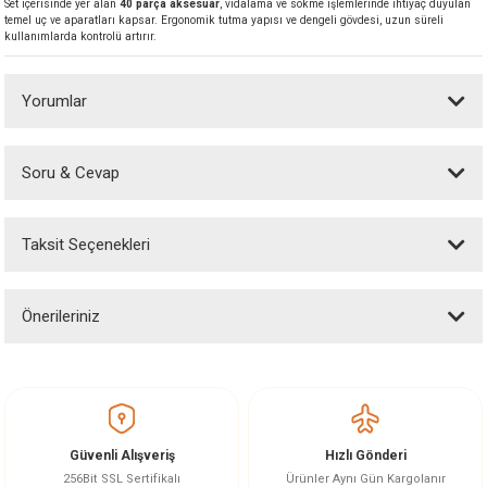
Set içerisinde yer alan
40 parça aksesuar
, vidalama ve sökme işlemlerinde ihtiyaç duyulan
akineleri
temel uç ve aparatları kapsar. Ergonomik tutma yapısı ve dengeli gövdesi, uzun süreli
kullanımlarda kontrolü artırır.
ancası
Yorumlar
Soru & Cevap
Bu ürüne ilk yorumu siz yapın!
eri
Taksit Seçenekleri
Yorum Yaz
Ürün hakkında henüz soru sorulmamış.
 Üfleme Makinesi
Önerileriniz
Soru Sor
leri
Bu ürünün fiyat bilgisi, resim, ürün açıklamalarında ve diğer konularda
yetersiz gördüğünüz noktaları öneri formunu kullanarak tarafımıza
iletebilirsiniz.
Görüş ve önerileriniz için teşekkür ederiz.
Güvenli Alışveriş
Hızlı Gönderi
Ürün resmi kalitesiz, bozuk veya görüntülenemiyor.
256Bit SSL Sertifikalı
Ürünler Aynı Gün Kargolanır