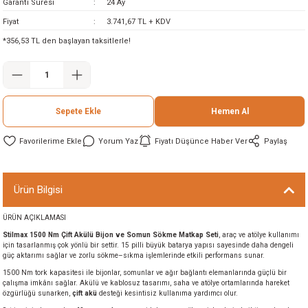
Garanti Süresi
24 Ay
ineleri
Fiyat
3.741,67 TL + KDV
*356,53 TL den başlayan taksitlerle!
eri
Sepete Ekle
Hemen Al
Yorum Yaz
Fiyatı Düşünce Haber Ver
Paylaş
i
Ürün Bilgisi
ÜRÜN AÇIKLAMASI
eri
Stilmax 1500 Nm Çift Akülü Bijon ve Somun Sökme Matkap Seti
, araç ve atölye kullanımı
için tasarlanmış çok yönlü bir settir. 15 pilli büyük batarya yapısı sayesinde daha dengeli
akinesi
güç aktarımı sağlar ve zorlu sökme–sıkma işlemlerinde etkili performans sunar.
1500 Nm tork kapasitesi ile bijonlar, somunlar ve ağır bağlantı elemanlarında güçlü bir
çalışma imkânı sağlar. Akülü ve kablosuz tasarımı, saha ve atölye ortamlarında hareket
ncaları
özgürlüğü sunarken,
çift akü
desteği kesintisiz kullanıma yardımcı olur.