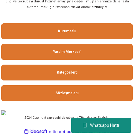
Bilgi ve tecrübeyi dürüst hizmet anlayışıyla değerli müşterilerimize daha fazla
aktarabilmek için Expresshirdavat olarak sizinleyiz!
Kurumsal
Yardım Merkezi
Kategoriler
Sözleşmeler
2024 Copyright expresshirdavat.com - Tüm Hakları Saklıdır.
Whatsapp Hattı
ideasoft
ile
e-