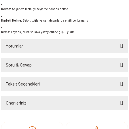
akineleri
Delme:
Ahşap ve metal yüzeylerde hassas delme
ancası
Darbeli Delme:
Beton, tuğla ve sert duvarlarda etkili performans
Kırma:
Fayans, beton ve sıva yüzeylerinde güçlü yıkım
Yorumlar
eri
Soru & Cevap
Bu ürüne ilk yorumu siz yapın!
 Üfleme Makinesi
Taksit Seçenekleri
Yorum Yaz
Ürün hakkında henüz soru sorulmamış.
leri
Önerileriniz
Soru Sor
Bu ürünün fiyat bilgisi, resim, ürün açıklamalarında ve diğer konularda
yetersiz gördüğünüz noktaları öneri formunu kullanarak tarafımıza
iletebilirsiniz.