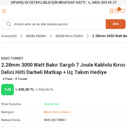
SİPARİŞ VE DETAYLI BİLGİ İÇİN WHATSAP HATTI : 📞 0850 309 69 37
Geri Dön
Geri Dön
Geri Dön
Geri Dön
Geri Dön
Geri Dön
Geri Dön
Geri Dön
Geri Dön
Geri Dön
Geri Dön
Geri Dön
r
alama Cihazları
manları
 Tezgahları
ineleri
Aletleri
ri
Hidrofor
h ve Arabalar
anyo Malzemeleri
ARA
Anasayfa
Akülü Aletler
Akülü Kırıcı Delici
2.28mm 3000 Watt Bakır
rü
ta Testereler
eri
lar
yici
tör
ineleri
mpası
arı
ma Kesme Makineleri
azları
ve Ekipmanlar
i
Yıkamalar
ı
 Pompası
gıç Pompa
DEKO TURKEY
2.28mm 3000 Watt Bakır Sargılı 7 Joule Kablolu Kırıcı
ı
ici
ıştırıcı Mikser
i
orları
Delici Hilti Darbeli Matkap + Uç Takım Hediye
ı
eri
e
rlar
Pompaları
0 Puan - 0 Yorum
1.490,00 TL
%25
1.990,00 TL
ıkma Makinesi
e
ası
Stok Durumu
Stokta Var
Makinesi
akineleri
Kategori
Akülü Kırıcı Delici
Barkod Kodu
8681200738867
ruğu Testereler
letleri