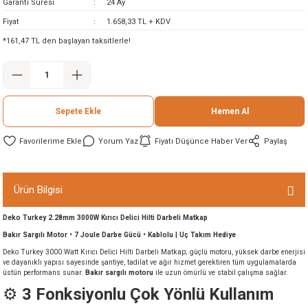
Garanti Süresi
24 Ay
ineleri
Fiyat
1.658,33 TL + KDV
*161,47 TL den başlayan taksitlerle!
eri
Sepete Ekle
Hemen Al
Yorum Yaz
Fiyatı Düşünce Haber Ver
Paylaş
i
Ürün Bilgisi
Deko Turkey 2.28mm 3000W Kırıcı Delici Hilti Darbeli Matkap
eri
Bakır Sargılı Motor • 7 Joule Darbe Gücü • Kablolu | Uç Takım Hediye
Deko Turkey 3000 Watt Kırıcı Delici Hilti Darbeli Matkap; güçlü motoru, yüksek darbe enerjisi
akinesi
ve dayanıklı yapısı sayesinde şantiye, tadilat ve ağır hizmet gerektiren tüm uygulamalarda
üstün performans sunar.
Bakır sargılı motoru
ile uzun ömürlü ve stabil çalışma sağlar.
ncaları
⚙️
3 Fonksiyonlu Çok Yönlü Kullanım