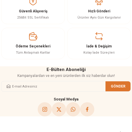
Görüş ve önerileriniz için teşekkür ederiz.
Güvenli Alışveriş
Hızlı Gönderi
Ürün resmi kalitesiz, bozuk veya görüntülenemiyor.
256Bit SSL Sertifikalı
Ürünler Aynı Gün Kargolanır
Ürün açıklamasında eksik bilgiler bulunuyor.
Ürün bilgilerinde hatalar bulunuyor.
Ürün fiyatı diğer sitelerden daha pahalı.
Ödeme Seçenekleri
İade & Değişim
Bu ürüne benzer farklı alternatifler olmalı.
Tüm Anlaşmalı Kartlar
Kolay İade Süreçleri
E-Bülten Aboneliği
Kampanyalardan ve en yeni ürünlerden ilk siz haberdar olun!
GÖNDER
Gönder
Sosyal Medya