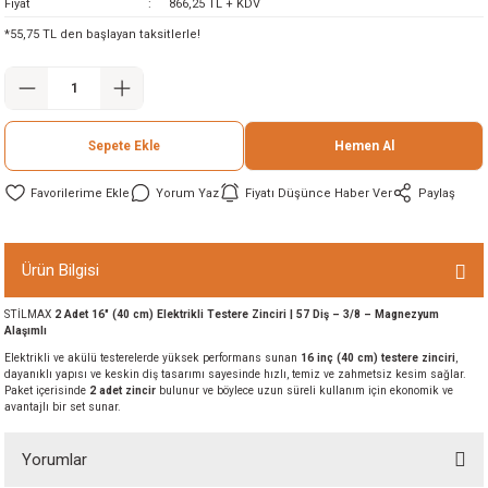
Fiyat
866,25 TL + KDV
ineleri
*55,75 TL den başlayan taksitlerle!
eri
Sepete Ekle
Hemen Al
Yorum Yaz
Fiyatı Düşünce Haber Ver
Paylaş
Ürün Bilgisi
i
STİLMAX
2 Adet 16" (40 cm) Elektrikli Testere Zinciri | 57 Diş – 3/8 – Magnezyum
Alaşımlı
eri
Elektrikli ve akülü testerelerde yüksek performans sunan
16 inç (40 cm) testere zinciri
,
dayanıklı yapısı ve keskin diş tasarımı sayesinde hızlı, temiz ve zahmetsiz kesim sağlar.
Paket içerisinde
2 adet zincir
bulunur ve böylece uzun süreli kullanım için ekonomik ve
akinesi
avantajlı bir set sunar.
ncaları
Yorumlar