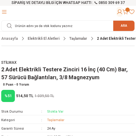
SİPARİŞ VE DETAYLI BİLGİ İÇİN WHATSAP HATTI : 📞 0850 309 69 37
Geri Dön
Geri Dön
Geri Dön
Geri Dön
Geri Dön
Geri Dön
Geri Dön
Geri Dön
Geri Dön
Geri Dön
Geri Dön
Geri Dön
r
alama Cihazları
manları
 Tezgahları
ineleri
Aletleri
ri
Hidrofor
h ve Arabalar
anyo Malzemeleri
ARA
Anasayfa
Elektrikli El Aletleri
Taşlamalar
2 Adet Elektrikli Teste
rü
ta Testereler
eri
lar
yici
tör
ineleri
mpası
arı
ma Kesme Makineleri
azları
ve Ekipmanlar
i
Yıkamalar
ı
 Pompası
gıç Pompa
STİLMAX
2 Adet Elektrikli Testere Zinciri 16 İnç (40 Cm) Bar,
ı
ici
ıştırıcı Mikser
i
orları
57 Sürücü Bağlantıları, 3/8 Magnezyum
ı
eri
e
rlar
Pompaları
0 Puan - 0 Yorum
514,50 TL
%51
1.039,50 TL
ıkma Makinesi
e
ası
Stok Durumu
Stokta Var
Makinesi
akineleri
Kategori
Taşlamalar
Garanti Süresi
24 Ay
ruğu Testereler
letleri