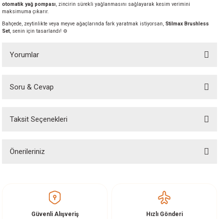
otomatik yağ pompası
, zincirin sürekli yağlanmasını sağlayarak kesim verimini
akineleri
maksimuma çıkarır.
Bahçede, zeytinlikte veya meyve ağaçlarında fark yaratmak istiyorsan,
Stilmax Brushless
Set
, senin için tasarlandı! ⚙️
ancası
Yorumlar
Soru & Cevap
Bu ürüne ilk yorumu siz yapın!
eri
Taksit Seçenekleri
Yorum Yaz
Ürün hakkında henüz soru sorulmamış.
 Üfleme Makinesi
Önerileriniz
Soru Sor
leri
Bu ürünün fiyat bilgisi, resim, ürün açıklamalarında ve diğer konularda
yetersiz gördüğünüz noktaları öneri formunu kullanarak tarafımıza
iletebilirsiniz.
Görüş ve önerileriniz için teşekkür ederiz.
Güvenli Alışveriş
Hızlı Gönderi