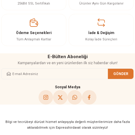
Ürün resmi kalitesiz, bozuk veya görüntülenemiyor.
256Bit SSL Sertifikalı
Ürünler Aynı Gün Kargolanır
Ürün açıklamasında eksik bilgiler bulunuyor.
Ürün bilgilerinde hatalar bulunuyor.
Ürün fiyatı diğer sitelerden daha pahalı.
Ödeme Seçenekleri
İade & Değişim
Bu ürüne benzer farklı alternatifler olmalı.
Tüm Anlaşmalı Kartlar
Kolay İade Süreçleri
E-Bülten Aboneliği
Kampanyalardan ve en yeni ürünlerden ilk siz haberdar olun!
GÖNDER
Gönder
Sosyal Medya
Bilgi ve tecrübeyi dürüst hizmet anlayışıyla değerli müşterilerimize daha fazla
aktarabilmek için Expresshirdavat olarak sizinleyiz!