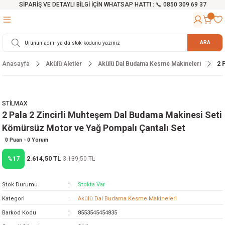
SİPARİŞ VE DETAYLI BİLGİ İÇİN WHATSAP HATTI : 📞 0850 309 69 37
Geri Dön
Geri Dön
Geri Dön
Geri Dön
Geri Dön
Geri Dön
Geri Dön
Geri Dön
Geri Dön
Geri Dön
Geri Dön
Geri Dön
r
alama Cihazları
manları
 Tezgahları
ineleri
Aletleri
ri
Hidrofor
h ve Arabalar
anyo Malzemeleri
ARA
Anasayfa
Akülü Aletler
Akülü Dal Budama Kesme Makineleri
2 
rü
ta Testereler
eri
lar
yici
tör
ineleri
mpası
arı
ma Kesme Makineleri
azları
ve Ekipmanlar
i
Yıkamalar
ı
 Pompası
gıç Pompa
STİLMAX
2 Pala 2 Zincirli Muhteşem Dal Budama Makinesi Seti
ı
ici
ıştırıcı Mikser
i
orları
Kömürsüz Motor ve Yağ Pompalı Çantalı Set
ı
eri
e
rlar
Pompaları
0 Puan - 0 Yorum
2.614,50 TL
%17
3.139,50 TL
ıkma Makinesi
e
ası
Stok Durumu
Stokta Var
Makinesi
akineleri
Kategori
Akülü Dal Budama Kesme Makineleri
Barkod Kodu
8553545454835
ruğu Testereler
letleri