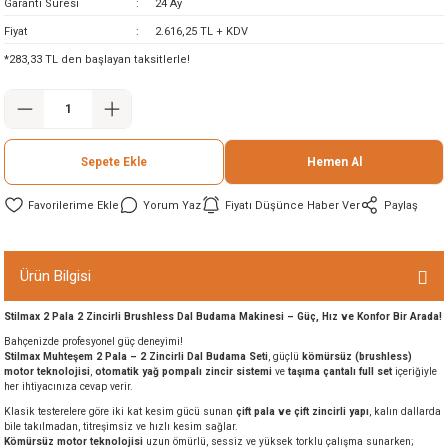
Garanti Süresi
24 Ay
ineleri
Fiyat
2.616,25 TL + KDV
*283,33 TL den başlayan taksitlerle!
eri
Sepete Ekle
Hemen Al
Yorum Yaz
Fiyatı Düşünce Haber Ver
Paylaş
i
Ürün Bilgisi
Stilmax 2 Pala 2 Zincirli Brushless Dal Budama Makinesi – Güç, Hız ve Konfor Bir Arada!
eri
Bahçenizde profesyonel güç deneyimi!
Stilmax Muhteşem 2 Pala – 2 Zincirli Dal Budama Seti
, güçlü
kömürsüz (brushless)
akinesi
motor teknolojisi
,
otomatik yağ pompalı zincir sistemi
ve
taşıma çantalı full set
içeriğiyle
her ihtiyacınıza cevap verir.
Klasik testerelere göre iki kat kesim gücü sunan
çift pala ve çift zincirli yapı
, kalın dallarda
ncaları
bile takılmadan, titreşimsiz ve hızlı kesim sağlar.
Kömürsüz motor teknolojisi
uzun ömürlü, sessiz ve yüksek torklu çalışma sunarken;