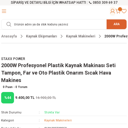
SİPARİŞ VE DETAYLI BİLGİ İÇİN WHATSAP HATTI : 📞 0850 309 69 37
Geri Dön
Geri Dön
Geri Dön
Geri Dön
Geri Dön
Geri Dön
Geri Dön
Geri Dön
Geri Dön
Geri Dön
Geri Dön
Geri Dön
r
alama Cihazları
manları
 Tezgahları
ineleri
Aletleri
ri
Hidrofor
h ve Arabalar
anyo Malzemeleri
ARA
Anasayfa
Kaynak Ekipmanları
Kaynak Makineleri
2000W Profesy
rü
ta Testereler
eri
lar
yici
tör
ineleri
mpası
arı
ma Kesme Makineleri
azları
ve Ekipmanlar
i
Yıkamalar
ı
 Pompası
gıç Pompa
STAXX POWER
2000W Profesyonel Plastik Kaynak Makinası Seti
ı
ici
ıştırıcı Mikser
i
orları
Tampon, Far ve Oto Plastik Onarım Sıcak Hava
Makines
ı
eri
e
rlar
Pompaları
0 Puan - 0 Yorum
ıkma Makinesi
e
ası
9.400,00 TL
%44
16.900,00 TL
Makinesi
akineleri
Stok Durumu
Stokta Var
Kategori
Kaynak Makineleri
ruğu Testereler
letleri