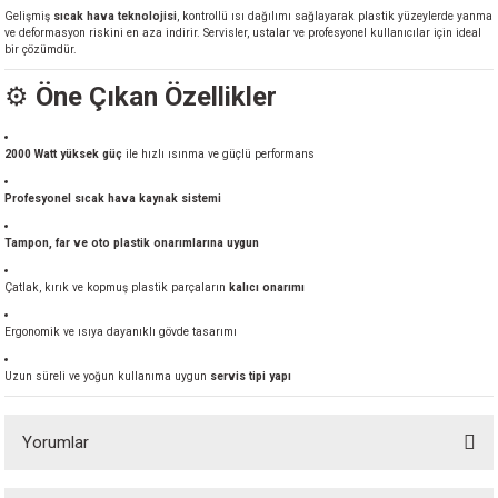
Gelişmiş
sıcak hava teknolojisi
, kontrollü ısı dağılımı sağlayarak plastik yüzeylerde yanma
akineleri
ve deformasyon riskini en aza indirir. Servisler, ustalar ve profesyonel kullanıcılar için ideal
bir çözümdür.
ancası
⚙️
Öne Çıkan Özellikler
2000 Watt yüksek güç
ile hızlı ısınma ve güçlü performans
Profesyonel sıcak hava kaynak sistemi
eri
Tampon, far ve oto plastik onarımlarına uygun
Çatlak, kırık ve kopmuş plastik parçaların
kalıcı onarımı
 Üfleme Makinesi
Ergonomik ve ısıya dayanıklı gövde tasarımı
leri
Uzun süreli ve yoğun kullanıma uygun
servis tipi yapı
Yorumlar