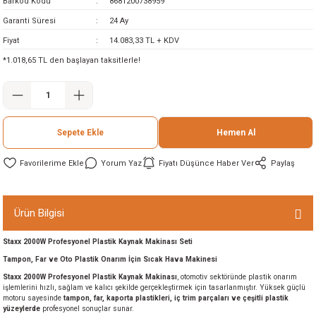
Barkod Kodu
8681200738959
ineleri
Garanti Süresi
24 Ay
Fiyat
14.083,33 TL + KDV
eri
*1.018,65 TL den başlayan taksitlerle!
Sepete Ekle
Hemen Al
Yorum Yaz
Fiyatı Düşünce Haber Ver
Paylaş
i
Ürün Bilgisi
eri
Staxx 2000W Profesyonel Plastik Kaynak Makinası Seti
akinesi
Tampon, Far ve Oto Plastik Onarım İçin Sıcak Hava Makinesi
Staxx 2000W Profesyonel Plastik Kaynak Makinası
, otomotiv sektöründe plastik onarım
işlemlerini hızlı, sağlam ve kalıcı şekilde gerçekleştirmek için tasarlanmıştır. Yüksek güçlü
ncaları
motoru sayesinde
tampon, far, kaporta plastikleri, iç trim parçaları ve çeşitli plastik
yüzeylerde
profesyonel sonuçlar sunar.