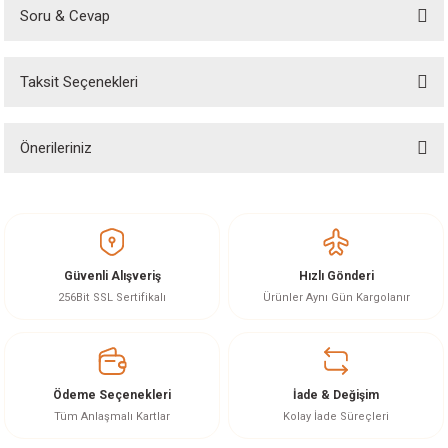
Soru & Cevap
Bu ürüne ilk yorumu siz yapın!
Taksit Seçenekleri
Yorum Yaz
Ürün hakkında henüz soru sorulmamış.
Önerileriniz
Soru Sor
Bu ürünün fiyat bilgisi, resim, ürün açıklamalarında ve diğer konularda
yetersiz gördüğünüz noktaları öneri formunu kullanarak tarafımıza
iletebilirsiniz.
Görüş ve önerileriniz için teşekkür ederiz.
Güvenli Alışveriş
Hızlı Gönderi
Ürün resmi kalitesiz, bozuk veya görüntülenemiyor.
256Bit SSL Sertifikalı
Ürünler Aynı Gün Kargolanır
Ürün açıklamasında eksik bilgiler bulunuyor.
Ürün bilgilerinde hatalar bulunuyor.
Ürün fiyatı diğer sitelerden daha pahalı.
Ödeme Seçenekleri
İade & Değişim
Bu ürüne benzer farklı alternatifler olmalı.
Tüm Anlaşmalı Kartlar
Kolay İade Süreçleri