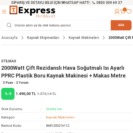
SİPARİŞ VE DETAYLI BİLGİ İÇİN WHATSAP HATTI : 📞 0850 309 69 37
Geri Dön
Geri Dön
Geri Dön
Geri Dön
Geri Dön
Geri Dön
Geri Dön
Geri Dön
Geri Dön
Geri Dön
Geri Dön
Geri Dön
r
alama Cihazları
manları
 Tezgahları
ineleri
Aletleri
ri
Hidrofor
h ve Arabalar
anyo Malzemeleri
ARA
Anasayfa
Kaynak Ekipmanları
Kaynak Makineleri
2000Watt Çift 
rü
ta Testereler
eri
lar
yici
tör
ineleri
mpası
arı
ma Kesme Makineleri
azları
ve Ekipmanlar
i
Yıkamalar
ı
 Pompası
gıç Pompa
STİLMAX
2000Watt Çift Rezidanslı Hava Soğutmalı Isı Ayarlı
ı
ici
ıştırıcı Mikser
i
orları
PPRC Plastik Boru Kaynak Makinesi + Makas Metre
ı
eri
e
rlar
Pompaları
3 Puan - 2 Yorum
1.490,00 TL
%-9
1.373,14 TL
ıkma Makinesi
e
ası
Stok Durumu
Stokta Var
Makinesi
akineleri
Kategori
Kaynak Makineleri
Barkod Kodu
8681200216112
ruğu Testereler
letleri