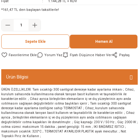
Fiyat
1.144,28 TL + KDV
ineleri
*161,47 TL den başlayan taksitlerle!
eri
Sepete Ekle
Hemen Al
Yorum Yaz
Fiyatı Düşünce Haber Ver
Paylaş
Ürün Bilgisi
i
ÜRÜN ÖZELLİKLERİ: Tam sıcaklığı 300 santigrat dereceye kadar ayarlama imkanı ; Cihaz,
kurulum sahasında kullanılmasına olanak tanıyan basit kullanım ve taşınabilirlik ile
eri
karakterize edilir. ; Cihaz ayrıca birleştirilen elemanların iç ve dış yüzeylerinin aynı anda
ısıtılmasını sağlayan değiştirilebilir ısıtma başlıkları içerir ; Tam sıcaklığı 300 santigrat
dereceye kadar ayarlama özelliğine sahip TERMOSTAT ; Cihaz, kurulum sahasında
kullanılmasına olanak tanıyan basit kullanım ve taşınabilirlik ile karakterize edilir. ; Cihaz
akinesi
ayrıca , birleştirilen elemanların iç ve dış yüzeylerinin aynı anda ısıtılmasını sağlayan
değiştirilebilir ısıtma kapakları ile donatılmıştır. ; Güç kaynağı: 230 V / 50 Hz ; Güç: 2000 W ;
ısıtma süresi: maksimum 15 dakika ; panel genişliği: 15 mm ; İKİ BAĞIMSIZ ISITICI ;
ncaları
maksimum sıcaklık: 320°C ; TERMOSTAT AYARLIDIR PLASTİK ayak mevcuttur. ; Not:
Topraklı Piriz ile Kullanın ;