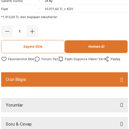
Garanti Süresi
24 Ay
ineleri
Fiyat
10.071,60 TL + KDV
*1.012,69 TL den başlayan taksitlerle!
eri
Sepete Ekle
Hemen Al
Yorum Yaz
Fiyatı Düşünce Haber Ver
Paylaş
i
Ürün Bilgisi
eri
Yorumlar
akinesi
ncaları
Soru & Cevap
Bu ürüne ilk yorumu siz yapın!