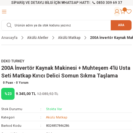
SİPARİŞ VE DETAYLI BİLGİ İÇİN WHATSAP HATTI : 📞 0850 309 69 37
Geri Dön
Geri Dön
Geri Dön
Geri Dön
Geri Dön
Geri Dön
Geri Dön
Geri Dön
Geri Dön
Geri Dön
Geri Dön
Geri Dön
r
alama Cihazları
manları
 Tezgahları
ineleri
Aletleri
ri
Hidrofor
h ve Arabalar
anyo Malzemeleri
ARA
Anasayfa
Akülü Aletler
Akülü Matkap
200A İnvertör Kaynak Mak
rü
ta Testereler
eri
lar
yici
tör
ineleri
mpası
arı
ma Kesme Makineleri
azları
ve Ekipmanlar
i
Yıkamalar
ı
 Pompası
gıç Pompa
DEKO TURKEY
200A İnvertör Kaynak Makinesi + Muhteşem 4'lü Usta
ı
ici
ıştırıcı Mikser
i
orları
Seti Matkap Kırıcı Delici Somun Sıkma Taşlama
ı
eri
e
rlar
Pompaları
0 Puan - 0 Yorum
9.345,00 TL
%23
12.085,92 TL
ıkma Makinesi
e
ası
Stok Durumu
Stokta Var
Makinesi
akineleri
Kategori
Akülü Matkap
Barkod Kodu
8024857846286
ruğu Testereler
letleri