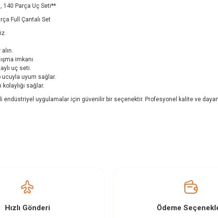
a, 140 Parça Uç Seti**
ça Full Çantalı Set
iz.
alın.
alışma imkanı.
ylı uç seti.
p ucuyla uyum sağlar.
 kolaylığı sağlar.
endüstriyel uygulamalar için güvenilir bir seçenektir. Profesyonel kalite ve dayanık
z gördüğünüz noktaları öneri formunu kullanarak tarafımıza iletebilirsiniz.
Ürün hakkında henüz soru sorulmamış.
Bu ürüne ilk yorumu siz yapın!
Yorum Yaz
Soru Sor
Hızlı Gönderi
Ödeme Seçenekle