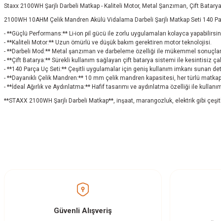
Staxx 2100WH Şarjlı Darbeli Matkap - Kaliteli Motor, Metal Şanzıman, Çift Batary
2100WH 10AHM Çelik Mandren Akülü Vidalama Darbeli Şarjlı Matkap Seti 140 Par
- **Güçlü Performans:** Li-ion pil gücü ile zorlu uygulamaları kolayca yapabilirsin
- **Kaliteli Motor:** Uzun ömürlü ve düşük bakım gerektiren motor teknolojisi.
- **Darbeli Mod:** Metal şanzıman ve darbeleme özelliği ile mükemmel sonuçlar 
- **Çift Batarya:** Sürekli kullanım sağlayan çift batarya sistemi ile kesintisiz ç
- **140 Parça Uç Seti:** Çeşitli uygulamalar için geniş kullanım imkanı sunan deta
- **Dayanıklı Çelik Mandren:** 10 mm çelik mandren kapasitesi, her türlü matka
- **İdeal Ağırlık ve Aydınlatma:** Hafif tasarımı ve aydınlatma özelliği ile kullanım
**STAXX 2100WH Şarjlı Darbeli Matkap**, inşaat, marangozluk, elektrik gibi çeşitli 
Bu ürünün fiyat bilgisi, resim, ürün açıklamalarında ve diğer konularda yetersi
Görüş ve önerileriniz için teşekkür ederiz.
Ürün resmi kalitesiz, bozuk veya görüntülenemiyor.
Ürün açıklamasında eksik bilgiler bulunuyor.
Ürün bilgilerinde hatalar bulunuyor.
Güvenli Alışveriş
Ürün fiyatı diğer sitelerden daha pahalı.