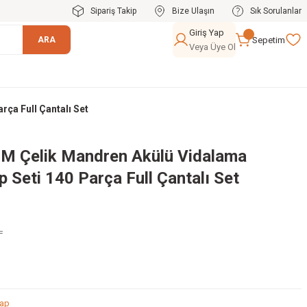
Sipariş Takip
Bize Ulaşın
Sık Sorulanlar
Giriş Yap
Sepetim
ARA
Veya Üye Ol
ça Full Çantalı Set
 Çelik Mandren Akülü Vidalama
p Seti 140 Parça Full Çantalı Set
L
kap