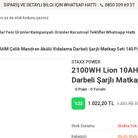
SİPARİŞ VE DETAYLI BİLGİ İÇİN WHATSAP HATTI : 📞 0850 309 69 37
lar
Yeni Ürünler
Kampanyalı Ürünler
Kurumsal Teklifler
Whatsapp Hattı
HM Çelik Mandren Akülü Vidalama Darbeli Şarjlı Matkap Seti 140 Par
STAXX POWER
2100WH Lion 10AHM
Darbeli Şarjlı Matka
0 Puan - 0 Yorum
1.022,20 TL
%23
1.331,95 T
Stok Durumu
Stokta Yok
Kategori
Akülü Mat