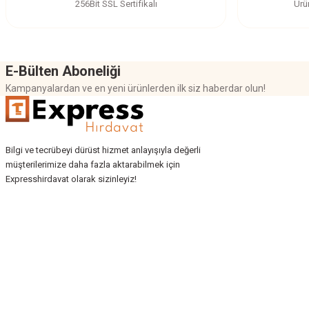
256Bit SSL Sertifikalı
Ürü
Bu ürüne benzer farklı alternatifler olmalı.
E-Bülten Aboneliği
Kampanyalardan ve en yeni ürünlerden ilk siz haberdar olun!
Bilgi ve tecrübeyi dürüst hizmet anlayışıyla değerli
müşterilerimize daha fazla aktarabilmek için
Expresshirdavat olarak sizinleyiz!