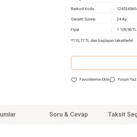
Barkod Kodu
124534565
Garanti Süresi
24 Ay
Fiyat
1.109,96 T
*110,77 TL den başlayan taksitlerle!
Yorum Yaz
umlar
Soru & Cevap
Taksit Seç