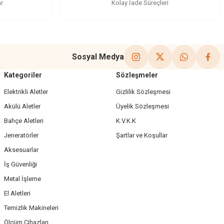
ar
Kolay İade Süreçleri
Sosyal Medya
Kategoriler
Sözleşmeler
Elektrikli Aletler
Gizlilik Sözleşmesi
Akülü Aletler
Üyelik Sözleşmesi
Bahçe Aletleri
K.V.K.K
Jeneratörler
Şartlar ve Koşullar
Aksesuarlar
İş Güvenliği
Metal İşleme
El Aletleri
Temizlik Makineleri
Ölçüm Cihazları