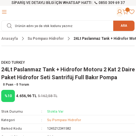
SİPARİŞ VE DETAYLI BİLGİ İÇİN WHATSAP HATTI : 📞 0850 309 69 37
Geri Dön
Geri Dön
Geri Dön
Geri Dön
Geri Dön
Geri Dön
Geri Dön
Geri Dön
Geri Dön
Geri Dön
Geri Dön
Geri Dön
r
alama Cihazları
manları
 Tezgahları
ineleri
Aletleri
ri
Hidrofor
h ve Arabalar
anyo Malzemeleri
ARA
Anasayfa
Su Pompası Hidrofor
24Lt Paslanmaz Tank + Hidrofor Motor
rü
ta Testereler
eri
lar
yici
tör
ineleri
mpası
arı
ma Kesme Makineleri
azları
ve Ekipmanlar
i
Yıkamalar
ı
 Pompası
gıç Pompa
DEKO TURKEY
24Lt Paslanmaz Tank + Hidrofor Motoru 2 Kat 2 Daire
ı
ici
ıştırıcı Mikser
i
orları
Paket Hidrofor Seti Santrifüj Full Bakır Pompa
ı
eri
e
rlar
Pompaları
0 Puan - 0 Yorum
4.656,96 TL
%10
5.162,58 TL
ıkma Makinesi
e
ası
Stok Durumu
Stokta Var
Makinesi
akineleri
Kategori
Su Pompası Hidrofor
Barkod Kodu
1245212341582
ruğu Testereler
letleri