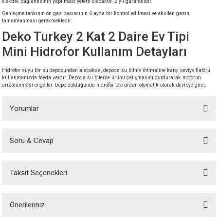
elektrik bağlantısının yapılması yeterli olacaktır. 2 yıl garantilidir.
Genleşme tankının ön gaz basıncının 6 ayda bir kontrol edilmesi ve eksilen gazın
tamamlanması gerekmektedir.
Deko Turkey 2 Kat 2 Daire Ev Tipi
Mini Hidrofor Kullanım Detayları
Hidrofor suyu bir su deposundan alacaksa, depoda su bitme ihtimaline karşı seviye flatörü
kullanmanızda fayda vardır. Depoda su biterse ürünü çalışmasını durdurarak motorun
arızalanması engeller. Depo dolduğunda hidrofor tekrardan otomatik olarak devreye girer.
Yorumlar
Soru & Cevap
Bu ürüne ilk yorumu siz yapın!
Taksit Seçenekleri
Yorum Yaz
Ürün hakkında henüz soru sorulmamış.
Önerileriniz
Soru Sor