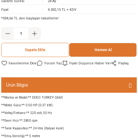
Garanti Süresi
24 Ay
ineleri
Fiyat
4.302,15 TL + KDV
*504,66 TL den başlayan taksitlerle!
eri
Sepete Ekle
Hemen Al
Yorum Yaz
Fiyatı Düşünce Haber Ver
Paylaş
i
Ürün Bilgisi
**Marka ve Model:** DEKO TURKEY Qb60
eri
**Motor Gücü:** 0.50 HP (0.37 kW)
**Voltaj/Frekans:** 220 volt, 50 Hz
akinesi
**Devir Hızı:** 2850 rpm
ncaları
**Tank Kapasitesi:** 24 litre (İtalyan küre)
**Emiş Derinliği:** 5 metre