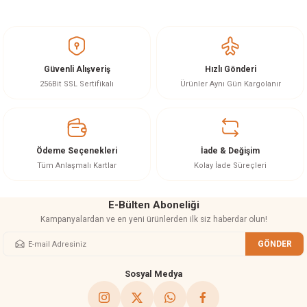
Bu ürünün fiyat bilgisi, resim, ürün açıklamalarında ve diğer konularda
yetersiz gördüğünüz noktaları öneri formunu kullanarak tarafımıza
iletebilirsiniz.
Görüş ve önerileriniz için teşekkür ederiz.
Güvenli Alışveriş
Hızlı Gönderi
Ürün resmi kalitesiz, bozuk veya görüntülenemiyor.
256Bit SSL Sertifikalı
Ürünler Aynı Gün Kargolanır
Ürün açıklamasında eksik bilgiler bulunuyor.
Ürün bilgilerinde hatalar bulunuyor.
Ürün fiyatı diğer sitelerden daha pahalı.
Ödeme Seçenekleri
İade & Değişim
Bu ürüne benzer farklı alternatifler olmalı.
Tüm Anlaşmalı Kartlar
Kolay İade Süreçleri
E-Bülten Aboneliği
Kampanyalardan ve en yeni ürünlerden ilk siz haberdar olun!
GÖNDER
Gönder
Sosyal Medya