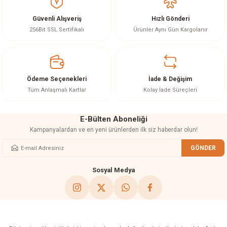
Görüş ve önerileriniz için teşekkür ederiz.
Güvenli Alışveriş
Hızlı Gönderi
Ürün resmi kalitesiz, bozuk veya görüntülenemiyor.
256Bit SSL Sertifikalı
Ürünler Aynı Gün Kargolanır
Ürün açıklamasında eksik bilgiler bulunuyor.
Ürün bilgilerinde hatalar bulunuyor.
Ürün fiyatı diğer sitelerden daha pahalı.
Ödeme Seçenekleri
İade & Değişim
Bu ürüne benzer farklı alternatifler olmalı.
Tüm Anlaşmalı Kartlar
Kolay İade Süreçleri
E-Bülten Aboneliği
Kampanyalardan ve en yeni ürünlerden ilk siz haberdar olun!
GÖNDER
Gönder
Sosyal Medya