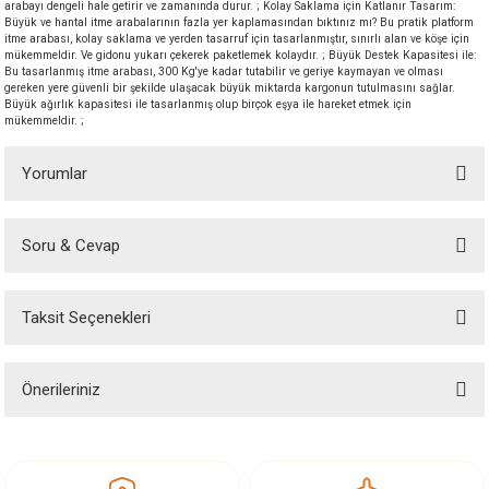
arabayı dengeli hale getirir ve zamanında durur. ; Kolay Saklama için Katlanır Tasarım:
akineleri
Büyük ve hantal itme arabalarının fazla yer kaplamasından bıktınız mı? Bu pratik platform
itme arabası, kolay saklama ve yerden tasarruf için tasarlanmıştır, sınırlı alan ve köşe için
mükemmeldir. Ve gidonu yukarı çekerek paketlemek kolaydır. ; Büyük Destek Kapasitesi ile:
Bu tasarlanmış itme arabası, 300 Kg'ye kadar tutabilir ve geriye kaymayan ve olması
ancası
gereken yere güvenli bir şekilde ulaşacak büyük miktarda kargonun tutulmasını sağlar.
Büyük ağırlık kapasitesi ile tasarlanmış olup birçok eşya ile hareket etmek için
mükemmeldir. ;
Yorumlar
eri
Soru & Cevap
Bu ürüne ilk yorumu siz yapın!
 Üfleme Makinesi
Taksit Seçenekleri
Yorum Yaz
Ürün hakkında henüz soru sorulmamış.
leri
Önerileriniz
Soru Sor
Bu ürünün fiyat bilgisi, resim, ürün açıklamalarında ve diğer konularda
yetersiz gördüğünüz noktaları öneri formunu kullanarak tarafımıza
iletebilirsiniz.