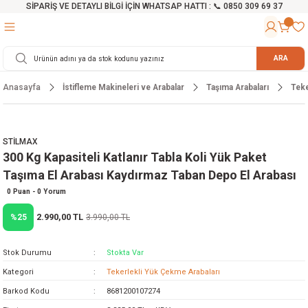
SİPARİŞ VE DETAYLI BİLGİ İÇİN WHATSAP HATTI : 📞 0850 309 69 37
Geri Dön
Geri Dön
Geri Dön
Geri Dön
Geri Dön
Geri Dön
Geri Dön
Geri Dön
Geri Dön
Geri Dön
Geri Dön
Geri Dön
r
alama Cihazları
manları
 Tezgahları
ineleri
Aletleri
ri
Hidrofor
h ve Arabalar
anyo Malzemeleri
ARA
Anasayfa
İstifleme Makineleri ve Arabalar
Taşıma Arabaları
Teke
rü
ta Testereler
eri
lar
yici
tör
ineleri
mpası
arı
ma Kesme Makineleri
azları
ve Ekipmanlar
i
Yıkamalar
ı
 Pompası
gıç Pompa
STİLMAX
300 Kg Kapasiteli Katlanır Tabla Koli Yük Paket
ı
ici
ıştırıcı Mikser
i
orları
Taşıma El Arabası Kaydırmaz Taban Depo El Arabası
ı
eri
e
rlar
Pompaları
0 Puan - 0 Yorum
2.990,00 TL
%25
3.990,00 TL
ıkma Makinesi
e
ası
Stok Durumu
Stokta Var
Makinesi
akineleri
Kategori
Tekerlekli Yük Çekme Arabaları
Barkod Kodu
8681200107274
ruğu Testereler
letleri