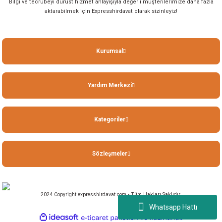
Bilgi ve tecrübeyi dürüst hizmet anlayışıyla değerli müşterilerimize daha fazla
aktarabilmek için Expresshirdavat olarak sizinleyiz!
Kurumsal
Yardım Merkezi
Kategoriler
Sözleşmeler
2024 Copyright expresshirdavat.com - Tüm Hakları Saklıdır.
Whatsapp Hattı
ideasoft
ile
e-