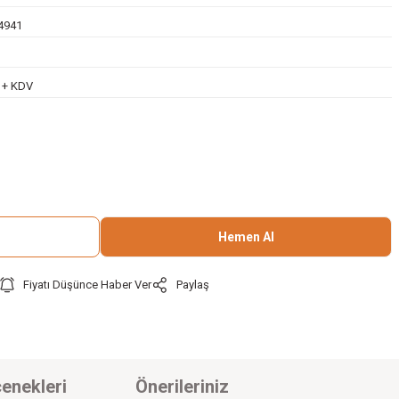
4941
L + KDV
Hemen Al
Fiyatı Düşünce Haber Ver
Paylaş
enekleri
Önerileriniz