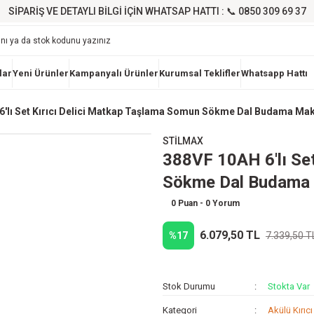
SİPARİŞ VE DETAYLI BİLGİ İÇİN WHATSAP HATTI : 📞 0850 309 69 37
lar
Yeni Ürünler
Kampanyalı Ürünler
Kurumsal Teklifler
Whatsapp Hattı
6'lı Set Kırıcı Delici Matkap Taşlama Somun Sökme Dal Budama Mak
STİLMAX
388VF 10AH 6'lı Se
Sökme Dal Budama 
0 Puan - 0 Yorum
6.079,50 TL
%17
7.339,50 T
Stok Durumu
Stokta Var
Kategori
Akülü Kırıcı