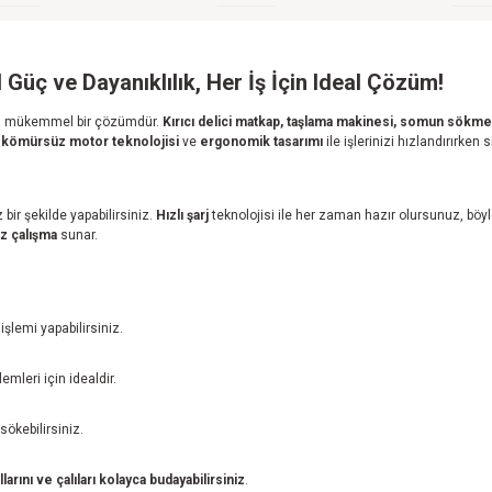
Güç ve Dayanıklılık, Her İş İçin Ideal Çözüm!
n mükemmel bir çözümdür.
Kırıcı delici matkap, taşlama makinesi, somun sökm
,
kömürsüz motor teknolojisi
ve
ergonomik tasarımı
ile işlerinizi hızlandırırken 
 bir şekilde yapabilirsiniz.
Hızlı şarj
teknolojisi ile her zaman hazır olursunuz, b
uz çalışma
sunar.
lemi yapabilirsiniz.
mleri için idealdir.
sökebilirsiniz.
larını ve çalıları kolayca budayabilirsiniz
.