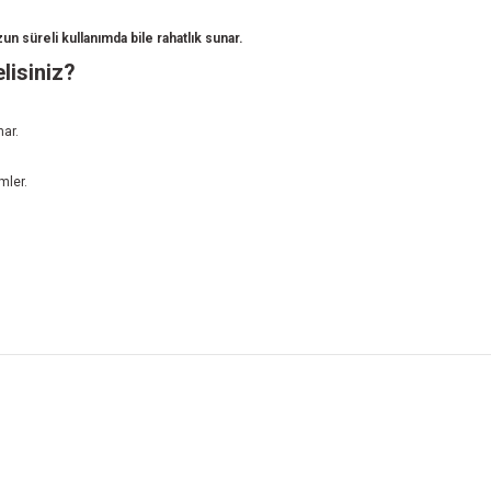
un süreli kullanımda bile rahatlık sunar.
lisiniz?
ar.
mler.