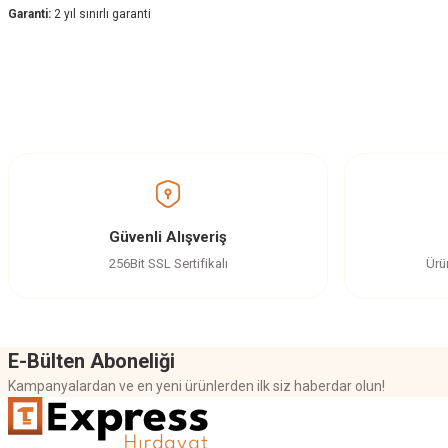
Garanti:
2 yıl sınırlı garanti
Bu ürünün fiyat bilgisi, resim, ürün açıklamalarında ve diğer konularda yetersi
Görüş ve önerileriniz için teşekkür ederiz.
Ürün resmi kalitesiz, bozuk veya görüntülenemiyor.
Ürün açıklamasında eksik bilgiler bulunuyor.
Ürün bilgilerinde hatalar bulunuyor.
Güvenli Alışveriş
Ürün fiyatı diğer sitelerden daha pahalı.
256Bit SSL Sertifikalı
Ürü
Bu ürüne benzer farklı alternatifler olmalı.
E-Bülten Aboneliği
Kampanyalardan ve en yeni ürünlerden ilk siz haberdar olun!