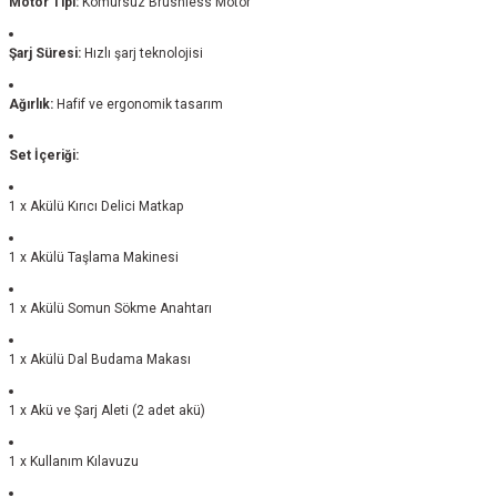
Motor Tipi:
Kömürsüz Brushless Motor
Şarj Süresi:
Hızlı şarj teknolojisi
Ağırlık:
Hafif ve ergonomik tasarım
Set İçeriği:
1 x Akülü Kırıcı Delici Matkap
1 x Akülü Taşlama Makinesi
1 x Akülü Somun Sökme Anahtarı
1 x Akülü Dal Budama Makası
1 x Akü ve Şarj Aleti (2 adet akü)
1 x Kullanım Kılavuzu