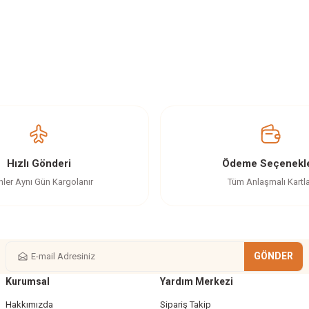
z gördüğünüz noktaları öneri formunu kullanarak tarafımıza iletebilirsiniz.
Ürün hakkında henüz soru sorulmamış.
Bu ürüne ilk yorumu siz yapın!
Yorum Yaz
Soru Sor
Hızlı Gönderi
Ödeme Seçenekle
nler Aynı Gün Kargolanır
Tüm Anlaşmalı Kartl
GÖNDER
Kurumsal
Yardım Merkezi
Gönder
Hakkımızda
Sipariş Takip