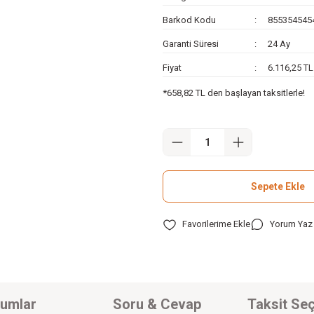
Barkod Kodu
855354545
Garanti Süresi
24 Ay
Fiyat
6.116,25 T
*658,82 TL den başlayan taksitlerle!
Sepete Ekle
Yorum Yaz
umlar
Soru & Cevap
Taksit Seç