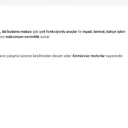
e, dal budama makası
gibi
çok fonksiyonlu araçlar
ile
inşaat, tamirat, bahçe işleri
size
maksimum verimlilik
sunar.
öylece çalışma süreniz kesilmeden devam eder.
Kömürsüz motorlar
sayesinde