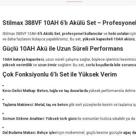
Stilmax 388VF 10AH 6'lı Akülü Set – Profesyonel 
Stilmax 388VF 10AH
6'lı Akülü Set
,
profesyonel kullanıcılar
ve
hobi ustaları
içi
ve daha fazlasını kolayca yapabilirsiniz. Bu set,
yüksek kapasiteli 10AH aküsü
Güçlü 10AH Akü ile Uzun Süreli Performans
10AH batarya kapasitesi
, uzun süreli çalışma sağlar, böylece işlerinizi kesintisiz
yüksek verimlilik
ve
uzun ömür
sağlanır. Bu set,
zorlu koşullarda bile soruns
Çok Fonksiyonlu 6’lı Set ile Yüksek Verim
Kırıcı Delici Matkap:
Beton, tuğla ve taş duvarlarda
yüksek performansla delme iş
Taşlama Makinesi:
Metal, taş ve beton
gibi sert yüzeylerde kesim ve taşlama işle
Somun Sökme Anahtarı:
Yüksek tork gücü
ile somunları hızlıca sıkabilir ya da 
Dal Budama Makası:
Bahçe işleri
için mükemmel, güçlü kesme gücüyle
ağaç dal