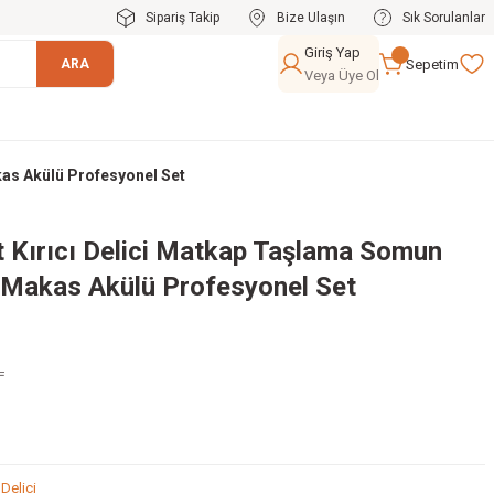
Sipariş Takip
Bize Ulaşın
Sık Sorulanlar
Giriş Yap
Sepetim
ARA
Veya Üye Ol
as Akülü Profesyonel Set
t Kırıcı Delici Matkap Taşlama Somun
Makas Akülü Profesyonel Set
L
 Delici