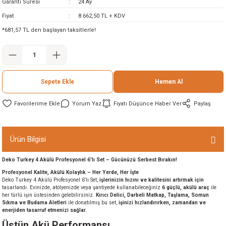
Garanti Süresi
24 Ay
ineleri
Fiyat
8.662,50 TL + KDV
*681,57 TL den başlayan taksitlerle!
eri
Sepete Ekle
Hemen Al
Yorum Yaz
Fiyatı Düşünce Haber Ver
Paylaş
i
Ürün Bilgisi
Deko Turkey 4 Akülü Profesyonel 6'lı Set – Gücünüzü Serbest Bırakın!
eri
Profesyonel Kalite, Akülü Kolaylık – Her Yerde, Her İşte
Deko Turkey 4 Akülü Profesyonel 6'lı Set,
işlerinizin hızını ve kalitesini artırmak için
akinesi
tasarlandı. Evinizde, atölyenizde veya şantiyede kullanabileceğiniz
6 güçlü, akülü araç
ile
her türlü işin üstesinden gelebilirsiniz.
Kırıcı Delici, Darbeli Matkap, Taşlama, Somun
Sıkma ve Budama Aletleri
ile donatılmış bu set,
işinizi hızlandırırken, zamandan ve
ncaları
enerjiden tasarruf etmenizi sağlar
.
Üstün Akü Performansı