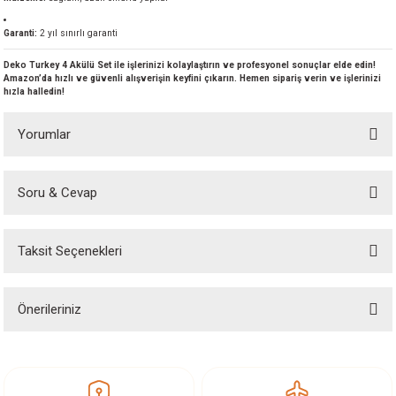
Garanti:
2 yıl sınırlı garanti
Deko Turkey 4 Akülü Set ile işlerinizi kolaylaştırın ve profesyonel sonuçlar elde edin!
Amazon’da hızlı ve güvenli alışverişin keyfini çıkarın. Hemen sipariş verin ve işlerinizi
hızla halledin!
Yorumlar
Soru & Cevap
Bu ürüne ilk yorumu siz yapın!
Taksit Seçenekleri
Yorum Yaz
Ürün hakkında henüz soru sorulmamış.
Önerileriniz
Soru Sor
Bu ürünün fiyat bilgisi, resim, ürün açıklamalarında ve diğer konularda
yetersiz gördüğünüz noktaları öneri formunu kullanarak tarafımıza
iletebilirsiniz.