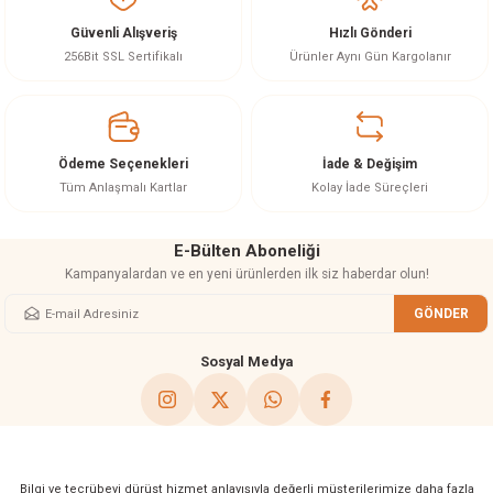
Görüş ve önerileriniz için teşekkür ederiz.
Güvenli Alışveriş
Hızlı Gönderi
Ürün resmi kalitesiz, bozuk veya görüntülenemiyor.
256Bit SSL Sertifikalı
Ürünler Aynı Gün Kargolanır
Ürün açıklamasında eksik bilgiler bulunuyor.
Ürün bilgilerinde hatalar bulunuyor.
Ürün fiyatı diğer sitelerden daha pahalı.
Ödeme Seçenekleri
İade & Değişim
Bu ürüne benzer farklı alternatifler olmalı.
Tüm Anlaşmalı Kartlar
Kolay İade Süreçleri
E-Bülten Aboneliği
Kampanyalardan ve en yeni ürünlerden ilk siz haberdar olun!
GÖNDER
Gönder
Sosyal Medya
Bilgi ve tecrübeyi dürüst hizmet anlayışıyla değerli müşterilerimize daha fazla