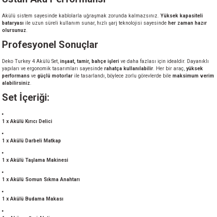
akineleri
Akülü sistem sayesinde kablolarla uğraşmak zorunda kalmazsınız.
Yüksek kapasiteli
bataryası
ile uzun süreli kullanım sunar, hızlı şarj teknolojisi sayesinde
her zaman hazır
olursunuz
.
ancası
Profesyonel Sonuçlar
Deko Turkey 4 Akülü Set,
inşaat, tamir, bahçe işleri
ve daha fazlası için idealdir. Dayanıklı
yapıları ve ergonomik tasarımları sayesinde
rahatça kullanılabilir
. Her bir araç,
yüksek
performans
ve
güçlü motorlar
ile tasarlandı, böylece zorlu görevlerde bile
maksimum verim
alabilirsiniz
.
Set İçeriği:
eri
1 x Akülü Kırıcı Delici
 Üfleme Makinesi
1 x Akülü Darbeli Matkap
leri
1 x Akülü Taşlama Makinesi
1 x Akülü Somun Sıkma Anahtarı
1 x Akülü Budama Makası