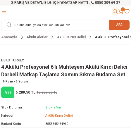
SİPARİŞ VE DETAYLI BİLGİ İÇİN WHATSAP HATTI : 📞 0850 309 69 37
Geri Dön
Geri Dön
Geri Dön
Geri Dön
Geri Dön
Geri Dön
Geri Dön
Geri Dön
Geri Dön
Geri Dön
Geri Dön
Geri Dön
r
alama Cihazları
manları
 Tezgahları
ineleri
Aletleri
ri
Hidrofor
h ve Arabalar
anyo Malzemeleri
ARA
Anasayfa
Akülü Aletler
Akülü Kırıcı Delici
4 Akülü Profesyonel 
rü
ta Testereler
eri
lar
yici
tör
ineleri
mpası
arı
ma Kesme Makineleri
azları
ve Ekipmanlar
i
Yıkamalar
ı
 Pompası
gıç Pompa
DEKO TURKEY
4 Akülü Profesyonel 6'lı Muhteşem Akülü Kırıcı Delici
ı
ici
ıştırıcı Mikser
i
orları
Darbeli Matkap Taşlama Somun Sıkma Budama Set
ı
eri
e
rlar
Pompaları
0 Puan - 0 Yorum
6.289,50 TL
%39
10.395,00 TL
ıkma Makinesi
e
ası
Stok Durumu
Stokta Var
Makinesi
akineleri
Kategori
Akülü Kırıcı Delici
Barkod Kodu
8553545454910
ruğu Testereler
letleri