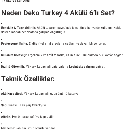
1 x Akü ve Şarj Aleti
Neden Deko Turkey 4 Akülü 6’lı Set?
Esneklik & Taşınabilirlik:
Akülü tasarım sayesinde istediğiniz her yerde kullanın. Kablo
derdi olmadan her ortamda çalışma özgürlüğü!
Profesyonel Kalite:
Endüstriyel sınıf araçlarla sağlam ve dayanıklı sonuçlar.
Kullanım Kolaylığı:
Ergonomik ve hafif tasarım, uzun süreli kullanımda bile konfor sağlar.
Hızlı & Güvenilir:
Yüksek kapasiteli bataryalarla
kesintisiz çalışma
sağlar.
Teknik Özellikler:
Akü Kapasitesi:
Yüksek kapasiteli, uzun ömürlü batarya
Şarj Süresi:
Hızlı şarj teknolojisi
Ağırlık:
Her bir araç hafif ve taşınabilir
Malzeme:
Sağlam, uzun ömürlü yapılar