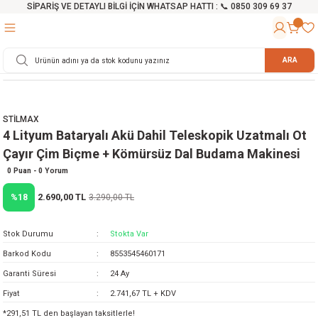
SİPARİŞ VE DETAYLI BİLGİ İÇİN WHATSAP HATTI : 📞 0850 309 69 37
Geri Dön
Geri Dön
Geri Dön
Geri Dön
Geri Dön
Geri Dön
Geri Dön
Geri Dön
Geri Dön
Geri Dön
Geri Dön
Geri Dön
r
alama Cihazları
manları
 Tezgahları
ineleri
Aletleri
ri
Hidrofor
h ve Arabalar
anyo Malzemeleri
ARA
rü
ta Testereler
eri
lar
yici
tör
ineleri
mpası
arı
STİLMAX
ma Kesme Makineleri
azları
ve Ekipmanlar
i
Yıkamalar
ı
 Pompası
gıç Pompa
4 Lityum Bataryalı Akü Dahil Teleskopik Uzatmalı Ot
Çayır Çim Biçme + Kömürsüz Dal Budama Makinesi
ı
ici
ıştırıcı Mikser
i
orları
0 Puan - 0 Yorum
2.690,00 TL
%18
3.290,00 TL
ı
eri
e
rlar
Pompaları
ıkma Makinesi
e
ası
Stok Durumu
Stokta Var
Barkod Kodu
8553545460171
Makinesi
akineleri
Garanti Süresi
24 Ay
Fiyat
2.741,67 TL + KDV
ruğu Testereler
letleri
*291,51 TL den başlayan taksitlerle!