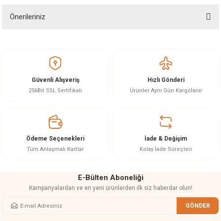
akineleri
Önerileriniz
Soru Sor
ancası
Bu ürünün fiyat bilgisi, resim, ürün açıklamalarında ve diğer konularda
yetersiz gördüğünüz noktaları öneri formunu kullanarak tarafımıza
iletebilirsiniz.
Görüş ve önerileriniz için teşekkür ederiz.
Güvenli Alışveriş
Hızlı Gönderi
Ürün resmi kalitesiz, bozuk veya görüntülenemiyor.
256Bit SSL Sertifikalı
Ürünler Aynı Gün Kargolanır
Ürün açıklamasında eksik bilgiler bulunuyor.
eri
Ürün bilgilerinde hatalar bulunuyor.
 Üfleme Makinesi
Ürün fiyatı diğer sitelerden daha pahalı.
Ödeme Seçenekleri
İade & Değişim
Bu ürüne benzer farklı alternatifler olmalı.
Tüm Anlaşmalı Kartlar
Kolay İade Süreçleri
leri
E-Bülten Aboneliği
Kampanyalardan ve en yeni ürünlerden ilk siz haberdar olun!
GÖNDER
Gönder