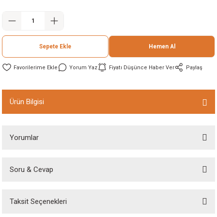
ineleri
eri
Sepete Ekle
Hemen Al
Yorum Yaz
Fiyatı Düşünce Haber Ver
Paylaş
Ürün Bilgisi
i
Yorumlar
eri
Soru & Cevap
Bu ürüne ilk yorumu siz yapın!
akinesi
Taksit Seçenekleri
ncaları
Yorum Yaz
Ürün hakkında henüz soru sorulmamış.