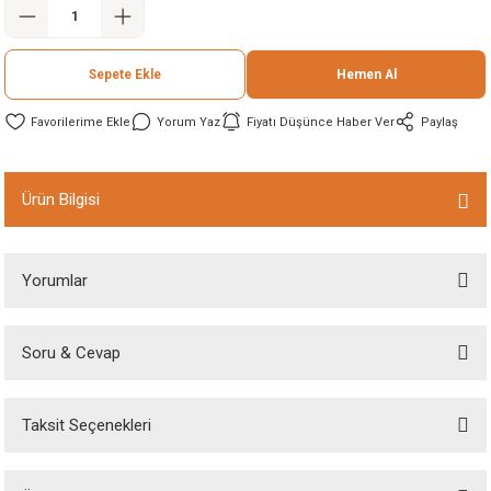
ineleri
Sepete Ekle
Hemen Al
eri
Yorum Yaz
Fiyatı Düşünce Haber Ver
Paylaş
Ürün Bilgisi
Yorumlar
i
eri
Soru & Cevap
Bu ürüne ilk yorumu siz yapın!
akinesi
Taksit Seçenekleri
Yorum Yaz
Ürün hakkında henüz soru sorulmamış.
ncaları