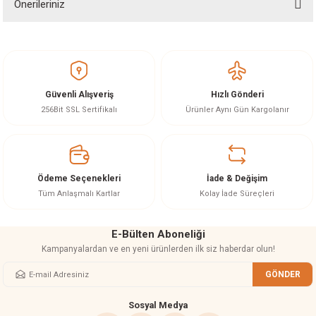
Önerileriniz
Soru Sor
akineleri
Bu ürünün fiyat bilgisi, resim, ürün açıklamalarında ve diğer konularda
yetersiz gördüğünüz noktaları öneri formunu kullanarak tarafımıza
ancası
iletebilirsiniz.
Görüş ve önerileriniz için teşekkür ederiz.
Güvenli Alışveriş
Hızlı Gönderi
Ürün resmi kalitesiz, bozuk veya görüntülenemiyor.
256Bit SSL Sertifikalı
Ürünler Aynı Gün Kargolanır
Ürün açıklamasında eksik bilgiler bulunuyor.
Ürün bilgilerinde hatalar bulunuyor.
eri
Ürün fiyatı diğer sitelerden daha pahalı.
Ödeme Seçenekleri
İade & Değişim
 Üfleme Makinesi
Bu ürüne benzer farklı alternatifler olmalı.
Tüm Anlaşmalı Kartlar
Kolay İade Süreçleri
leri
E-Bülten Aboneliği
Kampanyalardan ve en yeni ürünlerden ilk siz haberdar olun!
GÖNDER
Gönder
Sosyal Medya