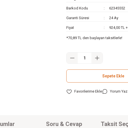
Barkod Kodu
62345552
Garanti Süresi
24 Ay
Fiyat
924,00 TL 
*70,89 TL den başlayan taksitlerle!
Sepete Ekle
Yorum Yaz
umlar
Soru & Cevap
Taksit Seç