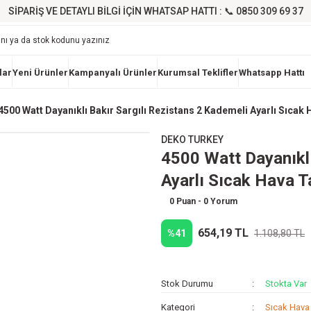
SİPARİŞ VE DETAYLI BİLGİ İÇİN WHATSAP HATTI : 📞 0850 309 69 37
lar
Yeni Ürünler
Kampanyalı Ürünler
Kurumsal Teklifler
Whatsapp Hattı
4500 Watt Dayanıklı Bakır Sargılı Rezistans 2 Kademeli Ayarlı Sıcak
DEKO TURKEY
4500 Watt Dayanıklı
Ayarlı Sıcak Hava T
0 Puan - 0 Yorum
654,19 TL
%41
1.108,80 TL
Stok Durumu
Stokta Var
Kategori
Sıcak Hava