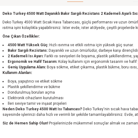
Deko Turkey 4500 Watt Dayanıklı Bakır Sargılı Rezistans 2 Kademeli Ayarlı Sı
Deko Turkey 4500 Watt Sıcak Hava Tabancası, güçlü performansı ve uzun ömürlü yap
ısıtma işini kolaylıkla yapabilirsiniz. İster evde, ister atölyede, çeşitli projelerd
Öne Çıkan Özellikler:
4500 Watt Yüksek Güç:
Hızlı ısınma ve etkili ısıtma için yüksek güç sunar.
Bakır Sargılı Rezistans:
Dayanıklı ve uzun ömürlüdür, darbeye karşı dirençlidir
2 Kademeli Isı Ayarı:
Farklı ısı seviyeleri ile boyama, plastik şekillendirme, ya
Ergonomik ve Hafif Tasarım:
Kolay kullanım için ergonomik tasarım ve hafif y
Geniş Uygulama Alanı:
Boya sökme, etiket çıkarma, plastik bükme, boru ısısı, k
Kullanım Alanları:
Boya, yapıştırıcı ve etiket sökme
Plastik şekillendirme ve bükme
Dondurulmuş boruları açma
Elektronik cihazların kurutulması
İleri seviye tamir ve inşaat projeleri
Neden Deko Turkey 4500 Watt Isı Tabancası?
Deko Turkey'nin sıcak hava tabanc
sayesinde işlerinizi daha hızlı ve verimli bir şekilde tamamlayabilirsiniz. Evde, a
Siz de Hemen Sahip Olun!
Projelerinizde mükemmel sonuçlar almak ve zamandan 