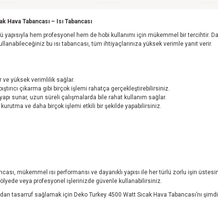
cak Hava Tabancası – Isı Tabancası
ısıyla hem profesyonel hem de hobi kullanımı için mükemmel bir tercihtir. Dayanıkl
e kullanabileceğiniz bu ısı tabancası, tüm ihtiyaçlarınıza yüksek verimle yanıt verir.
 ve yüksek verimlilik sağlar.
pıştırıcı çıkarma gibi birçok işlemi rahatça gerçekleştirebilirsiniz.
apı sunar, uzun süreli çalışmalarda bile rahat kullanım sağlar.
urutma ve daha birçok işlemi etkili bir şekilde yapabilirsiniz.
ası, mükemmel ısı performansı ve dayanıklı yapısı ile her türlü zorlu işin üstesind
tölyede veya profesyonel işlerinizde güvenle kullanabilirsiniz.
tasarruf sağlamak için Deko Turkey 4500 Watt Sıcak Hava Tabancası’nı şimdi satı