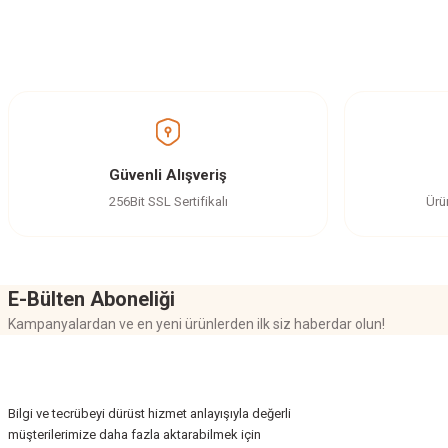
Bu ürünün fiyat bilgisi, resim, ürün açıklamalarında ve diğer konularda yetersi
Görüş ve önerileriniz için teşekkür ederiz.
Ürün resmi kalitesiz, bozuk veya görüntülenemiyor.
Ürün açıklamasında eksik bilgiler bulunuyor.
Ürün bilgilerinde hatalar bulunuyor.
Güvenli Alışveriş
Ürün fiyatı diğer sitelerden daha pahalı.
256Bit SSL Sertifikalı
Ürü
Bu ürüne benzer farklı alternatifler olmalı.
E-Bülten Aboneliği
Kampanyalardan ve en yeni ürünlerden ilk siz haberdar olun!
Bilgi ve tecrübeyi dürüst hizmet anlayışıyla değerli
müşterilerimize daha fazla aktarabilmek için