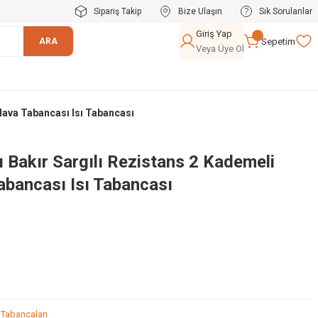
Sipariş Takip
Bize Ulaşın
Sık Sorulanlar
Giriş Yap
Sepetim
ARA
Veya Üye Ol
 Hava Tabancası Isı Tabancası
 Bakır Sargılı Rezistans 2 Kademeli
abancası Isı Tabancası
 Tabancaları