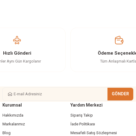
z gördüğünüz noktaları öneri formunu kullanarak tarafımıza iletebilirsiniz.
Ürün hakkında henüz soru sorulmamış.
Bu ürüne ilk yorumu siz yapın!
Yorum Yaz
Soru Sor
Hızlı Gönderi
Ödeme Seçenekle
nler Aynı Gün Kargolanır
Tüm Anlaşmalı Kartl
GÖNDER
Kurumsal
Yardım Merkezi
Gönder
Hakkımızda
Sipariş Takip
Markalarımız
İade Politikası
Blog
Mesafeli Satış Sözleşmesi