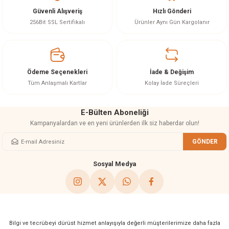
Güvenli Alışveriş
Hızlı Gönderi
Ürün resmi kalitesiz, bozuk veya görüntülenemiyor.
256Bit SSL Sertifikalı
Ürünler Aynı Gün Kargolanır
Ürün açıklamasında eksik bilgiler bulunuyor.
Ürün bilgilerinde hatalar bulunuyor.
Ürün fiyatı diğer sitelerden daha pahalı.
Ödeme Seçenekleri
İade & Değişim
Bu ürüne benzer farklı alternatifler olmalı.
Tüm Anlaşmalı Kartlar
Kolay İade Süreçleri
E-Bülten Aboneliği
Kampanyalardan ve en yeni ürünlerden ilk siz haberdar olun!
GÖNDER
Gönder
Sosyal Medya
Bilgi ve tecrübeyi dürüst hizmet anlayışıyla değerli müşterilerimize daha fazla