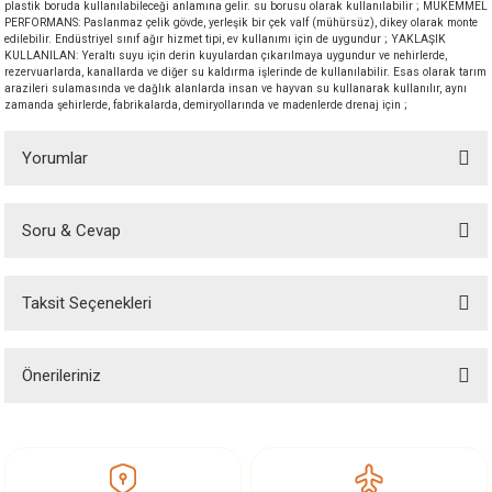
plastik boruda kullanılabileceği anlamına gelir. su borusu olarak kullanılabilir ; MÜKEMMEL
akineleri
PERFORMANS: Paslanmaz çelik gövde, yerleşik bir çek valf (mühürsüz), dikey olarak monte
edilebilir. Endüstriyel sınıf ağır hizmet tipi, ev kullanımı için de uygundur ; YAKLAŞIK
KULLANILAN: Yeraltı suyu için derin kuyulardan çıkarılmaya uygundur ve nehirlerde,
rezervuarlarda, kanallarda ve diğer su kaldırma işlerinde de kullanılabilir. Esas olarak tarım
ancası
arazileri sulamasında ve dağlık alanlarda insan ve hayvan su kullanarak kullanılır, aynı
zamanda şehirlerde, fabrikalarda, demiryollarında ve madenlerde drenaj için ;
Yorumlar
Soru & Cevap
eri
Bu ürüne ilk yorumu siz yapın!
 Üfleme Makinesi
Taksit Seçenekleri
Yorum Yaz
Ürün hakkında henüz soru sorulmamış.
leri
Önerileriniz
Soru Sor
Bu ürünün fiyat bilgisi, resim, ürün açıklamalarında ve diğer konularda
yetersiz gördüğünüz noktaları öneri formunu kullanarak tarafımıza
iletebilirsiniz.
Görüş ve önerileriniz için teşekkür ederiz.