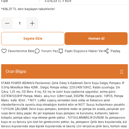
Fiyat
5.076,53 TL + KDV
ineleri
*436,37 TL den başlayan taksitlerle!
eri
Sepete Ekle
Hemen Al
Yorum Yaz
Fiyatı Düşünce Haber Ver
Paylaş
Ürün Bilgisi
i
STAXX POWER 4SDM4/6 Paslanmaz Çelik Dikey 6 Kademeli Derin Kuyu Dalgıç Pompası 4''
0.5Hp Monofaze Max 42Mt ; Dalgıç Pompa voltajı: 220-240V 50HZ; Kablo uzunluğu: 2m
eri
Çıkış: 1,25 inç, OD Boru: 4 inç, 4,5 inç ve üzeri kuyu çaplarına uygundur; anma gücü:
0,37KW/0,50HP Pompa; Maks. akış hızı: 6,8m³/saat, 30GPM; Pompa çarkı: 10PCS; Pompa
Maks. kafa: 42mt ; ? NOT: Lütfen sipariş vermeden önce voltaj ve frekansın yerel
standartlarınızla uyumlu olup olmadığını kontrol edin ve NOT: Susuz kullanılması yasaktır. ;
akinesi
? UYGUN ÇALIŞMA: Derin kuyu pompası, kombine motor ve pompa bir arada, çalışmak için
suya derin dalış yapar. Az yer kaplayan kuyu pompası ve kurulumu, kullanımı, bakımı
kolaydır, pompa odası inşa etmeye gerek yoktur ; ?UYGULANABİLİR DURUM: Su pompasının
ncaları
kuyu ve su borusu için özel bir gereksinimi yoktur; bu, pompanın Çelik boru kuyularında, kül
borusu kuyularında veya toprak kuyularında ve basınç izin veriyorsa çelik boru, hortum veya