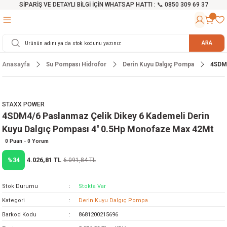
SİPARİŞ VE DETAYLI BİLGİ İÇİN WHATSAP HATTI : 📞 0850 309 69 37
Geri Dön
Geri Dön
Geri Dön
Geri Dön
Geri Dön
Geri Dön
Geri Dön
Geri Dön
Geri Dön
Geri Dön
Geri Dön
Geri Dön
r
alama Cihazları
manları
 Tezgahları
ineleri
Aletleri
ri
Hidrofor
h ve Arabalar
anyo Malzemeleri
ARA
Anasayfa
Su Pompası Hidrofor
Derin Kuyu Dalgıç Pompa
4SDM4
rü
ta Testereler
eri
lar
yici
tör
ineleri
mpası
arı
ma Kesme Makineleri
azları
ve Ekipmanlar
i
Yıkamalar
ı
 Pompası
gıç Pompa
STAXX POWER
4SDM4/6 Paslanmaz Çelik Dikey 6 Kademeli Derin
ı
ici
ıştırıcı Mikser
i
orları
Kuyu Dalgıç Pompası 4'' 0.5Hp Monofaze Max 42Mt
ı
eri
e
rlar
Pompaları
0 Puan - 0 Yorum
4.026,81 TL
%34
6.091,84 TL
ıkma Makinesi
e
ası
Stok Durumu
Stokta Var
Makinesi
akineleri
Kategori
Derin Kuyu Dalgıç Pompa
Barkod Kodu
8681200215696
ruğu Testereler
letleri