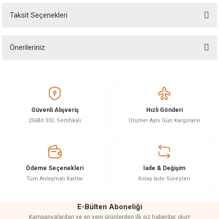
Taksit Seçenekleri
Yorum Yaz
Ürün hakkında henüz soru sorulmamış.
Önerileriniz
Soru Sor
Bu ürünün fiyat bilgisi, resim, ürün açıklamalarında ve diğer konularda
yetersiz gördüğünüz noktaları öneri formunu kullanarak tarafımıza
iletebilirsiniz.
Görüş ve önerileriniz için teşekkür ederiz.
Güvenli Alışveriş
Hızlı Gönderi
Ürün resmi kalitesiz, bozuk veya görüntülenemiyor.
256Bit SSL Sertifikalı
Ürünler Aynı Gün Kargolanır
Ürün açıklamasında eksik bilgiler bulunuyor.
Ürün bilgilerinde hatalar bulunuyor.
Ürün fiyatı diğer sitelerden daha pahalı.
Ödeme Seçenekleri
İade & Değişim
Bu ürüne benzer farklı alternatifler olmalı.
Tüm Anlaşmalı Kartlar
Kolay İade Süreçleri
E-Bülten Aboneliği
Kampanyalardan ve en yeni ürünlerden ilk siz haberdar olun!