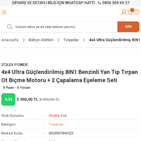
SİPARİŞ VE DETAYLI BİLGİ İÇİN WHATSAP HATTI : 📞 0850 309 69 37
Geri Dön
Geri Dön
Geri Dön
Geri Dön
Geri Dön
Geri Dön
Geri Dön
Geri Dön
Geri Dön
Geri Dön
Geri Dön
Geri Dön
r
alama Cihazları
manları
 Tezgahları
ineleri
Aletleri
ri
Hidrofor
h ve Arabalar
anyo Malzemeleri
ARA
Anasayfa
Bahçe Aletleri
Tırpanlar
4x4 Ultra Güçlendirilmiş 8IN
rü
ta Testereler
eri
lar
yici
tör
ineleri
mpası
arı
ma Kesme Makineleri
azları
ve Ekipmanlar
i
Yıkamalar
ı
 Pompası
gıç Pompa
STAXX POWER
4x4 Ultra Güçlendirilmiş 8IN1 Benzinli Yan Tip Tırpan
ı
ici
ıştırıcı Mikser
i
orları
Ot Biçme Motoru + 2 Çapalama Eşeleme Seti
ı
eri
e
rlar
Pompaları
0 Puan - 0 Yorum
5.900,00 TL
%34
8.900,00 TL
ıkma Makinesi
e
ası
Stok Durumu
Stokta Yok
Makinesi
akineleri
Kategori
Tırpanlar
Barkod Kodu
8024857846323
ruğu Testereler
letleri