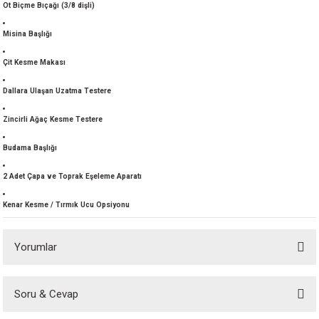
Ot Biçme Bıçağı (3/8 dişli)
akineleri
Misina Başlığı
ancası
Çit Kesme Makası
Dallara Ulaşan Uzatma Testere
Zincirli Ağaç Kesme Testere
Budama Başlığı
eri
2 Adet Çapa ve Toprak Eşeleme Aparatı
 Üfleme Makinesi
Kenar Kesme / Tırmık Ucu Opsiyonu
leri
Yorumlar
Soru & Cevap
Bu ürüne ilk yorumu siz yapın!