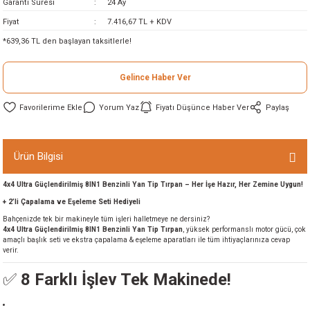
Garanti Süresi
24 Ay
ineleri
Fiyat
7.416,67 TL + KDV
*639,36 TL den başlayan taksitlerle!
eri
Gelince Haber Ver
Yorum Yaz
Fiyatı Düşünce Haber Ver
Paylaş
Ürün Bilgisi
4x4 Ultra Güçlendirilmiş 8IN1 Benzinli Yan Tip Tırpan – Her İşe Hazır, Her Zemine Uygun!
i
+ 2’li Çapalama ve Eşeleme Seti Hediyeli
Bahçenizde tek bir makineyle tüm işleri halletmeye ne dersiniz?
eri
4x4 Ultra Güçlendirilmiş 8IN1 Benzinli Yan Tip Tırpan
, yüksek performanslı motor gücü, çok
amaçlı başlık seti ve ekstra çapalama & eşeleme aparatları ile tüm ihtiyaçlarınıza cevap
verir.
akinesi
✅
8 Farklı İşlev Tek Makinede!
ncaları