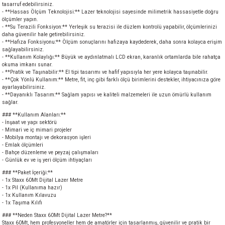
tasarruf edebilirsiniz.
akineleri
- **Hassas Ölçüm Teknolojisi:** Lazer teknolojisi sayesinde milimetrik hassasiyetle doğru
ölçümler yapın.
- **Su Terazili Fonksiyon:** Yerleşik su terazisi ile düzlem kontrolü yapabilir, ölçümlerinizi
ancası
daha güvenilir hale getirebilirsiniz.
- **Hafıza Fonksiyonu:** Ölçüm sonuçlarını hafızaya kaydederek, daha sonra kolayca erişim
sağlayabilirsiniz.
- **Kullanım Kolaylığı:** Büyük ve aydınlatmalı LCD ekran, karanlık ortamlarda bile rahatça
okuma imkanı sunar.
- **Pratik ve Taşınabilir:** El tipi tasarımı ve hafif yapısıyla her yere kolayca taşınabilir.
- **Çok Yönlü Kullanım:** Metre, fit, inç gibi farklı ölçü birimlerini destekler, ihtiyacınıza göre
ayarlayabilirsiniz.
- **Dayanıklı Tasarım:** Sağlam yapısı ve kaliteli malzemeleri ile uzun ömürlü kullanım
sağlar.
eri
### **Kullanım Alanları:**
- İnşaat ve yapı sektörü
- Mimari ve iç mimari projeler
 Üfleme Makinesi
- Mobilya montajı ve dekorasyon işleri
- Emlak ölçümleri
- Bahçe düzenleme ve peyzaj çalışmaları
leri
- Günlük ev ve iş yeri ölçüm ihtiyaçları
### **Paket İçeriği:**
- 1x Staxx 60Mt Dijital Lazer Metre
- 1x Pil (Kullanıma hazır)
- 1x Kullanım Kılavuzu
- 1x Taşıma Kılıfı
### **Neden Staxx 60Mt Dijital Lazer Metre?**
Staxx 60Mt, hem profesyoneller hem de amatörler için tasarlanmış, güvenilir ve pratik bir