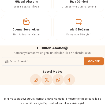
Güvenli Alışveriş
Hızlı Gönderi
Ürün resmi kalitesiz, bozuk veya görüntülenemiyor.
256Bit SSL Sertifikalı
Ürünler Aynı Gün Kargolanır
Ürün açıklamasında eksik bilgiler bulunuyor.
Ürün bilgilerinde hatalar bulunuyor.
Ürün fiyatı diğer sitelerden daha pahalı.
Ödeme Seçenekleri
İade & Değişim
Bu ürüne benzer farklı alternatifler olmalı.
Tüm Anlaşmalı Kartlar
Kolay İade Süreçleri
E-Bülten Aboneliği
Kampanyalardan ve en yeni ürünlerden ilk siz haberdar olun!
GÖNDER
Gönder
Sosyal Medya
Bilgi ve tecrübeyi dürüst hizmet anlayışıyla değerli müşterilerimize daha fazla
aktarabilmek için Expresshirdavat olarak sizinleyiz!