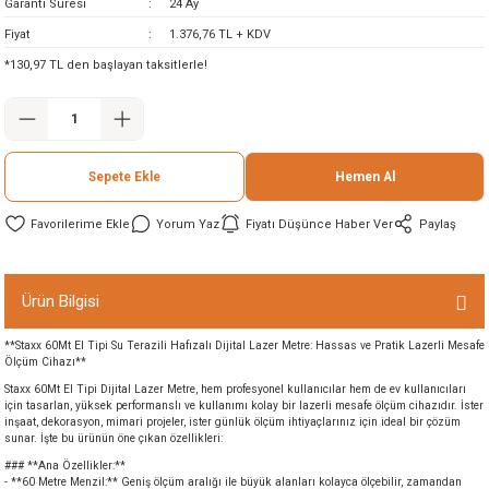
Garanti Süresi
24 Ay
ineleri
Fiyat
1.376,76 TL + KDV
*130,97 TL den başlayan taksitlerle!
eri
Sepete Ekle
Hemen Al
Yorum Yaz
Fiyatı Düşünce Haber Ver
Paylaş
i
Ürün Bilgisi
**Staxx 60Mt El Tipi Su Terazili Hafızalı Dijital Lazer Metre: Hassas ve Pratik Lazerli Mesafe
eri
Ölçüm Cihazı**
Staxx 60Mt El Tipi Dijital Lazer Metre, hem profesyonel kullanıcılar hem de ev kullanıcıları
akinesi
için tasarlan, yüksek performanslı ve kullanımı kolay bir lazerli mesafe ölçüm cihazıdır. İster
inşaat, dekorasyon, mimari projeler, ister günlük ölçüm ihtiyaçlarınız için ideal bir çözüm
sunar. İşte bu ürünün öne çıkan özellikleri:
ncaları
### **Ana Özellikler:**
- **60 Metre Menzil:** Geniş ölçüm aralığı ile büyük alanları kolayca ölçebilir, zamandan