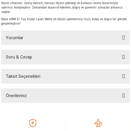
ölçüm cihazıdır. Geniş menzili, hassas ölçüm yeteneği ve kullanıcı dostu tasarımıyla
işlerinizi kolaylaştırır. Zamandan tasarruf ederken, doğru ve güvenilir sonuçlar almanızı
sağlar.
Staxx 60Mt El Tipi Dijital Lazer Metre ile ölçüm işlemlerinizi hızlı, kolay ve doğru bir şekilde
gerçekleştirin!
Yorumlar
Soru & Cevap
Bu ürüne ilk yorumu siz yapın!
Taksit Seçenekleri
Yorum Yaz
Ürün hakkında henüz soru sorulmamış.
Önerileriniz
Soru Sor
Bu ürünün fiyat bilgisi, resim, ürün açıklamalarında ve diğer konularda
yetersiz gördüğünüz noktaları öneri formunu kullanarak tarafımıza
iletebilirsiniz.
Görüş ve önerileriniz için teşekkür ederiz.