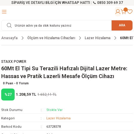
SİPARİŞ VE DETAYLI BİLGİ İÇİN WHATSAP HATTI : 📞 0850 309 69 37
Geri Dön
Geri Dön
Geri Dön
Geri Dön
Geri Dön
Geri Dön
Geri Dön
Geri Dön
Geri Dön
Geri Dön
Geri Dön
Geri Dön
r
alama Cihazları
manları
 Tezgahları
ineleri
Aletleri
ri
Hidrofor
h ve Arabalar
anyo Malzemeleri
ARA
Anasayfa
Ölçüm ve Hizalama Cihazları
Lazer Hizalama
60Mt El 
rü
ta Testereler
eri
lar
yici
tör
ineleri
mpası
arı
ma Kesme Makineleri
azları
ve Ekipmanlar
i
Yıkamalar
ı
 Pompası
gıç Pompa
STAXX POWER
60Mt El Tipi Su Terazili Hafızalı Dijital Lazer Metre:
ı
ici
ıştırıcı Mikser
i
orları
Hassas ve Pratik Lazerli Mesafe Ölçüm Cihazı
ı
eri
e
rlar
Pompaları
0 Puan - 0 Yorum
1.208,59 TL
%27
1.652,11 TL
ıkma Makinesi
e
ası
Stok Durumu
Stokta Var
Makinesi
akineleri
Kategori
Lazer Hizalama
Barkod Kodu
63728378
ruğu Testereler
letleri