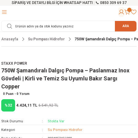
SİPARİŞ VE DETAYLI BİLGİ İÇİN WHATSAP HATTI : 📞 0850 309 69 37
Geri Dön
Geri Dön
Geri Dön
Geri Dön
Geri Dön
Geri Dön
Geri Dön
Geri Dön
Geri Dön
Geri Dön
Geri Dön
Geri Dön
r
alama Cihazları
manları
 Tezgahları
ineleri
Aletleri
ri
Hidrofor
h ve Arabalar
anyo Malzemeleri
ARA
Anasayfa
Su Pompası Hidrofor
750W Şamandıralı Dalgıç Pompa – Pas
rü
ta Testereler
eri
lar
yici
tör
ineleri
mpası
arı
ma Kesme Makineleri
azları
ve Ekipmanlar
i
Yıkamalar
ı
 Pompası
gıç Pompa
STAXX POWER
750W Şamandıralı Dalgıç Pompa – Paslanmaz Inox
ı
ici
ıştırıcı Mikser
i
orları
Gövdeli | Kirli ve Temiz Su Uyumlu Bakır Sargı
Copper
ı
eri
e
rlar
Pompaları
0 Puan - 0 Yorum
ıkma Makinesi
e
ası
4.424,11 TL
%32
6.541,92 TL
Makinesi
akineleri
Stok Durumu
Stokta Var
Kategori
Su Pompası Hidrofor
ruğu Testereler
letleri