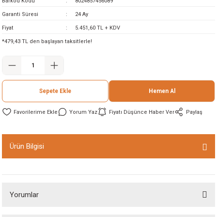
Barkod Kodu
8024857456089
ineleri
Garanti Süresi
24 Ay
Fiyat
5.451,60 TL + KDV
eri
*479,43 TL den başlayan taksitlerle!
Sepete Ekle
Hemen Al
Yorum Yaz
Fiyatı Düşünce Haber Ver
Paylaş
i
Ürün Bilgisi
eri
akinesi
Yorumlar
ncaları