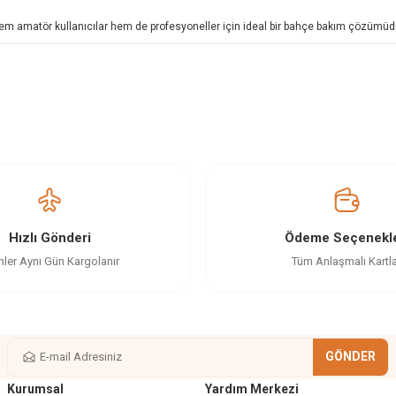
 hem amatör kullanıcılar hem de profesyoneller için ideal bir bahçe bakım çözümüd
z gördüğünüz noktaları öneri formunu kullanarak tarafımıza iletebilirsiniz.
Ürün hakkında henüz soru sorulmamış.
Bu ürüne ilk yorumu siz yapın!
Yorum Yaz
Soru Sor
Hızlı Gönderi
Ödeme Seçenekle
nler Aynı Gün Kargolanır
Tüm Anlaşmalı Kartl
GÖNDER
Kurumsal
Yardım Merkezi
Gönder