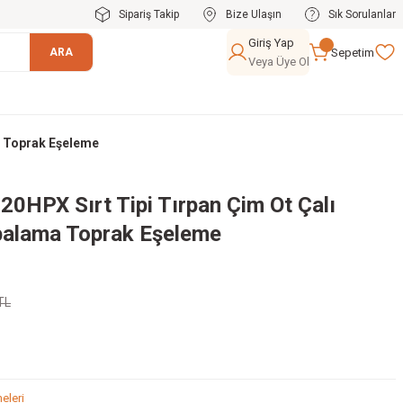
Sipariş Takip
Bize Ulaşın
Sık Sorulanlar
Giriş Yap
Sepetim
ARA
Veya Üye Ol
ma Toprak Eşeleme
i 20HPX Sırt Tipi Tırpan Çim Ot Çalı
palama Toprak Eşeleme
TL
eleri