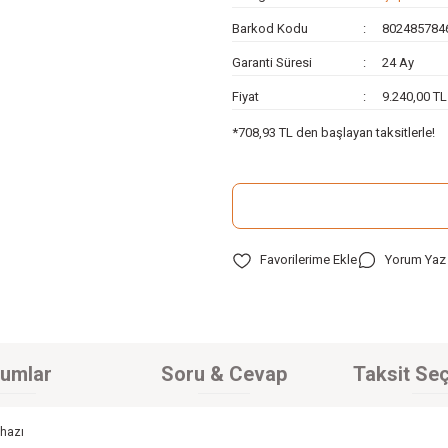
Barkod Kodu
802485784
Garanti Süresi
24 Ay
Fiyat
9.240,00 T
*708,93 TL den başlayan taksitlerle!
Yorum Yaz
umlar
Soru & Cevap
Taksit Seç
ihazı