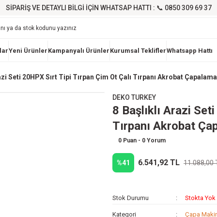
SİPARİŞ VE DETAYLI BİLGİ İÇİN WHATSAP HATTI : 📞 0850 309 69 37
lar
Yeni Ürünler
Kampanyalı Ürünler
Kurumsal Teklifler
Whatsapp Hattı
razi Seti 20HPX Sırt Tipi Tırpan Çim Ot Çalı Tırpanı Akrobat Çapala
DEKO TURKEY
8 Başlıklı Arazi Set
Tırpanı Akrobat Ça
0 Puan - 0 Yorum
6.541,92 TL
%41
11.088,00 
Stok Durumu
Stokta Yok
Kategori
Çapa Makin