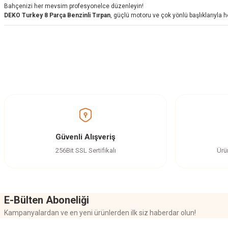
Bahçenizi her mevsim profesyonelce düzenleyin!
DEKO Turkey 8 Parça Benzinli Tırpan
, güçlü motoru ve çok yönlü başlıklarıyla
Bu ürünün fiyat bilgisi, resim, ürün açıklamalarında ve diğer konularda yetersi
Görüş ve önerileriniz için teşekkür ederiz.
Ürün resmi kalitesiz, bozuk veya görüntülenemiyor.
Ürün açıklamasında eksik bilgiler bulunuyor.
Ürün bilgilerinde hatalar bulunuyor.
Güvenli Alışveriş
Ürün fiyatı diğer sitelerden daha pahalı.
256Bit SSL Sertifikalı
Ürü
Bu ürüne benzer farklı alternatifler olmalı.
E-Bülten Aboneliği
Kampanyalardan ve en yeni ürünlerden ilk siz haberdar olun!