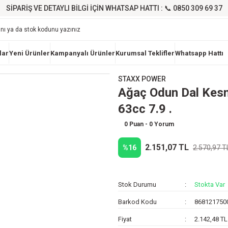
SİPARİŞ VE DETAYLI BİLGİ İÇİN WHATSAP HATTI : 📞 0850 309 69 37
lar
Yeni Ürünler
Kampanyalı Ürünler
Kurumsal Teklifler
Whatsapp Hattı
STAXX POWER
Ağaç Odun Dal Kesm
63cc 7.9 .
0 Puan - 0 Yorum
2.151,07 TL
%16
2.570,97 T
Stok Durumu
Stokta Var
Barkod Kodu
868121750
Fiyat
2.142,48 T