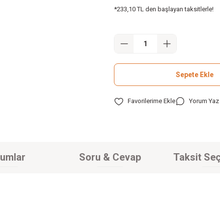
*233,10 TL den başlayan taksitlerle!
Sepete Ekle
Yorum Yaz
umlar
Soru & Cevap
Taksit Seç
z gördüğünüz noktaları öneri formunu kullanarak tarafımıza iletebilirsiniz.