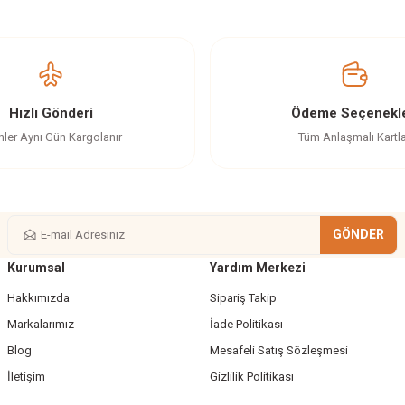
Ürün hakkında henüz soru sorulmamış.
Bu ürüne ilk yorumu siz yapın!
Yorum Yaz
Soru Sor
Hızlı Gönderi
Ödeme Seçenekle
nler Aynı Gün Kargolanır
Tüm Anlaşmalı Kartl
GÖNDER
Kurumsal
Yardım Merkezi
Gönder
Hakkımızda
Sipariş Takip
Markalarımız
İade Politikası
Blog
Mesafeli Satış Sözleşmesi
İletişim
Gizlilik Politikası