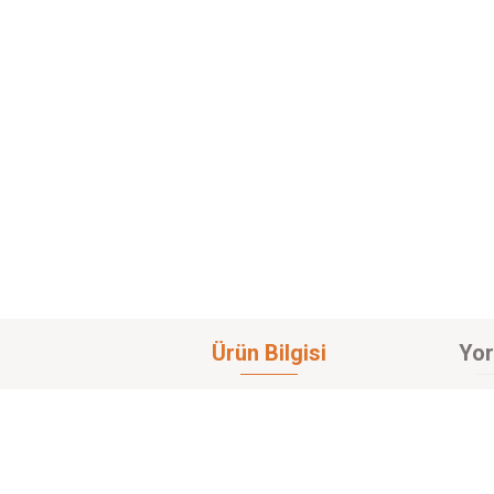
Ürün Bilgisi
Yor
Bu ürünün fiyat bilgisi, resim, ürün açıklamalarında ve diğer konularda yetersi