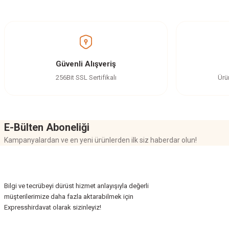
Görüş ve önerileriniz için teşekkür ederiz.
Ürün resmi kalitesiz, bozuk veya görüntülenemiyor.
Ürün açıklamasında eksik bilgiler bulunuyor.
Ürün bilgilerinde hatalar bulunuyor.
Güvenli Alışveriş
Ürün fiyatı diğer sitelerden daha pahalı.
256Bit SSL Sertifikalı
Ürü
Bu ürüne benzer farklı alternatifler olmalı.
E-Bülten Aboneliği
Kampanyalardan ve en yeni ürünlerden ilk siz haberdar olun!
Bilgi ve tecrübeyi dürüst hizmet anlayışıyla değerli
müşterilerimize daha fazla aktarabilmek için
Expresshirdavat olarak sizinleyiz!