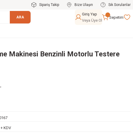
Sipariş Takip
Bize Ulaşın
Sık Sorulanlar
Giriş Yap
Sepetim
ARA
Veya Üye Ol
e Makinesi Benzinli Motorlu Testere
L
0167
L + KDV