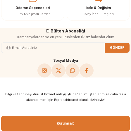
Ürün fiyatı diğer sitelerden daha pahalı.
Ödeme Seçenekleri
İade & Değişim
Bu ürüne benzer farklı alternatifler olmalı.
Tüm Anlaşmalı Kartlar
Kolay İade Süreçleri
E-Bülten Aboneliği
Kampanyalardan ve en yeni ürünlerden ilk siz haberdar olun!
GÖNDER
Gönder
Sosyal Medya
Bilgi ve tecrübeyi dürüst hizmet anlayışıyla değerli müşterilerimize daha fazla
aktarabilmek için Expresshirdavat olarak sizinleyiz!
Kurumsal