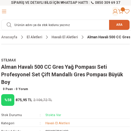
SİPARİŞ VE DETAYLI BİLGİ İÇİN WHATSAP HATTI : 📞 0850 309 69 37
Geri Dön
Geri Dön
Geri Dön
Geri Dön
Geri Dön
Geri Dön
Geri Dön
Geri Dön
Geri Dön
Geri Dön
Geri Dön
Geri Dön
r
alama Cihazları
manları
 Tezgahları
ineleri
Aletleri
ri
Hidrofor
h ve Arabalar
anyo Malzemeleri
ARA
Anasayfa
El Aletleri
Havalı El Aletleri
Alman Havalı 500 CC Gres 
rü
ta Testereler
eri
lar
yici
tör
ineleri
mpası
arı
ma Kesme Makineleri
azları
ve Ekipmanlar
i
Yıkamalar
ı
 Pompası
gıç Pompa
STİLMAX
Alman Havalı 500 CC Gres Yağ Pompası Seti
ı
ici
ıştırıcı Mikser
i
orları
Profesyonel Set Çift Mandallı Gres Pompası Büyük
Boy
ı
eri
e
rlar
Pompaları
0 Puan - 0 Yorum
ıkma Makinesi
e
ası
875,95 TL
%58
2.106,72 TL
Makinesi
akineleri
Stok Durumu
Stokta Var
Kategori
Havalı El Aletleri
ruğu Testereler
letleri