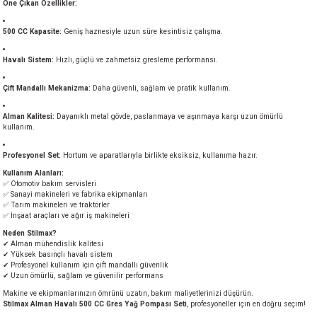
Öne Çıkan Özellikler:
akineleri
500 CC Kapasite:
Geniş haznesiyle uzun süre kesintisiz çalışma.
ancası
Havalı Sistem:
Hızlı, güçlü ve zahmetsiz gresleme performansı.
Çift Mandallı Mekanizma:
Daha güvenli, sağlam ve pratik kullanım.
Alman Kalitesi:
Dayanıklı metal gövde, paslanmaya ve aşınmaya karşı uzun ömürlü
kullanım.
eri
Profesyonel Set:
Hortum ve aparatlarıyla birlikte eksiksiz, kullanıma hazır.
Kullanım Alanları:
✅ Otomotiv bakım servisleri
 Üfleme Makinesi
✅ Sanayi makineleri ve fabrika ekipmanları
✅ Tarım makineleri ve traktörler
✅ İnşaat araçları ve ağır iş makineleri
leri
Neden Stilmax?
✔ Alman mühendislik kalitesi
✔ Yüksek basınçlı havalı sistem
✔ Profesyonel kullanım için çift mandallı güvenlik
✔ Uzun ömürlü, sağlam ve güvenilir performans
Makine ve ekipmanlarınızın ömrünü uzatın, bakım maliyetlerinizi düşürün.
Stilmax Alman Havalı 500 CC Gres Yağ Pompası Seti
, profesyoneller için en doğru seçim!