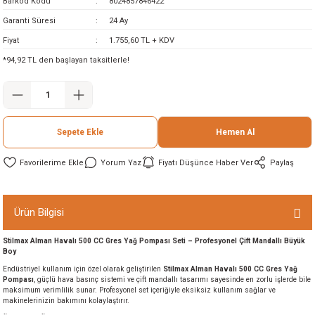
Barkod Kodu
8024857846422
ineleri
Garanti Süresi
24 Ay
Fiyat
1.755,60 TL + KDV
eri
*94,92 TL den başlayan taksitlerle!
Sepete Ekle
Hemen Al
Yorum Yaz
Fiyatı Düşünce Haber Ver
Paylaş
i
Ürün Bilgisi
eri
Stilmax Alman Havalı 500 CC Gres Yağ Pompası Seti – Profesyonel Çift Mandallı Büyük
Boy
akinesi
Endüstriyel kullanım için özel olarak geliştirilen
Stilmax Alman Havalı 500 CC Gres Yağ
Pompası
, güçlü hava basınç sistemi ve çift mandallı tasarımı sayesinde en zorlu işlerde bile
maksimum verimlilik sunar. Profesyonel set içeriğiyle eksiksiz kullanım sağlar ve
ncaları
makinelerinizin bakımını kolaylaştırır.