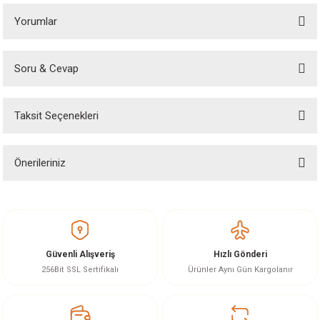
Yorumlar
Soru & Cevap
Bu ürüne ilk yorumu siz yapın!
Taksit Seçenekleri
Yorum Yaz
Ürün hakkında henüz soru sorulmamış.
Önerileriniz
Soru Sor
Bu ürünün fiyat bilgisi, resim, ürün açıklamalarında ve diğer konularda
yetersiz gördüğünüz noktaları öneri formunu kullanarak tarafımıza
iletebilirsiniz.
Görüş ve önerileriniz için teşekkür ederiz.
Güvenli Alışveriş
Hızlı Gönderi
Ürün resmi kalitesiz, bozuk veya görüntülenemiyor.
256Bit SSL Sertifikalı
Ürünler Aynı Gün Kargolanır
Ürün açıklamasında eksik bilgiler bulunuyor.
Ürün bilgilerinde hatalar bulunuyor.