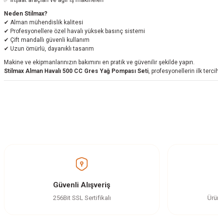
Neden Stilmax?
✔ Alman mühendislik kalitesi
✔ Profesyonellere özel havalı yüksek basınç sistemi
✔ Çift mandallı güvenli kullanım
✔ Uzun ömürlü, dayanıklı tasarım
Makine ve ekipmanlarınızın bakımını en pratik ve güvenilir şekilde yapın.
Stilmax Alman Havalı 500 CC Gres Yağ Pompası Seti
, profesyonellerin ilk tercih
Bu ürünün fiyat bilgisi, resim, ürün açıklamalarında ve diğer konularda yetersi
Görüş ve önerileriniz için teşekkür ederiz.
Ürün resmi kalitesiz, bozuk veya görüntülenemiyor.
Ürün açıklamasında eksik bilgiler bulunuyor.
Ürün bilgilerinde hatalar bulunuyor.
Güvenli Alışveriş
Ürün fiyatı diğer sitelerden daha pahalı.
256Bit SSL Sertifikalı
Ürü
Bu ürüne benzer farklı alternatifler olmalı.