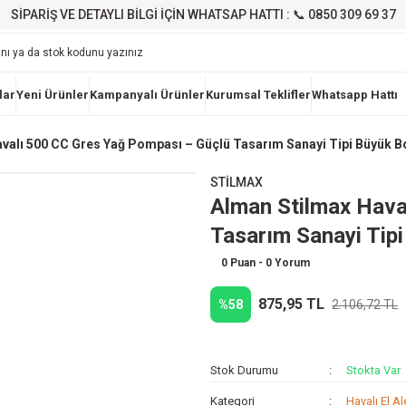
SİPARİŞ VE DETAYLI BİLGİ İÇİN WHATSAP HATTI : 📞 0850 309 69 37
lar
Yeni Ürünler
Kampanyalı Ürünler
Kurumsal Teklifler
Whatsapp Hattı
valı 500 CC Gres Yağ Pompası – Güçlü Tasarım Sanayi Tipi Büyük B
STİLMAX
Alman Stilmax Hava
Tasarım Sanayi Tip
0 Puan - 0 Yorum
875,95 TL
%58
2.106,72 TL
Stok Durumu
Stokta Var
Kategori
Havalı El Ale