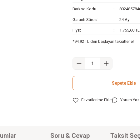
Barkod Kodu
802485784
Garanti Süresi
24 Ay
Fiyat
1.755,60 T
*94,92 TL den başlayan taksitlerle!
Sepete Ekle
Yorum Yaz
umlar
Soru & Cevap
Taksit Seç