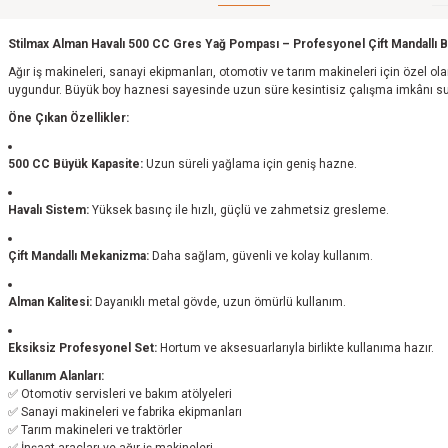
Stilmax Alman Havalı 500 CC Gres Yağ Pompası – Profesyonel Çift Mandallı 
Ağır iş makineleri, sanayi ekipmanları, otomotiv ve tarım makineleri için özel o
uygundur. Büyük boy haznesi sayesinde uzun süre kesintisiz çalışma imkânı su
Öne Çıkan Özellikler:
500 CC Büyük Kapasite:
Uzun süreli yağlama için geniş hazne.
Havalı Sistem:
Yüksek basınç ile hızlı, güçlü ve zahmetsiz gresleme.
Çift Mandallı Mekanizma:
Daha sağlam, güvenli ve kolay kullanım.
Alman Kalitesi:
Dayanıklı metal gövde, uzun ömürlü kullanım.
Eksiksiz Profesyonel Set:
Hortum ve aksesuarlarıyla birlikte kullanıma hazır.
Kullanım Alanları:
✅ Otomotiv servisleri ve bakım atölyeleri
✅ Sanayi makineleri ve fabrika ekipmanları
✅ Tarım makineleri ve traktörler
✅ İnşaat araçları ve ağır iş makineleri