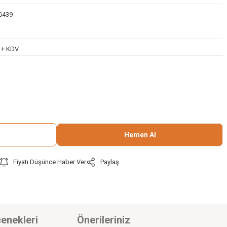
6439
L + KDV
Hemen Al
Fiyatı Düşünce Haber Ver
Paylaş
enekleri
Önerileriniz