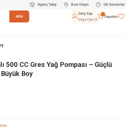
Sipariş Takip
Bize Ulaşın
Sık Sorulanlar
Giriş Yap
Sepetim
ARA
Veya Üye Ol
oy
lı 500 CC Gres Yağ Pompası – Güçlü
i Büyük Boy
tleri