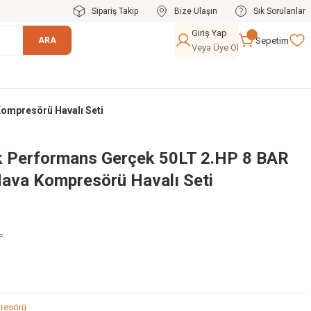
Sipariş Takip
Bize Ulaşın
Sık Sorulanlar
Giriş Yap
Sepetim
ARA
Veya Üye Ol
Kompresörü Havalı Seti
ek Performans Gerçek 50LT 2.HP 8 BAR
Hava Kompresörü Havalı Seti
L
resörü