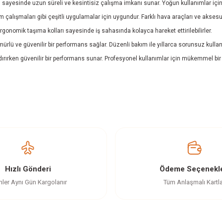
ı sayesinde uzun süreli ve kesintisiz çalışma imkanı sunar. Yoğun kullanımlar için 
lışmaları gibi çeşitli uygulamalar için uygundur. Farklı hava araçları ve aksesuarla
 ergonomik taşıma kolları sayesinde iş sahasında kolayca hareket ettirilebilirler.
mürlü ve güvenilir bir performans sağlar. Düzenli bakım ile yıllarca sorunsuz kullanıl
andırırken güvenilir bir performans sunar. Profesyonel kullanımlar için mükemmel bi
z gördüğünüz noktaları öneri formunu kullanarak tarafımıza iletebilirsiniz.
Ürün hakkında henüz soru sorulmamış.
Soru Sor
araç bakımı işlerimde sıkça kullanıyorum ve her seferinde başarılı sonuçlar alıyoru
Hızlı Gönderi
Ödeme Seçenekle
nler Aynı Gün Kargolanır
Tüm Anlaşmalı Kartl
etkili bir şekilde çalışıyor. Ayrıca taşınabilir olması da büyük bir avantaj. Kesinlik