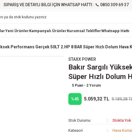
SİPARİŞ VE DETAYLI BİLGİ İÇİN WHATSAP HATTI : 📞 0850 309 69 37
lar
Yeni Ürünler
Kampanyalı Ürünler
Kurumsal Teklifler
Whatsapp Hattı
Yüksek Performans Gerçek 50LT 2.HP 8 BAR Süper Hızlı Dolum Hava 
STAXX POWER
Bakır Sargılı Yüks
Süper Hızlı Dolum 
5 Puan - 2 Yorum
5.059,32 TL
%45
9.189,38 T
Stok Durumu
Stokta Yok
Kategori
Hava Komp