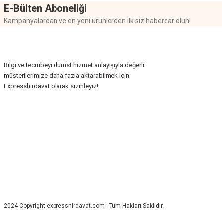
E-Bülten Aboneliği
MEHMET DEMİR ALP | 11/06/2024
Kampanyalardan ve en yeni ürünlerden ilk siz haberdar olun!
Yorum Yaz
Bilgi ve tecrübeyi dürüst hizmet anlayışıyla değerli
müşterilerimize daha fazla aktarabilmek için
Expresshirdavat olarak sizinleyiz!
2024 Copyright expresshirdavat.com - Tüm Hakları Saklıdır.