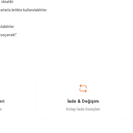
idealdir.
rla birlikte kullanılabilirler.
abilirler.
r seçenek!"
m. Kaliteli bir ürün
ri
İade & Değişim
ar
Kolay İade Süreçleri
le tavsiye ederim