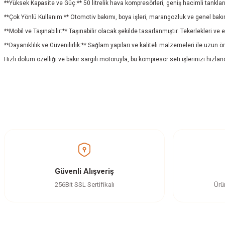
**Yüksek Kapasite ve Güç:** 50 litrelik hava kompresörleri, geniş hacimli tanklar
**Çok Yönlü Kullanım:** Otomotiv bakımı, boya işleri, marangozluk ve genel bakım ça
**Mobil ve Taşınabilir:** Taşınabilir olacak şekilde tasarlanmıştır. Tekerlekleri ve
**Dayanıklılık ve Güvenilirlik:** Sağlam yapıları ve kaliteli malzemeleri ile uzun ö
Hızlı dolum özelliği ve bakır sargılı motoruyla, bu kompresör seti işlerinizi hızl
Bu ürünün fiyat bilgisi, resim, ürün açıklamalarında ve diğer konularda yetersi
Görüş ve önerileriniz için teşekkür ederiz.
Üst Seviye
Ürün resmi kalitesiz, bozuk veya görüntülenemiyor.
Ürün açıklamasında eksik bilgiler bulunuyor.
Bu kompresör, hem güçlü hem de kullanımı kolay bir ürün. İnşaat projelerimde ve 
Ürün bilgilerinde hatalar bulunuyor.
Güvenli Alışveriş
M... A... | 11/06/2024
Ürün fiyatı diğer sitelerden daha pahalı.
256Bit SSL Sertifikalı
Ürü
Bu ürüne benzer farklı alternatifler olmalı.
Kaliteli
Bu kompresör, beklentilerimi fazlasıyla karşıladı. Güçlü motoru sayesinde hızlı ve 