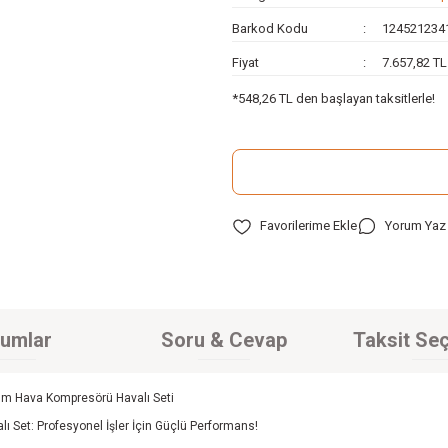
Barkod Kodu
124521234
Fiyat
7.657,82 T
*548,26 TL den başlayan taksitlerle!
Yorum Yaz
umlar
Soru & Cevap
Taksit Seç
lum Hava Kompresörü Havalı Seti
ı Set: Profesyonel İşler İçin Güçlü Performans!