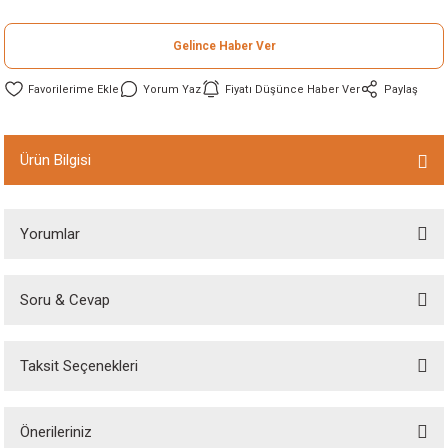
ineleri
Gelince Haber Ver
eri
Yorum Yaz
Fiyatı Düşünce Haber Ver
Paylaş
Ürün Bilgisi
Yorumlar
i
Soru & Cevap
Bu ürüne ilk yorumu siz yapın!
eri
Taksit Seçenekleri
Yorum Yaz
akinesi
Ürün hakkında henüz soru sorulmamış.
ncaları
Önerileriniz
Soru Sor