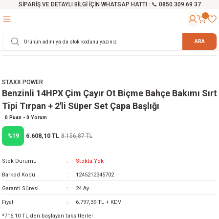
SİPARİŞ VE DETAYLI BİLGİ İÇİN WHATSAP HATTI : 📞 0850 309 69 37
Geri Dön
Geri Dön
Geri Dön
Geri Dön
Geri Dön
Geri Dön
Geri Dön
Geri Dön
Geri Dön
Geri Dön
Geri Dön
Geri Dön
r
alama Cihazları
manları
 Tezgahları
ineleri
Aletleri
ri
Hidrofor
h ve Arabalar
anyo Malzemeleri
ARA
rü
ta Testereler
eri
lar
yici
tör
ineleri
mpası
arı
STAXX POWER
ma Kesme Makineleri
azları
ve Ekipmanlar
i
Yıkamalar
ı
 Pompası
gıç Pompa
Benzinli 14HPX Çim Çayır Ot Biçme Bahçe Bakımı Sırt
Tipi Tırpan + 2'li Süper Set Çapa Başlığı
ı
ici
ıştırıcı Mikser
i
orları
0 Puan - 0 Yorum
6.608,10 TL
%19
8.156,87 TL
ı
eri
e
rlar
Pompaları
ıkma Makinesi
e
ası
Stok Durumu
Stokta Yok
Barkod Kodu
1245212345702
Makinesi
akineleri
Garanti Süresi
24 Ay
Fiyat
6.797,39 TL + KDV
ruğu Testereler
letleri
*716,10 TL den başlayan taksitlerle!