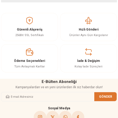
akineleri
Bu ürünün fiyat bilgisi, resim, ürün açıklamalarında ve diğer konularda
yetersiz gördüğünüz noktaları öneri formunu kullanarak tarafımıza
iletebilirsiniz.
ancası
Görüş ve önerileriniz için teşekkür ederiz.
Güvenli Alışveriş
Hızlı Gönderi
Ürün resmi kalitesiz, bozuk veya görüntülenemiyor.
256Bit SSL Sertifikalı
Ürünler Aynı Gün Kargolanır
Ürün açıklamasında eksik bilgiler bulunuyor.
Ürün bilgilerinde hatalar bulunuyor.
eri
Ürün fiyatı diğer sitelerden daha pahalı.
Ödeme Seçenekleri
İade & Değişim
Bu ürüne benzer farklı alternatifler olmalı.
Tüm Anlaşmalı Kartlar
Kolay İade Süreçleri
 Üfleme Makinesi
E-Bülten Aboneliği
leri
Kampanyalardan ve en yeni ürünlerden ilk siz haberdar olun!
GÖNDER
Gönder
Sosyal Medya