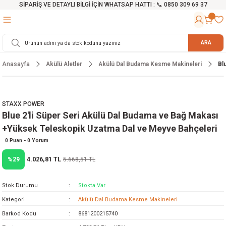
SİPARİŞ VE DETAYLI BİLGİ İÇİN WHATSAP HATTI : 📞 0850 309 69 37
Geri Dön
Geri Dön
Geri Dön
Geri Dön
Geri Dön
Geri Dön
Geri Dön
Geri Dön
Geri Dön
Geri Dön
Geri Dön
Geri Dön
r
alama Cihazları
manları
 Tezgahları
ineleri
Aletleri
ri
Hidrofor
h ve Arabalar
anyo Malzemeleri
ARA
Anasayfa
Akülü Aletler
Akülü Dal Budama Kesme Makineleri
Bl
rü
ta Testereler
eri
lar
yici
tör
ineleri
mpası
arı
ma Kesme Makineleri
azları
ve Ekipmanlar
i
Yıkamalar
ı
 Pompası
gıç Pompa
STAXX POWER
Blue 2'li Süper Seri Akülü Dal Budama ve Bağ Makası
ı
ici
ıştırıcı Mikser
i
orları
+Yüksek Teleskopik Uzatma Dal ve Meyve Bahçeleri
ı
eri
e
rlar
Pompaları
0 Puan - 0 Yorum
4.026,81 TL
%29
5.668,51 TL
ıkma Makinesi
e
ası
Stok Durumu
Stokta Var
Makinesi
akineleri
Kategori
Akülü Dal Budama Kesme Makineleri
Barkod Kodu
8681200215740
ruğu Testereler
letleri