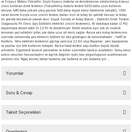
ve Fırçasız Motoru Yükseltin: Güçlü fırçasız motorlar ve derinlemesine söndürülmüş kılavuz
akineleri
zincir kullanan direk testeresi (Yükseltilmiş motorlu testere %330 daha uzun kullanım
ömrüne, %80 daha yüksek çıkış gücüne, %60 daha düşük enerji tüketimine sahiptir), 100'e
varan kesme hızıyla uzun zincirli testere, dalları hızlı ve kolay bir şekilde hassas ve kolay
bir şekilde kesmenize olanak tanır. Düşük Gürültü ve Kolay Bakım. ; Elektrikli Direk Testere
ancası
Olağanüstü Pil Ömrü :Şarj Edilebilir elektrikli zincirli testeremiz, 45 dakikaya kadar (2 Pil)
dayanmaya devam eden 2x 2,0 Pil ile donatılmıştır. Kendi kendine aşırı yük ve sıcaklık
korumalı şarj edilebilir piller, çok daha uzun pil ömrü sağlar. Ayrıca akü kutup testeresinin
üzerinde zamanında şarj etmenizi bildiren bir akü göstergesi de bulunmaktadır. ; Hafif ve
Konforlu : Mini elektrikli testerenin ağırlığı yalnızca 2,3 KG olup Bayanlar , yeni başlayanlar
ve yaşlılar için bile kullanımı kolaydır. Ayrıca halat testere sapı konforu büyük ölçüde
artırabilir. Ergonomik tasarım parmaklar ve kollar üzerindeki baskıyı azaltabilir. Geniş omuz
askısı omuzları hassaslaştırır ve ağırlık dağılımı iyidir, kas yorgunluğunun azaltılmasına
yardımcı olur. Ağaç kesme, bahçe budama, dal budama ve çalı budama için. ;
eri
Yorumlar
 Üfleme Makinesi
leri
Soru & Cevap
Bu ürüne ilk yorumu siz yapın!
Taksit Seçenekleri
Yorum Yaz
Ürün hakkında henüz soru sorulmamış.
Önerileriniz