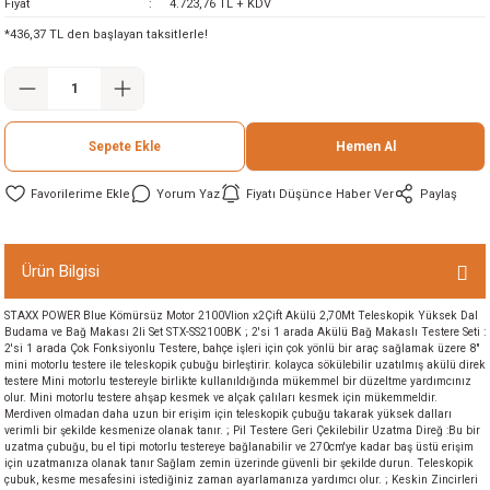
Fiyat
4.723,76 TL + KDV
ineleri
*436,37 TL den başlayan taksitlerle!
eri
Sepete Ekle
Hemen Al
Yorum Yaz
Fiyatı Düşünce Haber Ver
Paylaş
Ürün Bilgisi
i
STAXX POWER Blue Kömürsüz Motor 2100Vlion x2Çift Akülü 2,70Mt Teleskopik Yüksek Dal
Budama ve Bağ Makası 2li Set STX-SS2100BK ; 2'si 1 arada Akülü Bağ Makaslı Testere Seti :
eri
2'si 1 arada Çok Fonksiyonlu Testere, bahçe işleri için çok yönlü bir araç sağlamak üzere 8"
mini motorlu testere ile teleskopik çubuğu birleştirir. kolayca sökülebilir uzatılmış akülü direk
testere Mini motorlu testereyle birlikte kullanıldığında mükemmel bir düzeltme yardımcınız
olur. Mini motorlu testere ahşap kesmek ve alçak çalıları kesmek için mükemmeldir.
akinesi
Merdiven olmadan daha uzun bir erişim için teleskopik çubuğu takarak yüksek dalları
verimli bir şekilde kesmenize olanak tanır. ; Pil Testere Geri Çekilebilir Uzatma Direğ :Bu bir
uzatma çubuğu, bu el tipi motorlu testereye bağlanabilir ve 270cm'ye kadar baş üstü erişim
ncaları
için uzatmanıza olanak tanır Sağlam zemin üzerinde güvenli bir şekilde durun. Teleskopik
çubuk, kesme mesafesini istediğiniz zaman ayarlamanıza yardımcı olur. ; Keskin Zincirleri