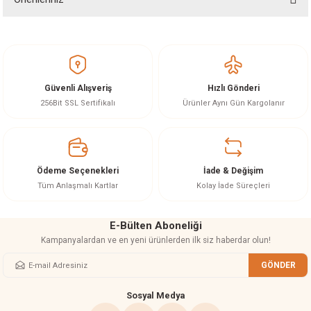
Soru Sor
Bu ürünün fiyat bilgisi, resim, ürün açıklamalarında ve diğer konularda
yetersiz gördüğünüz noktaları öneri formunu kullanarak tarafımıza
iletebilirsiniz.
Görüş ve önerileriniz için teşekkür ederiz.
Güvenli Alışveriş
Hızlı Gönderi
Ürün resmi kalitesiz, bozuk veya görüntülenemiyor.
256Bit SSL Sertifikalı
Ürünler Aynı Gün Kargolanır
Ürün açıklamasında eksik bilgiler bulunuyor.
Ürün bilgilerinde hatalar bulunuyor.
Ürün fiyatı diğer sitelerden daha pahalı.
Ödeme Seçenekleri
İade & Değişim
Bu ürüne benzer farklı alternatifler olmalı.
Tüm Anlaşmalı Kartlar
Kolay İade Süreçleri
E-Bülten Aboneliği
Kampanyalardan ve en yeni ürünlerden ilk siz haberdar olun!
GÖNDER
Gönder
Sosyal Medya