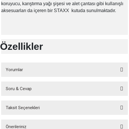
koruyucu, karıştırma yağı şişesi ve alet çantası gibi kullanışlı
aksesuarları da içeren bir STAXX kutuda sunulmaktadır.
Özellikler
Yorumlar
Soru & Cevap
Bu ürüne ilk yorumu siz yapın!
Taksit Seçenekleri
Yorum Yaz
Ürün hakkında henüz soru sorulmamış.
Önerileriniz
Soru Sor