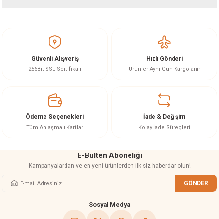
Bu ürünün fiyat bilgisi, resim, ürün açıklamalarında ve diğer konularda
yetersiz gördüğünüz noktaları öneri formunu kullanarak tarafımıza
iletebilirsiniz.
Görüş ve önerileriniz için teşekkür ederiz.
Güvenli Alışveriş
Hızlı Gönderi
Ürün resmi kalitesiz, bozuk veya görüntülenemiyor.
256Bit SSL Sertifikalı
Ürünler Aynı Gün Kargolanır
Ürün açıklamasında eksik bilgiler bulunuyor.
Ürün bilgilerinde hatalar bulunuyor.
Ürün fiyatı diğer sitelerden daha pahalı.
Ödeme Seçenekleri
İade & Değişim
Bu ürüne benzer farklı alternatifler olmalı.
Tüm Anlaşmalı Kartlar
Kolay İade Süreçleri
E-Bülten Aboneliği
Kampanyalardan ve en yeni ürünlerden ilk siz haberdar olun!
GÖNDER
Gönder
Sosyal Medya