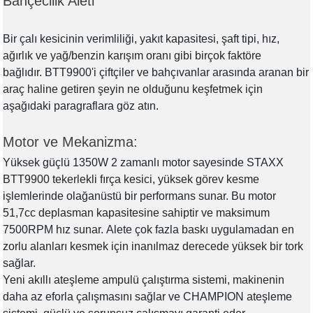
Bahçecilik Aleti
akineleri
Bir çalı kesicinin verimliliği, yakıt kapasitesi, şaft tipi, hız,
ancası
ağırlık ve yağ/benzin karışım oranı gibi birçok faktöre
bağlıdır.
BTT9900'i çiftçiler ve bahçıvanlar arasında aranan bir
araç haline getiren şeyin ne olduğunu keşfetmek için
aşağıdaki paragraflara göz atın.
Motor ve Mekanizma:
eri
Yüksek güçlü 1350W 2 zamanlı motor sayesinde STAXX
BTT9900 tekerlekli fırça kesici, yüksek görev kesme
 Üfleme Makinesi
işlemlerinde olağanüstü bir performans sunar. Bu motor
51,7cc deplasman kapasitesine sahiptir ve maksimum
leri
7500RPM hız sunar.
Alete çok fazla baskı uygulamadan en
zorlu alanları kesmek için inanılmaz derecede yüksek bir tork
sağlar.
Yeni akıllı ateşleme ampulü çalıştırma sistemi, makinenin
daha az eforla çalışmasını sağlar ve CHAMPION ateşleme