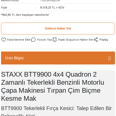
Barkod Kodu
1101231032101
ineleri
Fiyat
8.518,25 TL + KDV
*865,85 TL den başlayan taksitlerle!
eri
Gelince Haber Ver
Yorum Yaz
Fiyatı Düşünce Haber Ver
Paylaş
Ürün Bilgisi
i
STAXX BTT9900 4x4 Quadron 2
Zamanlı Tekerlekli Benzinli Motorlu
eri
Çapa Makinesi Tırpan Çim Biçme
akinesi
Kesme Mak
BTT9900 Tekerlekli Fırça Kesici: Talep Edilen Bir
ncaları