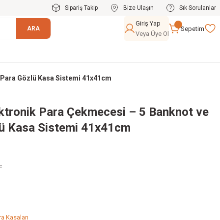
Sipariş Takip
Bize Ulaşın
Sık Sorulanlar
Giriş Yap
Sepetim
ARA
Veya Üye Ol
i Para Gözlü Kasa Sistemi 41x41cm
ektronik Para Çekmecesi – 5 Banknot ve
lü Kasa Sistemi 41x41cm
L
ra Kasaları