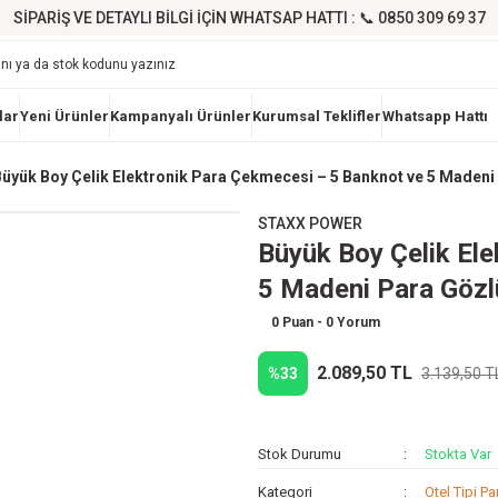
SİPARİŞ VE DETAYLI BİLGİ İÇİN WHATSAP HATTI : 📞 0850 309 69 37
lar
Yeni Ürünler
Kampanyalı Ürünler
Kurumsal Teklifler
Whatsapp Hattı
Büyük Boy Çelik Elektronik Para Çekmecesi – 5 Banknot ve 5 Maden
STAXX POWER
Büyük Boy Çelik El
5 Madeni Para Göz
0 Puan - 0 Yorum
2.089,50 TL
%33
3.139,50 T
Stok Durumu
Stokta Var
Kategori
Otel Tipi Pa