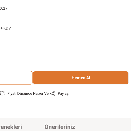
0027
L + KDV
Hemen Al
Fiyatı Düşünce Haber Ver
Paylaş
enekleri
Önerileriniz