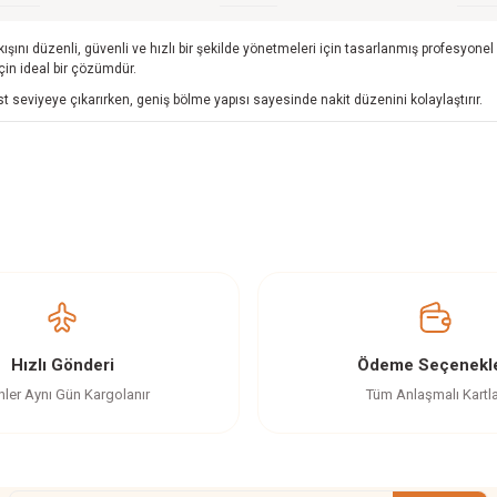
akışını düzenli, güvenli ve hızlı bir şekilde yönetmeleri için tasarlanmış profesyon
çin ideal bir çözümdür.
seviyeye çıkarırken, geniş bölme yapısı sayesinde nakit düzenini kolaylaştırır.
da yetersiz gördüğünüz noktaları öneri formunu kullanarak tarafımıza il
Ürün hakkında henüz soru sorulmamış.
Bu ürüne ilk yorumu siz yapın!
Yorum Yaz
Soru Sor
Hızlı Gönderi
Ödeme Seçenekle
nler Aynı Gün Kargolanır
Tüm Anlaşmalı Kartl