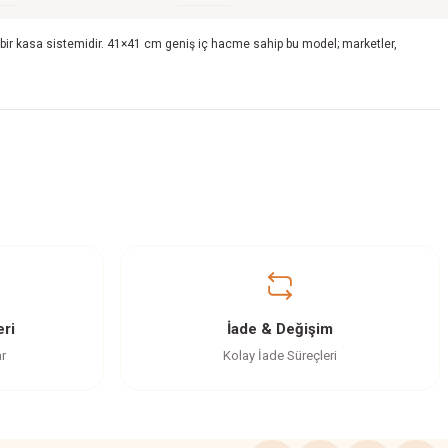
el bir kasa sistemidir. 41×41 cm geniş iç hacme sahip bu model; marketler,
etebilirsiniz.
ri
İade & Değişim
ar
Kolay İade Süreçleri