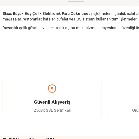
Staxx Büyük Boy Çelik Elektronik Para Çekmecesi
, işletmelerin günlük nakit 
mağazalar, restoranlar, kafeler, büfeler ve POS sistemi kullanan tüm işletmeler i
Dayanıklı çelik gövdesi ve elektronik açma mekanizması sayesinde güvenliği üst 
Bu ürünün fiyat bilgisi, resim, ürün açıklamalarında ve diğer konular
Görüş ve önerileriniz için teşekkür ederiz.
Ürün resmi kalitesiz, bozuk veya görüntülenemiyor.
Ürün açıklamasında eksik bilgiler bulunuyor.
Ürün bilgilerinde hatalar bulunuyor.
Güvenli Alışveriş
Ürün fiyatı diğer sitelerden daha pahalı.
256Bit SSL Sertifikalı
Ürü
Bu ürüne benzer farklı alternatifler olmalı.