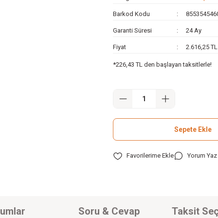
Barkod Kodu
855354546
Garanti Süresi
24 Ay
Fiyat
2.616,25 T
*226,43 TL den başlayan taksitlerle!
Sepete Ekle
Yorum Yaz
umlar
Soru & Cevap
Taksit Seç