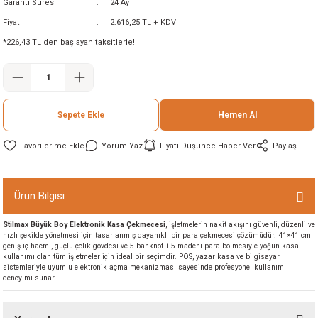
Garanti Süresi
24 Ay
ineleri
Fiyat
2.616,25 TL + KDV
*226,43 TL den başlayan taksitlerle!
eri
Sepete Ekle
Hemen Al
Yorum Yaz
Fiyatı Düşünce Haber Ver
Paylaş
i
Ürün Bilgisi
Stilmax Büyük Boy Elektronik Kasa Çekmecesi
, işletmelerin nakit akışını güvenli, düzenli ve
eri
hızlı şekilde yönetmesi için tasarlanmış dayanıklı bir para çekmecesi çözümüdür. 41×41 cm
geniş iç hacmi, güçlü çelik gövdesi ve 5 banknot + 5 madeni para bölmesiyle yoğun kasa
kullanımı olan tüm işletmeler için ideal bir seçimdir. POS, yazar kasa ve bilgisayar
akinesi
sistemleriyle uyumlu elektronik açma mekanizması sayesinde profesyonel kullanım
deneyimi sunar.
ncaları