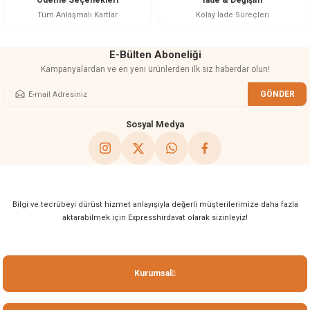
Ödeme Seçenekleri
İade & Değişim
Bu ürüne benzer farklı alternatifler olmalı.
Tüm Anlaşmalı Kartlar
Kolay İade Süreçleri
E-Bülten Aboneliği
Kampanyalardan ve en yeni ürünlerden ilk siz haberdar olun!
GÖNDER
Gönder
Sosyal Medya
Bilgi ve tecrübeyi dürüst hizmet anlayışıyla değerli müşterilerimize daha fazla
aktarabilmek için Expresshirdavat olarak sizinleyiz!
Kurumsal