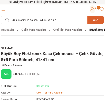
SİPARİŞ VE DETAYLI BİLGİ İÇİN WHATSAP HATTI : 📞 0850 309 69 37
Geri Dön
Geri Dön
Geri Dön
Geri Dön
Geri Dön
Geri Dön
Geri Dön
Geri Dön
Geri Dön
Geri Dön
Geri Dön
Geri Dön
r
alama Cihazları
manları
 Tezgahları
ineleri
Aletleri
ri
Hidrofor
h ve Arabalar
anyo Malzemeleri
ARA
Anasayfa
Çelik Para Kasaları
Otel Tipi Para Kasaları
Büyük Boy E
rü
ta Testereler
eri
lar
yici
tör
ineleri
mpası
arı
ma Kesme Makineleri
azları
ve Ekipmanlar
i
Yıkamalar
ı
 Pompası
gıç Pompa
STİLMAX
Büyük Boy Elektronik Kasa Çekmecesi – Çelik Gövde,
ı
ici
ıştırıcı Mikser
i
orları
5+5 Para Bölmeli, 41×41 cm
ı
eri
e
rlar
Pompaları
0 Puan - 0 Yorum
2.089,50 TL
%33
3.139,50 TL
ıkma Makinesi
e
ası
Stok Durumu
Stokta Var
Makinesi
akineleri
Kategori
Otel Tipi Para Kasaları
Barkod Kodu
8553545460041
ruğu Testereler
letleri