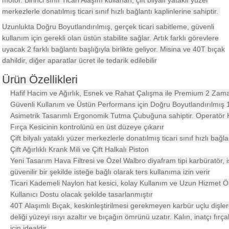
motor.
Birinci sınıf Ticari Alaşım kullanan, çift bilyalı yataklı yüzer
akineleri
merkezlerle donatılmış ticari sınıf hızlı bağlantı kaplinlerine sahiptir.
Uzunlukta Doğru Boyutlandırılmış, gerçek ticari sabitleme, güvenli
ancası
kullanım için gerekli olan üstün stabilite sağlar.
Artık farklı görevlere
uyacak 2 farklı bağlantı başlığıyla birlikte geliyor. Misina ve 40T bıçak
dahildir, diğer aparatlar ücret ile tedarik edilebilir
Ürün Özellikleri
Hafif Hacim ve Ağırlık, Esnek ve Rahat Çalışma ile Premium 2 Zama
Güvenli Kullanım ve Üstün Performans için Doğru Boyutlandırılmış
eri
Asimetrik Tasarımlı Ergonomik Tutma Çubuğuna sahiptir.
Operatör 
Fırça Kesicinin kontrolünü en üst düzeye çıkarır
 Üfleme Makinesi
Çift bilyalı yataklı yüzer merkezlerle donatılmış ticari sınıf hızlı bağla
Çift Ağırlıklı Krank Mili ve Çift Halkalı Piston
leri
Yeni Tasarım Hava Filtresi ve Özel Walbro diyafram tipi karbüratör, is
güvenilir bir şekilde isteğe bağlı olarak ters kullanıma izin verir
Ticari Kademeli Naylon hat kesici, kolay Kullanım ve Uzun Hizmet 
Kullanıcı Dostu olacak şekilde tasarlanmıştır
40T Alaşımlı Bıçak, keskinleştirilmesi gerekmeyen karbür uçlu dişler
deliği yüzeyi ısıyı azaltır ve bıçağın ömrünü uzatır.
Kalın, inatçı fır
için idealdir