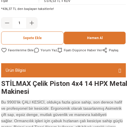
Fiyat
5.076,53 TL + KDV
ineleri
*436,37 TL den başlayan taksitlerle!
eri
Sepete Ekle
Hemen Al
Yorum Yaz
Fiyatı Düşünce Haber Ver
Paylaş
Ürün Bilgisi
i
STİLMAX Çelik Piston 4x4 14 HPX Metal 
Makinesi
eri
Bu 9900'lik ÇALI KESİCİ, oldukça fazla güce sahip, son derece hafif
akinesi
ve profesyonel bir kesicidir.
Ergonomik olarak tasarlanmış Asimetrik
çift sap, eşsiz denge, mutlak güvenlik ve manevra kabiliyeti
ncaları
sağlar.
Ormancılık işleri için çabuk hızlanan çalı kesiciye sahip güçlü