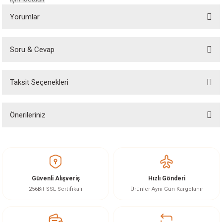
Yorumlar
Soru & Cevap
Bu ürüne ilk yorumu siz yapın!
Taksit Seçenekleri
Yorum Yaz
Ürün hakkında henüz soru sorulmamış.
Önerileriniz
Soru Sor
Bu ürünün fiyat bilgisi, resim, ürün açıklamalarında ve diğer konularda
yetersiz gördüğünüz noktaları öneri formunu kullanarak tarafımıza
iletebilirsiniz.
Görüş ve önerileriniz için teşekkür ederiz.
Güvenli Alışveriş
Hızlı Gönderi
Ürün resmi kalitesiz, bozuk veya görüntülenemiyor.
256Bit SSL Sertifikalı
Ürünler Aynı Gün Kargolanır
Ürün açıklamasında eksik bilgiler bulunuyor.
Ürün bilgilerinde hatalar bulunuyor.