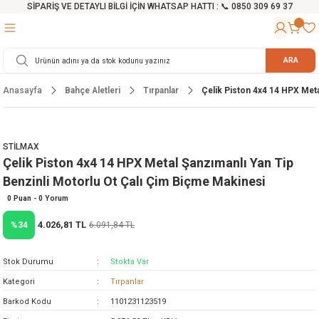
SİPARİŞ VE DETAYLI BİLGİ İÇİN WHATSAP HATTI : 📞 0850 309 69 37
Geri Dön
Geri Dön
Geri Dön
Geri Dön
Geri Dön
Geri Dön
Geri Dön
Geri Dön
Geri Dön
Geri Dön
Geri Dön
Geri Dön
r
alama Cihazları
manları
 Tezgahları
ineleri
Aletleri
ri
Hidrofor
h ve Arabalar
anyo Malzemeleri
ARA
Anasayfa
Bahçe Aletleri
Tırpanlar
Çelik Piston 4x4 14 HPX Meta
rü
ta Testereler
eri
lar
yici
tör
ineleri
mpası
arı
ma Kesme Makineleri
azları
ve Ekipmanlar
i
Yıkamalar
ı
 Pompası
gıç Pompa
STİLMAX
Çelik Piston 4x4 14 HPX Metal Şanzımanlı Yan Tip
ı
ici
ıştırıcı Mikser
i
orları
Benzinli Motorlu Ot Çalı Çim Biçme Makinesi
ı
eri
e
rlar
Pompaları
0 Puan - 0 Yorum
4.026,81 TL
%34
6.091,84 TL
ıkma Makinesi
e
ası
Stok Durumu
Stokta Var
Makinesi
akineleri
Kategori
Tırpanlar
Barkod Kodu
1101231123519
ruğu Testereler
letleri