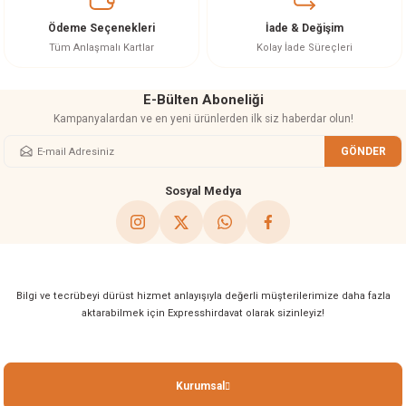
Ürün fiyatı diğer sitelerden daha pahalı.
Ödeme Seçenekleri
İade & Değişim
Bu ürüne benzer farklı alternatifler olmalı.
Tüm Anlaşmalı Kartlar
Kolay İade Süreçleri
E-Bülten Aboneliği
Kampanyalardan ve en yeni ürünlerden ilk siz haberdar olun!
GÖNDER
Gönder
Sosyal Medya
Bilgi ve tecrübeyi dürüst hizmet anlayışıyla değerli müşterilerimize daha fazla
aktarabilmek için Expresshirdavat olarak sizinleyiz!
Kurumsal